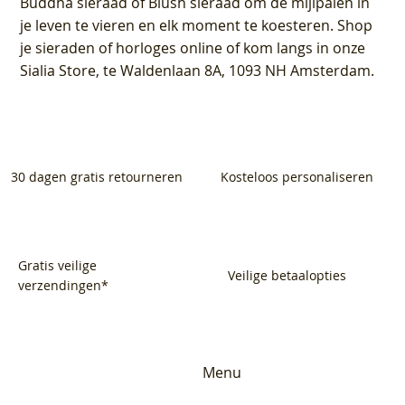
Buddha sieraad of Blush sieraad om de mijlpalen in
je leven te vieren en elk moment te koesteren. Shop
je sieraden of horloges online of kom langs in onze
Sialia Store, te Waldenlaan 8A, 1093 NH Amsterdam.
30 dagen gratis retourneren
Kosteloos personaliseren
Gratis veilige
Veilige betaalopties
verzendingen*
Menu