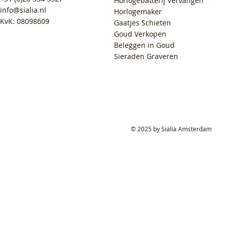
Horlogebatterij Vervangen
info@sialia.nl
Horlogemaker
KvK: 08098609
Gaatjes Schieten
Goud Verkopen
Beleggen in Goud
Sieraden Graveren
© 2025 by Sialia Amsterdam