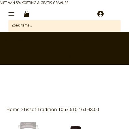
NIET VAN 5% KORTING & GRATIS GRAVURE!
Inloggen
✅ Gratis retourneren binnen 30 dagen
✅ Personaliseer je aankoop gratis
✅ Voor 17:00 besteld = morgen in huis*
✅ Klanten beoordelen ons met 4,7/5
Home
>
Tissot Tradition T063.610.16.038.00