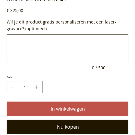
7611608270943
Prijs
€ 325,00
Wil je dit product gratis personaliseren met een laser-
gravure? (optioneel)
Tot
500
tekens.
0 / 500
Aantal
In winkelwagen
Nu kopen