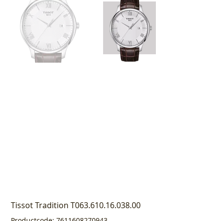
Tissot Tradition T063.610.16.038.00
Productcode
Productcode:
7611608270943