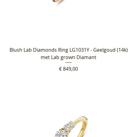
Blush Lab Diamonds Ring LG1031Y - Geelgoud (14k)
met Lab grown Diamant
Prijs
€ 849,00