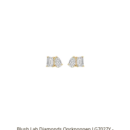
Blush Lab Diamonds Oorknoppen LG7027Y -