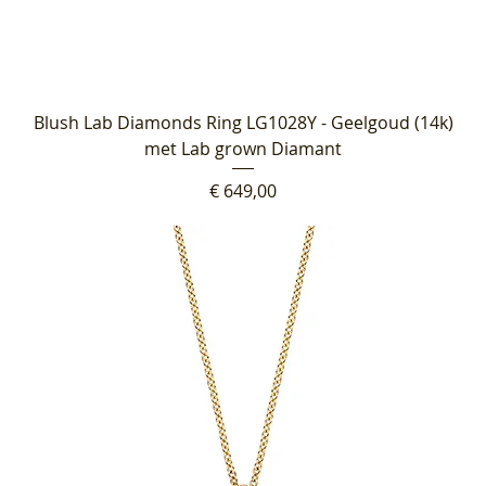
Blush Lab Diamonds Ring LG1028Y - Geelgoud (14k)
met Lab grown Diamant
Prijs
€ 649,00