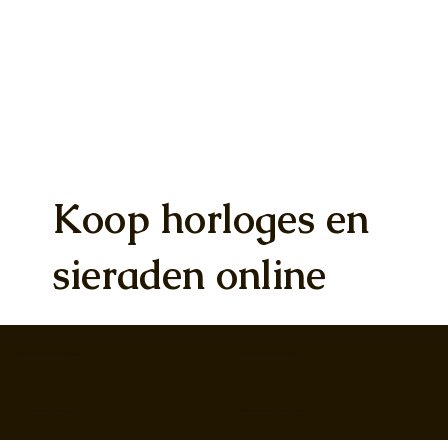
Koop horloges en
sieraden online
✅ Gratis retourneren binnen 30 dagen
✅ Personaliseer je aankoop gratis
✅ Voor 17:00 besteld = morgen in huis*
✅ Klanten beoordelen ons met 4,8/5