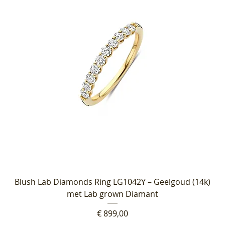
Blush Lab Diamonds Ring LG1042Y – Geelgoud (14k)
met Lab grown Diamant
Prijs
€ 899,00