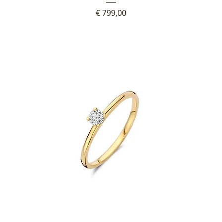
Prijs
€ 799,00