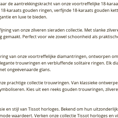
vaar de aantrekkingskracht van onze voortreffelijke 18-kar
te 18-karaats gouden ringen, verfijnde 18-karaats gouden k
gantie en luxe te bieden.
ijning van onze zilveren sieraden collectie. Met slanke zilvere
org gemaakt. Perfect voor wie zowel schoonheid als praktisc
tering van onze voortreffelijke diamantringen, ontworpen om
legante trouwringen en verbluffende solitaire ringen. Elk dia
met ongeëvenaarde glans.
 onze prachtige collectie trouwringen. Van klassieke ontwerp
 symboliseren. Kies uit een reeks gouden trouwringen, zilv
sie en stijl van Tissot horloges. Bekend om hun uitzonderli
 mode waardeert. Verken onze collectie Tissot horloges en vin