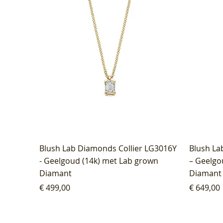
Blush Lab Diamonds Collier LG3016Y
Blush La
- Geelgoud (14k) met Lab grown
– Geelgo
Diamant
Diamant
Prijs
Prijs
€ 499,00
€ 649,00