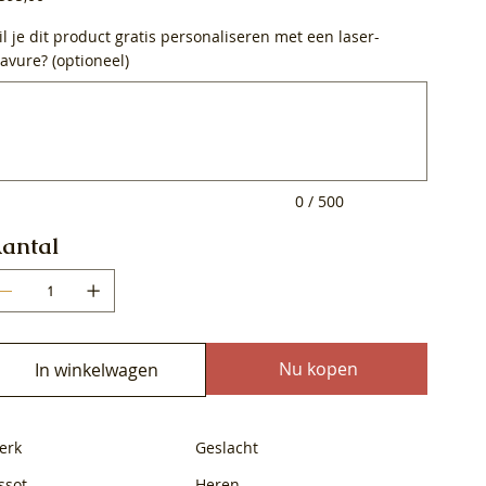
l je dit product gratis personaliseren met een laser-
avure? (optioneel)
0
ens.
0 / 500
antal
Nu kopen
In winkelwagen
erk
Geslacht
ssot
Heren