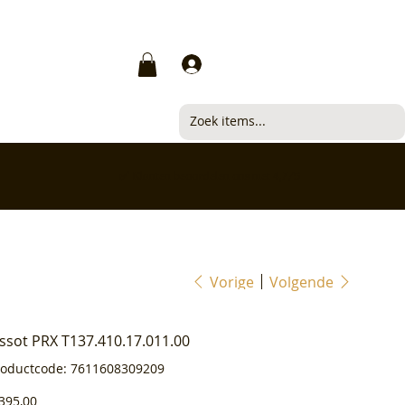
Inloggen
✅ Klanten beoordelen ons met 4,7/5
Vorige
Volgende
issot PRX T137.410.17.011.00
Productcode
roductcode:
7611608309209
7611608309209
js
395,00