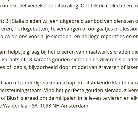
unieke, zelfverzekerde uitstraling. Ontdek de collectie en m
st
: Bij Sialia bieden wij een uitgebreid aanbod van diensten 
areren, horlogebatterij te vervangen of oorgaatjes professi
rouw op ons voor al je sieraden- en horloge reparaties en e
am helpt je graag bij het creëren van maatwerk sieraden die
raats of 18-karaats gouden sieraden en zilveren sieraden, 
es of logo's, bijvoorbeeld door middel van
graveren
of laser
jd aan uitzonderlijk vakmanschap en uitstekende
klantenser
dersteuningsteam. Vind het perfecte gouden sieraad, zilvere
f Blush sieraad om de mijlpalen in je leven te vieren en el
, te Waldenlaan 8A, 1093 NH Amsterdam.