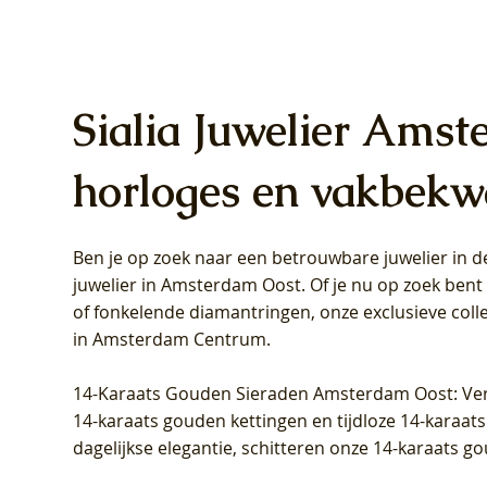
Sialia Juwelier Amst
horloges en vakbekw
Ben je op zoek naar een betrouwbare juwelier in
Blush Lab Diamonds Oorhangers
Blush Lab Diamonds Collier LG3019Y
Blush Lab Diamonds Ring LG1031Y -
Blush L
Blush La
Blush La
juwelier in Amsterdam Oost
. Of je nu op zoek ben
LG9006Y/S - Geelgoud (14k) met Lab
– Geelgoud (14k) met Lab grown
Geelgoud (14k) met Lab grown
LG9007Y/
Geelgoud
Geelgoud
of fonkelende diamantringen, onze exclusieve coll
grown Diamant
Diamant
Diamant
grown D
Diamant
Diamant
in Amsterdam Centrum
.
Prijs
Prijs
Prijs
Prijs
Prijs
Prijs
€ 349,00
€ 599,00
€ 849,00
€ 449,00
€ 899,00
€ 1.049,0
14-Karaats Gouden Sieraden Amsterdam Oost
: Ve
14-karaats gouden kettingen en tijdloze 14-karaats
dagelijkse elegantie, schitteren onze 14-karaats g