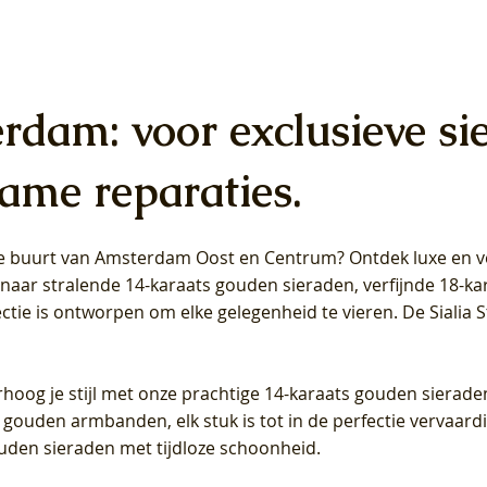
erdam: voor exclusieve si
ame reparaties.
 de buurt van Amsterdam
Oost
en
Centrum
? Ontdek luxe en ve
ab Diamonds Oorhangers
b Diamonds Ring LG1042Y –
b Diamonds Ring LG1044Y –
Blush Lab Diamonds Ring LG
Blush Lab Diamonds Oorkn
Blush Lab Diamonds Oorkn
t naar stralende 14-karaats gouden sieraden, verfijnde 18-k
S - Geelgoud (14k) met Lab
 (14k) met Lab grown
 (14k) met Lab grown
Geelgoud (14k) met Lab gro
LG7027Y - Geelgoud (14k) m
LG7026Y - Geelgoud (14k) m
ectie is ontworpen om elke gelegenheid te vieren.
De Sialia 
iamant
Diamant
grown Diamant
grown Diamant
Prijs
Prijs
Prijs
0
€ 649,00
€ 649,00
€ 549,00
rhoog je stijl met onze prachtige 14-karaats gouden sierade
 gouden armbanden, elk stuk is tot in de perfectie vervaard
ouden sieraden met tijdloze schoonheid.