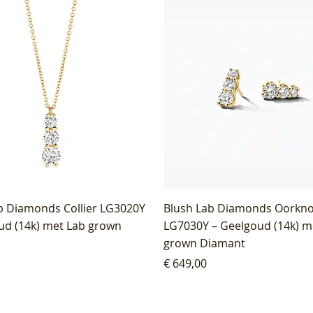
b Diamonds Collier LG3020Y
Blush Lab Diamonds Oorkn
ud (14k) met Lab grown
LG7030Y – Geelgoud (14k) m
grown Diamant
Prijs
€ 649,00