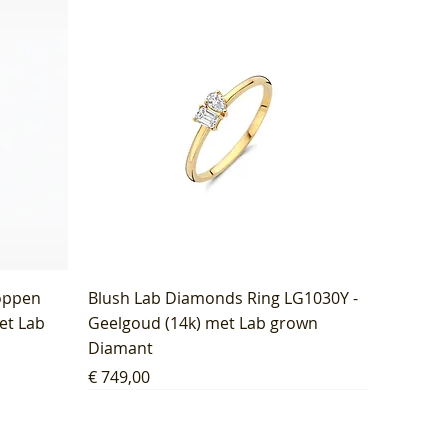
oppen
Blush Lab Diamonds Ring LG1030Y -
et Lab
Geelgoud (14k) met Lab grown
Diamant
Prijs
€ 749,00