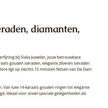
eraden, diamanten,
rfijning bij Sialia Juwelier,
jouw betrouwbare
1028Y -
oppen
oppen
Blush Lab Diamonds Collier LG3014Y
Blush Lab Diamonds Ring LG1029Y -
Blush Lab Diamonds Oorknoppen
araats gouden sieraden, elegante zilveren sieraden
wn
et Lab
et Lab
- Geelgoud (14k) met Lab grown
Geelgoud (14k) met Lab grown
LG7033Y – Geelgoud (14k) met Lab
Store ligt op slechts 15 minuten fietsen van De Dam
Diamant
Diamant
grown Diamant
Prijs
Prijs
Prijs
€ 449,00
€ 699,00
€ 799,00
n. Van luxe 14-karaats gouden ringen tot elegante
igd. Ideaal voor zowel speciale gelegenheden als