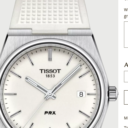
Wi
gr
Tot
50
tek
A
M
Ti