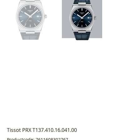
Tissot PRX T137.410.16.041.00
Productcode
Productcode:
7611608302767