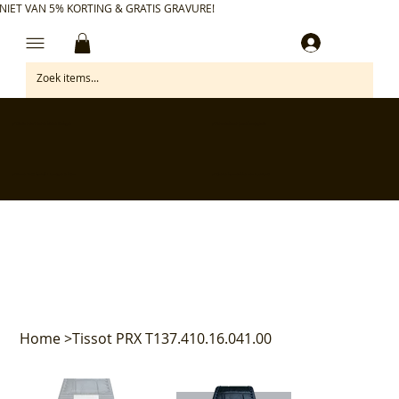
NIET VAN 5% KORTING & GRATIS GRAVURE!
Inloggen
✅ Gratis retourneren binnen 30 dagen
✅ Personaliseer je aankoop gratis
✅ Voor 17:00 besteld = morgen in huis*
✅ Klanten beoordelen ons met 4,7/5
Home
>
Tissot PRX T137.410.16.041.00