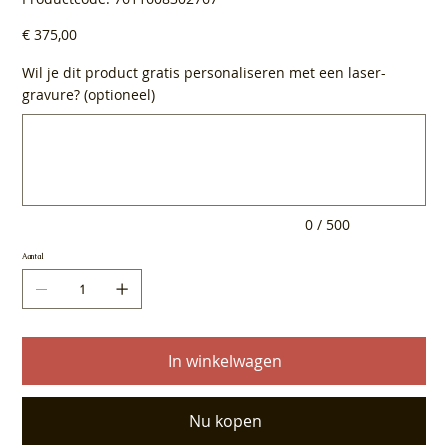
7611608302767
Prijs
€ 375,00
Wil je dit product gratis personaliseren met een laser-
gravure? (optioneel)
Tot
500
tekens.
0 / 500
Aantal
In winkelwagen
Nu kopen