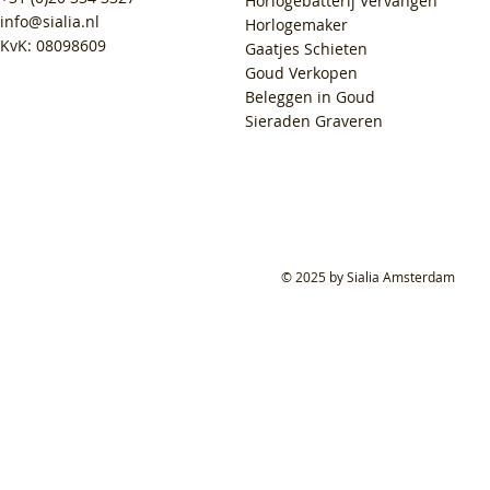
Horlogebatterij Vervangen
info@sialia.nl
Horlogemaker
KvK: 08098609
Gaatjes Schieten
Goud Verkopen
Beleggen in Goud
Sieraden Graveren
© 2025 by Sialia Amsterdam