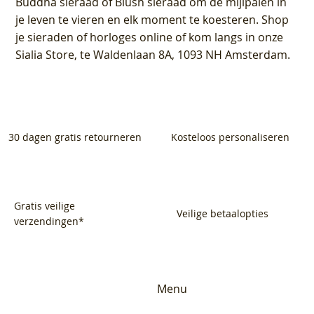
Buddha sieraad of Blush sieraad om de mijlpalen in
je leven te vieren en elk moment te koesteren. Shop
je sieraden of horloges online of kom langs in onze
Sialia Store, te Waldenlaan 8A, 1093 NH Amsterdam.
30 dagen gratis retourneren
Kosteloos personaliseren
Gratis veilige
Veilige betaalopties
verzendingen*
Menu