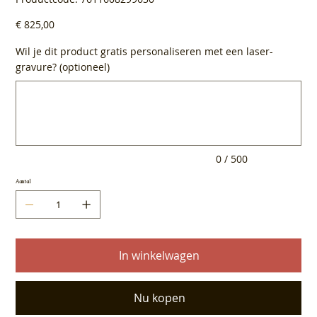
7611608299630
Prijs
€ 825,00
Wil je dit product gratis personaliseren met een laser-
gravure? (optioneel)
Tot
500
tekens.
0 / 500
Aantal
In winkelwagen
Nu kopen