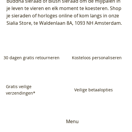
Buddha sieraad of Blush sieraad om de mijlpalen in
je leven te vieren en elk moment te koesteren. Shop
je sieraden of horloges online of kom langs in onze
Sialia Store, te Waldenlaan 8A, 1093 NH Amsterdam.
30 dagen gratis retourneren
Kosteloos personaliseren
Gratis veilige
Veilige betaalopties
verzendingen*
Menu