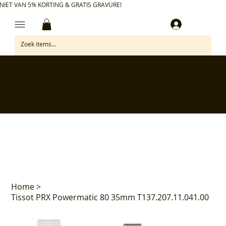
NIET VAN 5% KORTING & GRATIS GRAVURE!
Inloggen
✅ Gratis retourneren binnen 30 dagen
✅ Personaliseer je aankoop gratis
✅ Voor 17:00 besteld = morgen in huis*
✅ Klanten beoordelen ons met 4,7/5
Home
>
Tissot PRX Powermatic 80 35mm T137.207.11.041.00