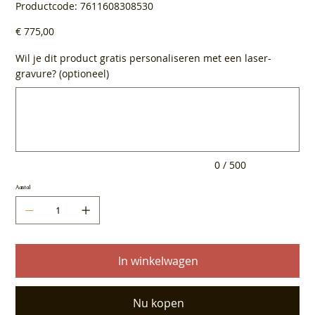
Productcode
Productcode:
7611608308530
7611608308530
Prijs
€ 775,00
Wil je dit product gratis personaliseren met een laser-
gravure? (optioneel)
Tot
500
tekens.
0 / 500
Aantal
In winkelwagen
Nu kopen