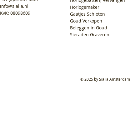
Horlogebatterij Vervangen
info@sialia.nl
Horlogemaker
KvK: 08098609
Gaatjes Schieten
Goud Verkopen
Beleggen in Goud
Sieraden Graveren
© 2025 by Sialia Amsterdam