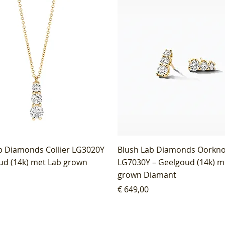
b Diamonds Collier LG3020Y
Blush Lab Diamonds Oorkn
ud (14k) met Lab grown
LG7030Y – Geelgoud (14k) m
grown Diamant
Prijs
€ 649,00