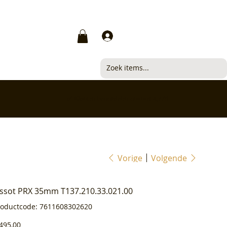
Inloggen
✅ Klanten beoordelen ons met 4,7/5
Vorige
Volgende
issot PRX 35mm T137.210.33.021.00
Productcode
roductcode:
7611608302620
7611608302620
js
495,00