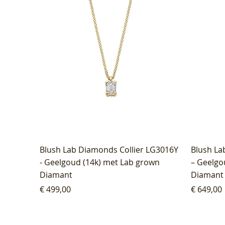
Blush Lab Diamonds Collier LG3016Y
Blush La
- Geelgoud (14k) met Lab grown
– Geelgo
Diamant
Diamant
Prijs
Prijs
€ 499,00
€ 649,00