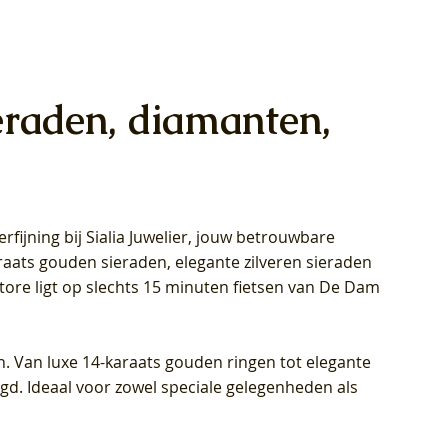
eraden, diamanten,
rfijning bij Sialia Juwelier,
jouw betrouwbare
1028Y -
oppen
oppen
Blush Lab Diamonds Collier LG3014Y
Blush Lab Diamonds Ring LG1029Y -
Blush Lab Diamonds Oorknoppen
araats gouden sieraden, elegante zilveren sieraden
wn
et Lab
et Lab
- Geelgoud (14k) met Lab grown
Geelgoud (14k) met Lab grown
LG7033Y – Geelgoud (14k) met Lab
Store ligt op slechts 15 minuten fietsen van De Dam
Diamant
Diamant
grown Diamant
Prijs
Prijs
Prijs
€ 449,00
€ 699,00
€ 799,00
n. Van luxe 14-karaats gouden ringen tot elegante
igd. Ideaal voor zowel speciale gelegenheden als