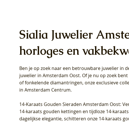
Sialia Juwelier Amst
horloges en vakbekw
Ben je op zoek naar een betrouwbare juwelier in
Blush Lab Diamonds Oorhangers
Blush Lab Diamonds Collier LG3019Y
Blush Lab Diamonds Ring LG1031Y -
Blush L
Blush La
Blush La
juwelier in Amsterdam Oost
. Of je nu op zoek ben
LG9006Y/S - Geelgoud (14k) met Lab
– Geelgoud (14k) met Lab grown
Geelgoud (14k) met Lab grown
LG9007Y/
Geelgoud
Geelgoud
of fonkelende diamantringen, onze exclusieve coll
grown Diamant
Diamant
Diamant
grown D
Diamant
Diamant
in Amsterdam Centrum
.
Prijs
Prijs
Prijs
Prijs
Prijs
Prijs
€ 349,00
€ 599,00
€ 849,00
€ 449,00
€ 899,00
€ 1.049,0
14-Karaats Gouden Sieraden Amsterdam Oost
: Ve
14-karaats gouden kettingen en tijdloze 14-karaats
dagelijkse elegantie, schitteren onze 14-karaats g