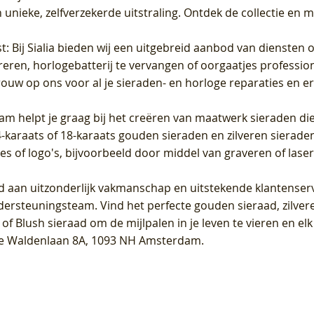
unieke, zelfverzekerde uitstraling. Ontdek de collectie en m
st
: Bij Sialia bieden wij een uitgebreid aanbod van diensten 
areren, horlogebatterij te vervangen of oorgaatjes professi
rouw op ons voor al je sieraden- en horloge reparaties en e
am helpt je graag bij het creëren van maatwerk sieraden die
raats of 18-karaats gouden sieraden en zilveren sieraden, 
es of logo's, bijvoorbeeld door middel van
graveren
of laser
jd aan uitzonderlijk vakmanschap en uitstekende
klantenser
dersteuningsteam. Vind het perfecte gouden sieraad, zilvere
f Blush sieraad om de mijlpalen in je leven te vieren en el
, te Waldenlaan 8A, 1093 NH Amsterdam.