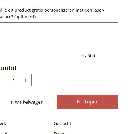
l je dit product gratis personaliseren met een laser-
avure? (optioneel)
0
ens.
0 / 500
antal
Nu kopen
In winkelwagen
erk
Geslacht
ssot
Dames