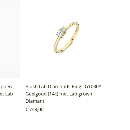
oppen
Blush Lab Diamonds Ring LG1030Y -
et Lab
Geelgoud (14k) met Lab grown
Diamant
Prijs
€ 749,00