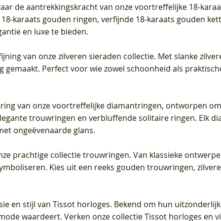
vaar de aantrekkingskracht van onze voortreffelijke 18-kar
te 18-karaats gouden ringen, verfijnde 18-karaats gouden k
gantie en luxe te bieden.
ijning van onze zilveren sieraden collectie. Met slanke zilvere
org gemaakt. Perfect voor wie zowel schoonheid als praktisc
tering van onze voortreffelijke diamantringen, ontworpen om
legante trouwringen en verbluffende solitaire ringen. Elk dia
met ongeëvenaarde glans.
 onze prachtige collectie trouwringen. Van klassieke ontwerp
 symboliseren. Kies uit een reeks gouden trouwringen, zilv
sie en stijl van Tissot horloges. Bekend om hun uitzonderli
 mode waardeert. Verken onze collectie Tissot horloges en vin