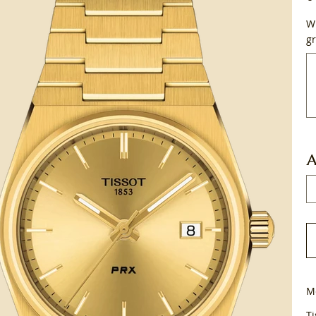
Wi
gr
Tot
50
tek
A
M
Ti