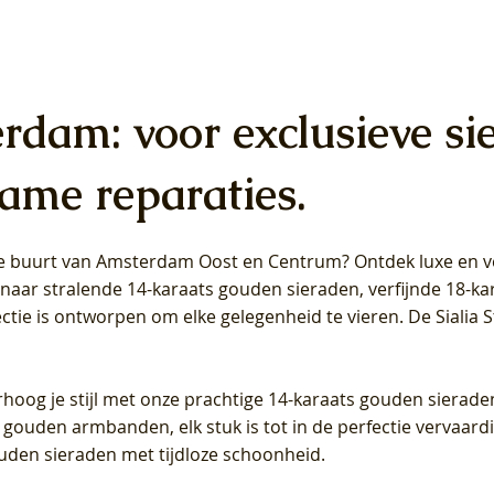
erdam: voor exclusieve si
ame reparaties.
 de buurt van Amsterdam
Oost
en
Centrum
? Ontdek luxe en ve
ab Diamonds Oorhangers
b Diamonds Ring LG1042Y –
b Diamonds Ring LG1044Y –
Blush Lab Diamonds Ring LG
Blush Lab Diamonds Oorkn
Blush Lab Diamonds Oorkn
t naar stralende 14-karaats gouden sieraden, verfijnde 18-k
S - Geelgoud (14k) met Lab
 (14k) met Lab grown
 (14k) met Lab grown
Geelgoud (14k) met Lab gro
LG7027Y - Geelgoud (14k) m
LG7026Y - Geelgoud (14k) m
ectie is ontworpen om elke gelegenheid te vieren.
De Sialia 
iamant
Diamant
grown Diamant
grown Diamant
Prijs
Prijs
Prijs
0
€ 649,00
€ 649,00
€ 549,00
rhoog je stijl met onze prachtige 14-karaats gouden sierade
 gouden armbanden, elk stuk is tot in de perfectie vervaard
ouden sieraden met tijdloze schoonheid.