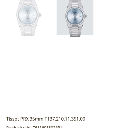
Tissot PRX 35mm T137.210.11.351.00
Productcode
Productcode:
7611608302651