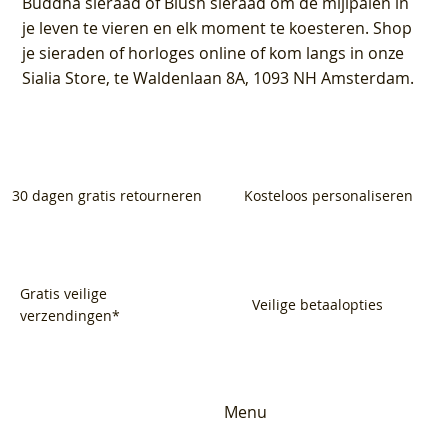
Buddha sieraad of Blush sieraad om de mijlpalen in
je leven te vieren en elk moment te koesteren. Shop
je sieraden of horloges online of kom langs in onze
Sialia Store, te Waldenlaan 8A, 1093 NH Amsterdam.
30 dagen gratis retourneren
Kosteloos personaliseren
Gratis veilige
Veilige betaalopties
verzendingen*
Menu