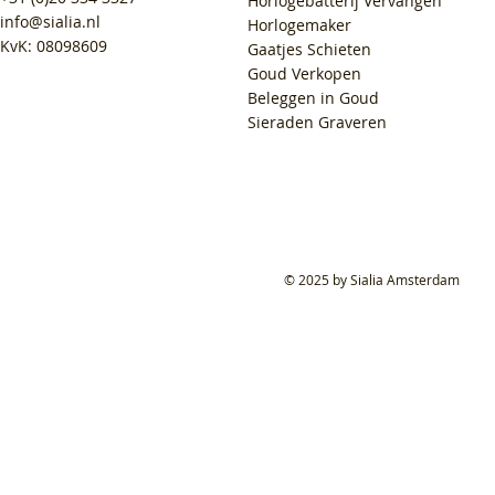
Horlogebatterij Vervangen
info@sialia.nl
Horlogemaker
KvK: 08098609
Gaatjes Schieten
Goud Verkopen
Beleggen in Goud
Sieraden Graveren
© 2025 by Sialia Amsterdam