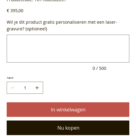
7611608302651
Prijs
€ 395,00
Wil je dit product gratis personaliseren met een laser-
gravure? (optioneel)
Tot
500
tekens.
0 / 500
Aantal
In winkelwagen
Nu kopen