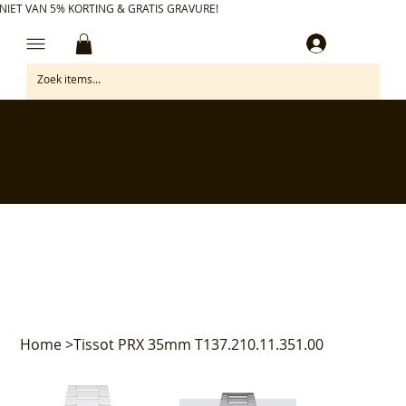
NIET VAN 5% KORTING & GRATIS GRAVURE!
Inloggen
✅ Gratis retourneren binnen 30 dagen
✅ Personaliseer je aankoop gratis
✅ Voor 17:00 besteld = morgen in huis*
✅ Klanten beoordelen ons met 4,7/5
Home
>
Tissot PRX 35mm T137.210.11.351.00