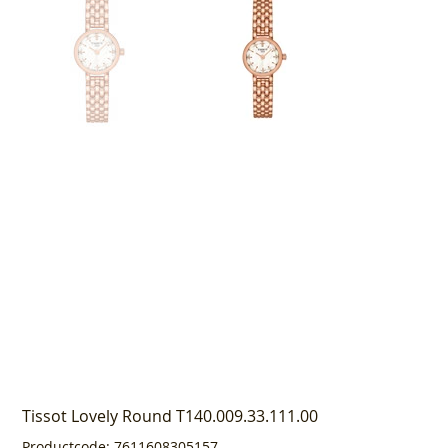
Tissot Lovely Round T140.009.33.111.00
Productcode
Productcode:
7611608305157