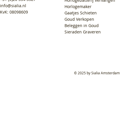
Horlogebatterij Vervangen
info@sialia.nl
Horlogemaker
KvK: 08098609
Gaatjes Schieten
Goud Verkopen
Beleggen in Goud
Sieraden Graveren
© 2025 by Sialia Amsterdam