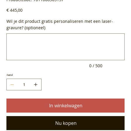
7611608305157
Prijs
€ 445,00
Wil je dit product gratis personaliseren met een laser-
gravure? (optioneel)
Tot
500
tekens.
0 / 500
Aantal
In winkelwagen
Nu kopen