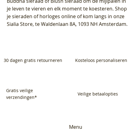
Buddha sieraad of Blush sieraad om de mijlpalen in
je leven te vieren en elk moment te koesteren. Shop
je sieraden of horloges online of kom langs in onze
Sialia Store, te Waldenlaan 8A, 1093 NH Amsterdam.
30 dagen gratis retourneren
Kosteloos personaliseren
Gratis veilige
Veilige betaalopties
verzendingen*
Menu