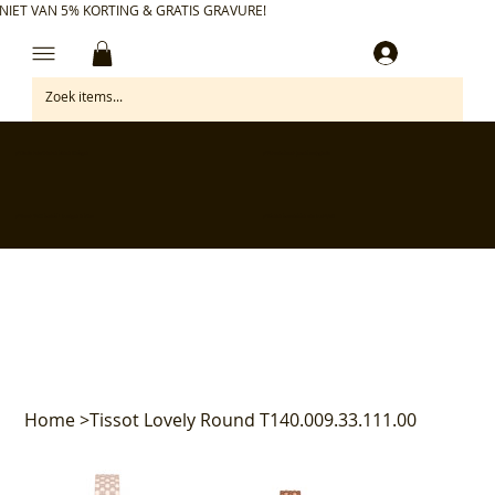
NIET VAN 5% KORTING & GRATIS GRAVURE!
Inloggen
✅ Gratis retourneren binnen 30 dagen
✅ Personaliseer je aankoop gratis
✅ Voor 17:00 besteld = morgen in huis*
✅ Klanten beoordelen ons met 4,7/5
Home
>
Tissot Lovely Round T140.009.33.111.00