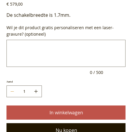
Prijs
€ 579,00
De schakelbreedte is 1.7mm.
Wil je dit product gratis personaliseren met een laser-
gravure? (optioneel)
Tot
500
tekens.
0 / 500
Aantal
In winkelwagen
Nu kopen