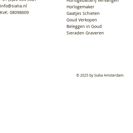
Horlogebatterij Vervangen
info@sialia.nl
Horlogemaker
KvK: 08098609
Gaatjes Schieten
Goud Verkopen
Beleggen in Goud
Sieraden Graveren
© 2025 by Sialia Amsterdam