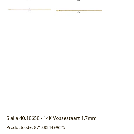
Sialia 40.18658 - 14K Vossestaart 1.7mm
Productcode
Productcode:
8718834499625
8718834499625