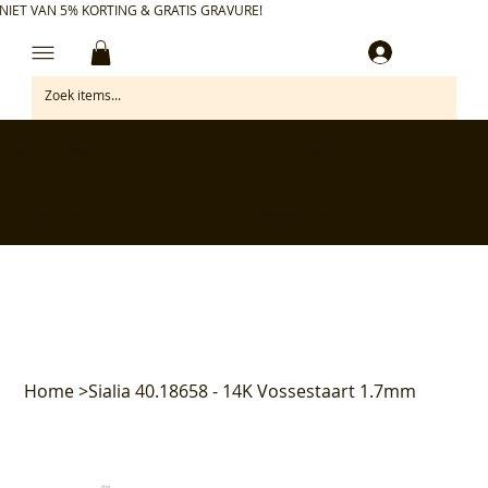
NIET VAN 5% KORTING & GRATIS GRAVURE!
Inloggen
✅ Gratis retourneren binnen 30 dagen
✅ Personaliseer je aankoop gratis
✅ Voor 17:00 besteld = morgen in huis*
✅ Klanten beoordelen ons met 4,7/5
Home
>
Sialia 40.18658 - 14K Vossestaart 1.7mm