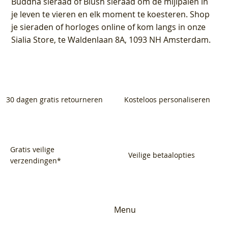
Buddha sieraad of Blush sieraad om de mijlpalen in
je leven te vieren en elk moment te koesteren. Shop
je sieraden of horloges online of kom langs in onze
Sialia Store, te Waldenlaan 8A, 1093 NH Amsterdam.
30 dagen gratis retourneren
Kosteloos personaliseren
Gratis veilige
Veilige betaalopties
verzendingen*
Menu