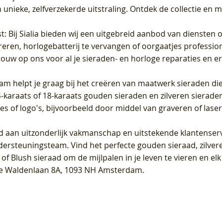
unieke, zelfverzekerde uitstraling. Ontdek de collectie en m
st
: Bij Sialia bieden wij een uitgebreid aanbod van diensten 
areren, horlogebatterij te vervangen of oorgaatjes professi
rouw op ons voor al je sieraden- en horloge reparaties en e
am helpt je graag bij het creëren van maatwerk sieraden die
raats of 18-karaats gouden sieraden en zilveren sieraden, 
es of logo's, bijvoorbeeld door middel van
graveren
of laser
jd aan uitzonderlijk vakmanschap en uitstekende
klantenser
dersteuningsteam. Vind het perfecte gouden sieraad, zilvere
f Blush sieraad om de mijlpalen in je leven te vieren en el
, te Waldenlaan 8A, 1093 NH Amsterdam.