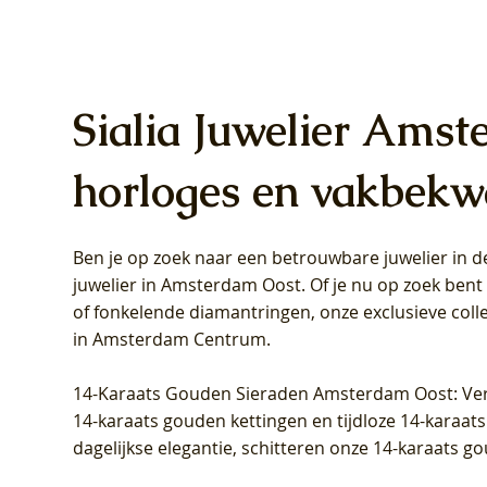
Sialia Juwelier Amst
horloges en vakbekw
Ben je op zoek naar een betrouwbare juwelier in
Blush Lab Diamonds Oorhangers
Blush Lab Diamonds Collier LG3019Y
Blush Lab Diamonds Ring LG1031Y -
Blush L
Blush La
Blush La
juwelier in Amsterdam Oost
. Of je nu op zoek ben
LG9006Y/S - Geelgoud (14k) met Lab
– Geelgoud (14k) met Lab grown
Geelgoud (14k) met Lab grown
LG9007Y/
Geelgoud
Geelgoud
of fonkelende diamantringen, onze exclusieve coll
grown Diamant
Diamant
Diamant
grown D
Diamant
Diamant
in Amsterdam Centrum
.
Prijs
Prijs
Prijs
Prijs
Prijs
Prijs
€ 349,00
€ 599,00
€ 849,00
€ 449,00
€ 899,00
€ 1.049,0
14-Karaats Gouden Sieraden Amsterdam Oost
: Ve
14-karaats gouden kettingen en tijdloze 14-karaats
dagelijkse elegantie, schitteren onze 14-karaats g