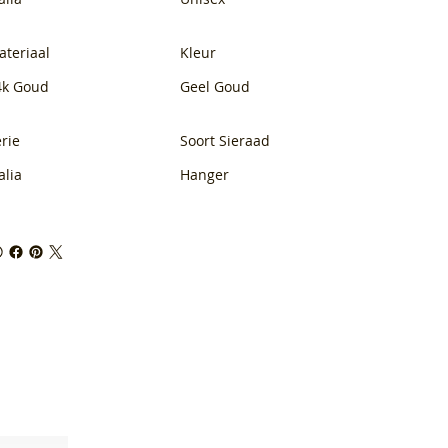
ateriaal
Kleur
4k Goud
Geel Goud
rie
Soort Sieraad
alia
Hanger