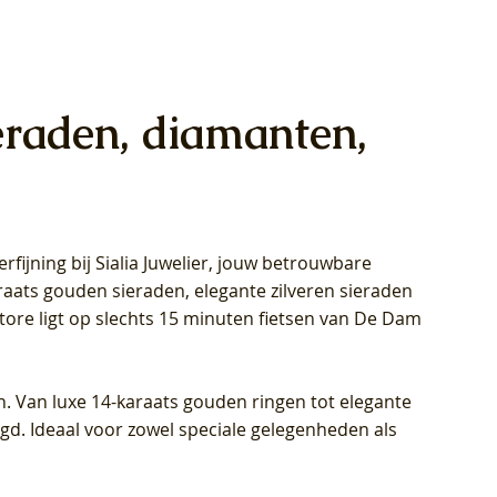
eraden, diamanten,
rfijning bij Sialia Juwelier,
jouw betrouwbare
1028Y -
oppen
oppen
Blush Lab Diamonds Collier LG3014Y
Blush Lab Diamonds Ring LG1029Y -
Blush Lab Diamonds Oorknoppen
araats gouden sieraden, elegante zilveren sieraden
wn
et Lab
et Lab
- Geelgoud (14k) met Lab grown
Geelgoud (14k) met Lab grown
LG7033Y – Geelgoud (14k) met Lab
Store ligt op slechts 15 minuten fietsen van De Dam
Diamant
Diamant
grown Diamant
Prijs
Prijs
Prijs
€ 449,00
€ 699,00
€ 799,00
n. Van luxe 14-karaats gouden ringen tot elegante
igd. Ideaal voor zowel speciale gelegenheden als