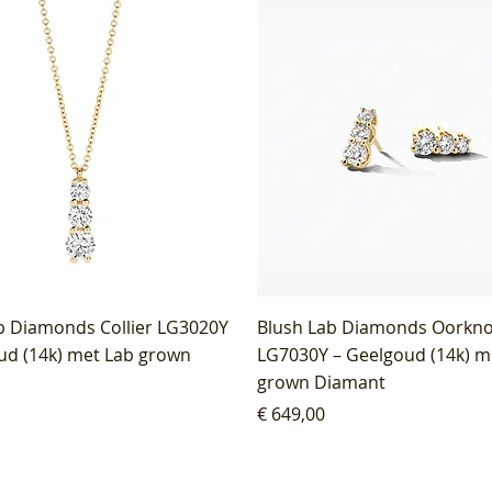
b Diamonds Collier LG3020Y
Blush Lab Diamonds Oorkn
ud (14k) met Lab grown
LG7030Y – Geelgoud (14k) m
grown Diamant
Prijs
€ 649,00