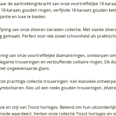
vaar de aantrekkingskracht van onze voortreffelijke 18-kar
te 18-karaats gouden ringen, verfijnde 18-karaats gouden k
gantie en luxe te bieden.
ijning van onze zilveren sieraden collectie. Met slanke zilvere
org gemaakt. Perfect voor wie zowel schoonheid als praktisc
tering van onze voortreffelijke diamantringen, ontworpen om
legante trouwringen en verbluffende solitaire ringen. Elk dia
met ongeëvenaarde glans.
 onze prachtige collectie trouwringen. Van klassieke ontwerp
 symboliseren. Kies uit een reeks gouden trouwringen, zilv
sie en stijl van Tissot horloges. Bekend om hun uitzonderli
 mode waardeert. Verken onze collectie Tissot horloges en vin