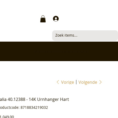
Inloggen
✅ Klanten beoordelen ons met 4,7/5
Vorige
Volgende
ialia 40.12388 - 14K Urnhanger Hart
Productcode
roductcode:
8718834219032
8718834219032
js
1.049,00