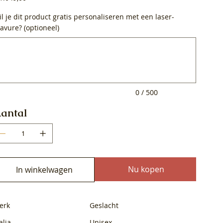
l je dit product gratis personaliseren met een laser-
avure? (optioneel)
0
ens.
0 / 500
antal
Nu kopen
In winkelwagen
erk
Geslacht
alia
Unisex