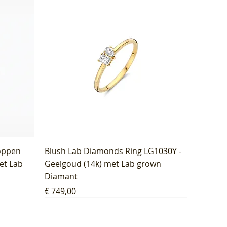
oppen
Blush Lab Diamonds Ring LG1030Y -
et Lab
Geelgoud (14k) met Lab grown
Diamant
Prijs
€ 749,00