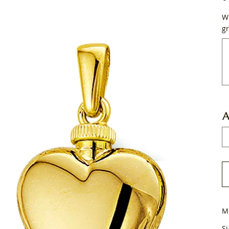
Wi
gr
Tot
50
tek
A
M
Si