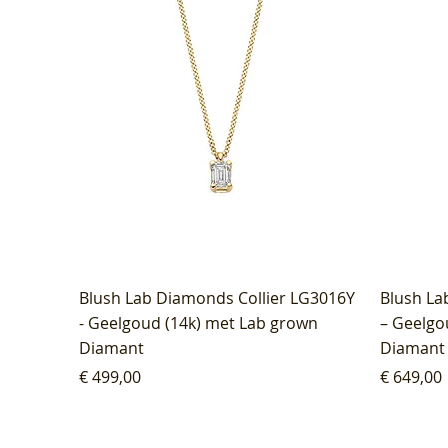
Blush Lab Diamonds Collier LG3016Y
Blush La
- Geelgoud (14k) met Lab grown
– Geelgo
Diamant
Diamant
Prijs
Prijs
€ 499,00
€ 649,00