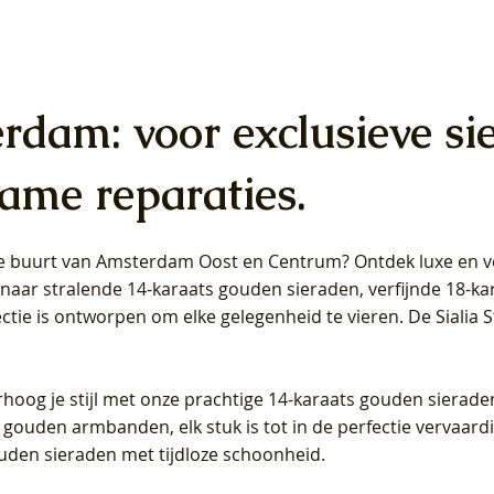
erdam: voor exclusieve si
ame reparaties.
 de buurt van Amsterdam
Oost
en
Centrum
? Ontdek luxe en ve
ab Diamonds Oorhangers
b Diamonds Ring LG1042Y –
b Diamonds Ring LG1044Y –
Blush Lab Diamonds Ring LG
Blush Lab Diamonds Oorkn
Blush Lab Diamonds Oorkn
t naar stralende 14-karaats gouden sieraden, verfijnde 18-k
S - Geelgoud (14k) met Lab
 (14k) met Lab grown
 (14k) met Lab grown
Geelgoud (14k) met Lab gro
LG7027Y - Geelgoud (14k) m
LG7026Y - Geelgoud (14k) m
ectie is ontworpen om elke gelegenheid te vieren.
De Sialia 
iamant
Diamant
grown Diamant
grown Diamant
Prijs
Prijs
Prijs
0
€ 649,00
€ 649,00
€ 549,00
rhoog je stijl met onze prachtige 14-karaats gouden sierade
 gouden armbanden, elk stuk is tot in de perfectie vervaard
ouden sieraden met tijdloze schoonheid.