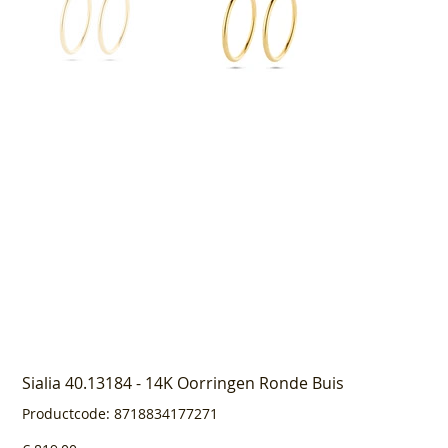
Sialia 40.13184 - 14K Oorringen Ronde Buis
Productcode
Productcode:
8718834177271
8718834177271
Prijs