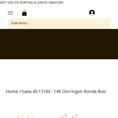
NIET VAN 5% KORTING & GRATIS GRAVURE!
Inloggen
✅ Gratis retourneren binnen 30 dagen
✅ Personaliseer je aankoop gratis
✅ Voor 17:00 besteld = morgen in huis*
✅ Klanten beoordelen ons met 4,7/5
Home
>
Sialia 40.13184 - 14K Oorringen Ronde Buis