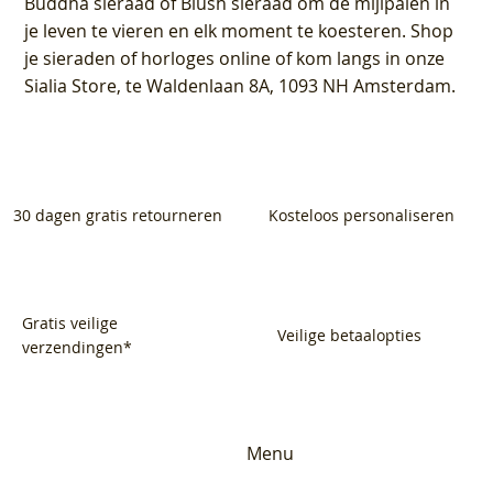
Buddha sieraad of Blush sieraad om de mijlpalen in
je leven te vieren en elk moment te koesteren. Shop
je sieraden of horloges online of kom langs in onze
Sialia Store, te Waldenlaan 8A, 1093 NH Amsterdam.
30 dagen gratis retourneren
Kosteloos personaliseren
Gratis veilige
Veilige betaalopties
verzendingen*
Menu