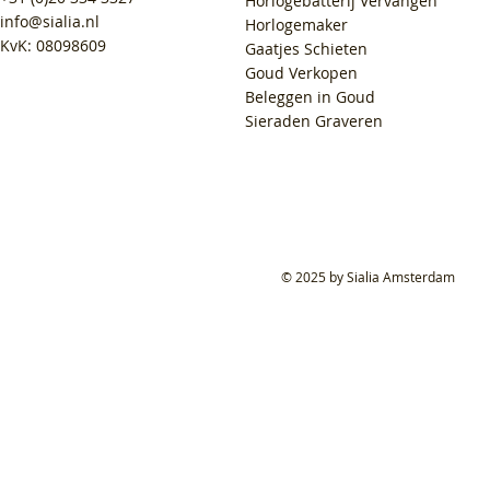
Horlogebatterij Vervangen
info@sialia.nl
Horlogemaker
KvK: 08098609
Gaatjes Schieten
Goud Verkopen
Beleggen in Goud
Sieraden Graveren
© 2025 by Sialia Amsterdam