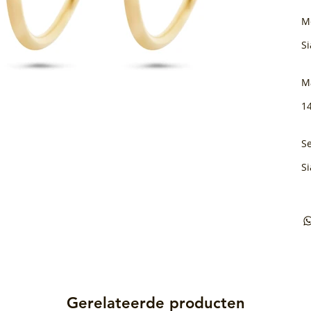
M
Si
M
1
Se
Si
Gerelateerde producten