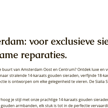
erdam: voor exclusieve si
ame reparaties.
 de buurt van Amsterdam
Oost
en
Centrum
? Ontdek luxe en ve
ab Diamonds Oorhangers
b Diamonds Ring LG1042Y –
b Diamonds Ring LG1044Y –
Blush Lab Diamonds Ring LG
Blush Lab Diamonds Oorkn
Blush Lab Diamonds Oorkn
t naar stralende 14-karaats gouden sieraden, verfijnde 18-k
S - Geelgoud (14k) met Lab
 (14k) met Lab grown
 (14k) met Lab grown
Geelgoud (14k) met Lab gro
LG7027Y - Geelgoud (14k) m
LG7026Y - Geelgoud (14k) m
ectie is ontworpen om elke gelegenheid te vieren.
De Sialia 
iamant
Diamant
grown Diamant
grown Diamant
Prijs
Prijs
Prijs
0
€ 649,00
€ 649,00
€ 549,00
rhoog je stijl met onze prachtige 14-karaats gouden sierade
 gouden armbanden, elk stuk is tot in de perfectie vervaard