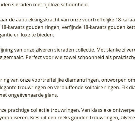
ouden sieraden met tijdloze schoonheid.
vaar de aantrekkingskracht van onze voortreffelijke 18-kar
te 18-karaats gouden ringen, verfijnde 18-karaats gouden k
gantie en luxe te bieden.
ijning van onze zilveren sieraden collectie. Met slanke zilvere
org gemaakt. Perfect voor wie zowel schoonheid als praktisc
tering van onze voortreffelijke diamantringen, ontworpen om
legante trouwringen en verbluffende solitaire ringen. Elk dia
met ongeëvenaarde glans.
 onze prachtige collectie trouwringen. Van klassieke ontwerp
 symboliseren. Kies uit een reeks gouden trouwringen, zilv