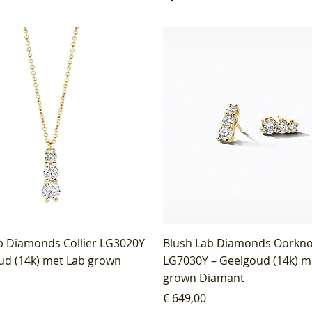
b Diamonds Collier LG3020Y
Blush Lab Diamonds Oorkn
ud (14k) met Lab grown
LG7030Y – Geelgoud (14k) m
grown Diamant
Prijs
€ 649,00