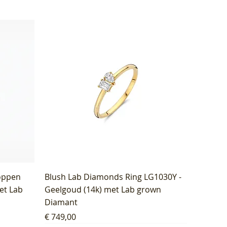
oppen
Blush Lab Diamonds Ring LG1030Y -
et Lab
Geelgoud (14k) met Lab grown
Diamant
Prijs
€ 749,00