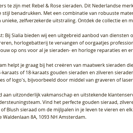
ers te zijn met Rebel & Rose sieraden. Dit Nederlandse merk 
 stijl benadrukken. Met een combinatie van robuuste materia
unieke, zelfverzekerde uitstraling. Ontdek de collectie en m
st
: Bij Sialia bieden wij een uitgebreid aanbod van diensten 
areren, horlogebatterij te vervangen of oorgaatjes professi
rouw op ons voor al je sieraden- en horloge reparaties en e
am helpt je graag bij het creëren van maatwerk sieraden die
raats of 18-karaats gouden sieraden en zilveren sieraden, 
es of logo's, bijvoorbeeld door middel van
graveren
of laser
jd aan uitzonderlijk vakmanschap en uitstekende
klantenser
dersteuningsteam. Vind het perfecte gouden sieraad, zilvere
f Blush sieraad om de mijlpalen in je leven te vieren en el
, te Waldenlaan 8A, 1093 NH Amsterdam.