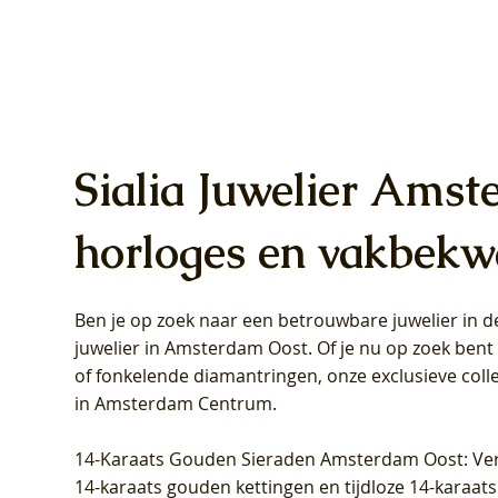
Sialia Juwelier Amst
horloges en vakbekw
Ben je op zoek naar een betrouwbare juwelier in
Blush Lab Diamonds Oorhangers
Blush Lab Diamonds Collier LG3019Y
Blush Lab Diamonds Ring LG1031Y -
Blush L
Blush La
Blush La
juwelier in Amsterdam Oost
. Of je nu op zoek ben
LG9006Y/S - Geelgoud (14k) met Lab
– Geelgoud (14k) met Lab grown
Geelgoud (14k) met Lab grown
LG9007Y/
Geelgoud
Geelgoud
of fonkelende diamantringen, onze exclusieve coll
grown Diamant
Diamant
Diamant
grown D
Diamant
Diamant
in Amsterdam Centrum
.
Prijs
Prijs
Prijs
Prijs
Prijs
Prijs
€ 349,00
€ 599,00
€ 849,00
€ 449,00
€ 899,00
€ 1.049,0
14-Karaats Gouden Sieraden Amsterdam Oost
: Ve
14-karaats gouden kettingen en tijdloze 14-karaats