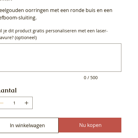
eelgouden oorringen met een ronde buis en een
efboom-sluiting.
l je dit product gratis personaliseren met een laser-
avure? (optioneel)
0
ens.
0 / 500
antal
Nu kopen
In winkelwagen