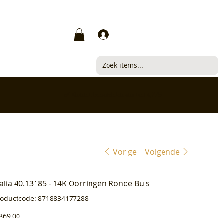
Inloggen
✅ Klanten beoordelen ons met 4,7/5
Vorige
Volgende
ialia 40.13185 - 14K Oorringen Ronde Buis
Productcode
roductcode:
8718834177288
8718834177288
js
869,00