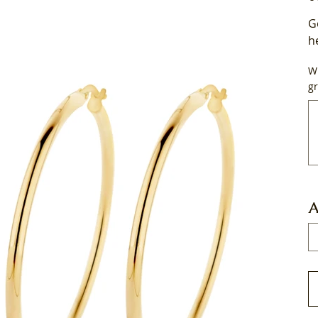
G
h
Wi
gr
Tot
50
tek
A