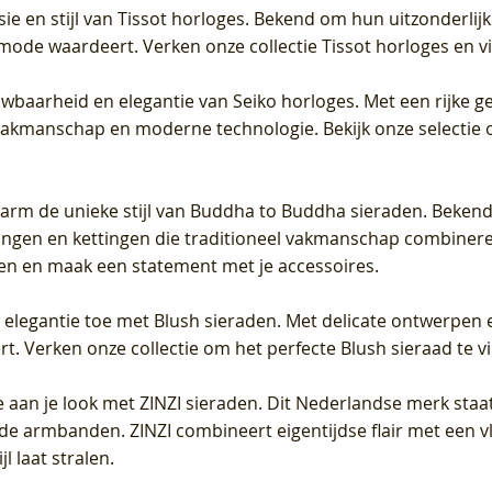
sie en stijl van Tissot horloges. Bekend om hun uitzonderli
 mode waardeert. Verken onze collectie Tissot horloges en vin
uwbaarheid en elegantie van Seiko horloges. Met een rijke ge
vakmanschap en moderne technologie. Bekijk onze selectie 
arm de unieke stijl van Buddha to Buddha sieraden. Bekend
gen en kettingen die traditioneel vakmanschap combineren 
en en maak een statement met je accessoires.
e elegantie toe met Blush sieraden. Met delicate ontwerpen 
 Verken onze collectie om het perfecte Blush sieraad te vind
 aan je look met ZINZI sieraden. Dit Nederlandse merk staat
de armbanden. ZINZI combineert eigentijdse flair met een vl
l laat stralen.