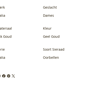
erk
Geslacht
alia
Dames
ateriaal
Kleur
4k Goud
Geel Goud
rie
Soort Sieraad
alia
Oorbellen