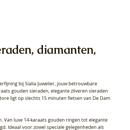
eraden, diamanten,
rfijning bij Sialia Juwelier,
jouw betrouwbare
1028Y -
oppen
oppen
Blush Lab Diamonds Collier LG3014Y
Blush Lab Diamonds Ring LG1029Y -
Blush Lab Diamonds Oorknoppen
araats gouden sieraden, elegante zilveren sieraden
wn
et Lab
et Lab
- Geelgoud (14k) met Lab grown
Geelgoud (14k) met Lab grown
LG7033Y – Geelgoud (14k) met Lab
Store ligt op slechts 15 minuten fietsen van De Dam
Diamant
Diamant
grown Diamant
Prijs
Prijs
Prijs
€ 449,00
€ 699,00
€ 799,00
n. Van luxe 14-karaats gouden ringen tot elegante
igd. Ideaal voor zowel speciale gelegenheden als