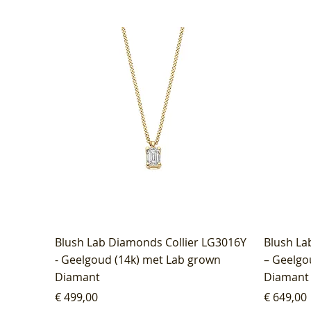
Blush Lab Diamonds Collier LG3016Y
Blush La
- Geelgoud (14k) met Lab grown
– Geelgo
Diamant
Diamant
Prijs
Prijs
€ 499,00
€ 649,00