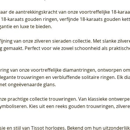
vaar de aantrekkingskracht van onze voortreffelijke 18-kar
te 18-karaats gouden ringen, verfijnde 18-karaats gouden k
gantie en luxe te bieden.
ijning van onze zilveren sieraden collectie. Met slanke zilvere
org gemaakt. Perfect voor wie zowel schoonheid als praktisc
tering van onze voortreffelijke diamantringen, ontworpen om
legante trouwringen en verbluffende solitaire ringen. Elk dia
met ongeëvenaarde glans.
 onze prachtige collectie trouwringen. Van klassieke ontwerp
 symboliseren. Kies uit een reeks gouden trouwringen, zilv
sie en stijl van Tissot horloges. Bekend om hun uitzonderli