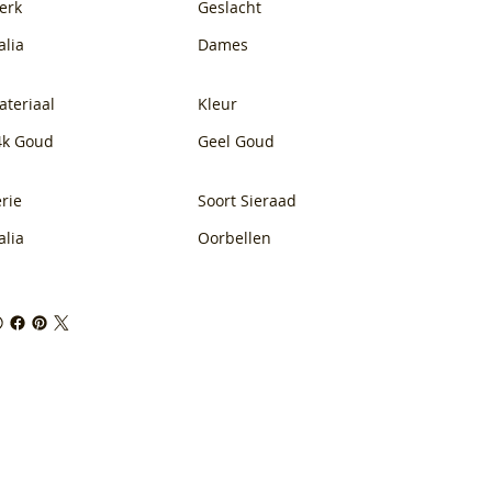
erk
Geslacht
alia
Dames
ateriaal
Kleur
4k Goud
Geel Goud
rie
Soort Sieraad
alia
Oorbellen