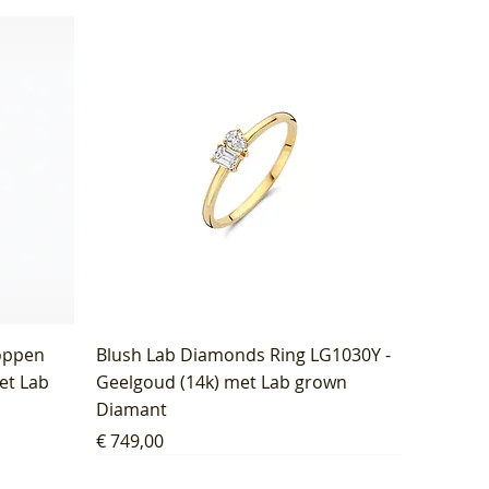
oppen
Blush Lab Diamonds Ring LG1030Y -
et Lab
Geelgoud (14k) met Lab grown
Diamant
Prijs
€ 749,00