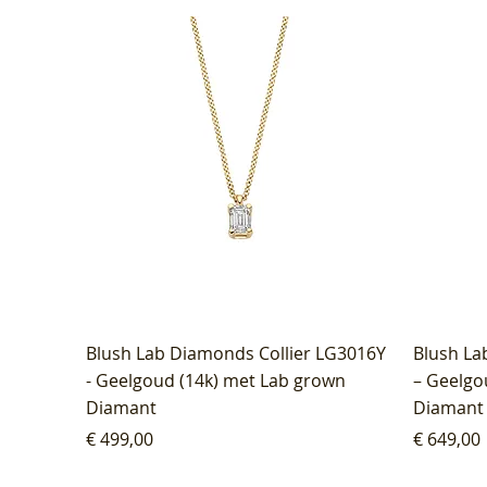
Blush Lab Diamonds Collier LG3016Y
Blush La
- Geelgoud (14k) met Lab grown
– Geelgo
Diamant
Diamant
Prijs
Prijs
€ 499,00
€ 649,00