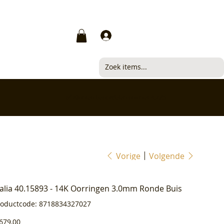
Inloggen
✅ Klanten beoordelen ons met 4,7/5
Vorige
Volgende
ialia 40.15893 - 14K Oorringen 3.0mm Ronde Buis
Productcode
roductcode:
8718834327027
8718834327027
js
679,00