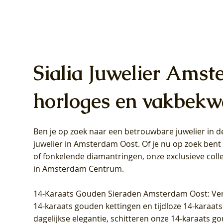
Sialia Juwelier Amst
horloges en vakbekw
Ben je op zoek naar een betrouwbare juwelier in
Blush Lab Diamonds Oorhangers
Blush Lab Diamonds Collier LG3019Y
Blush Lab Diamonds Ring LG1031Y -
Blush L
Blush La
Blush La
juwelier in Amsterdam Oost
. Of je nu op zoek ben
LG9006Y/S - Geelgoud (14k) met Lab
– Geelgoud (14k) met Lab grown
Geelgoud (14k) met Lab grown
LG9007Y/
Geelgoud
Geelgoud
of fonkelende diamantringen, onze exclusieve coll
grown Diamant
Diamant
Diamant
grown D
Diamant
Diamant
in Amsterdam Centrum
.
Prijs
Prijs
Prijs
Prijs
Prijs
Prijs
€ 349,00
€ 599,00
€ 849,00
€ 449,00
€ 899,00
€ 1.049,0
14-Karaats Gouden Sieraden Amsterdam Oost
: Ve
14-karaats gouden kettingen en tijdloze 14-karaats
dagelijkse elegantie, schitteren onze 14-karaats g