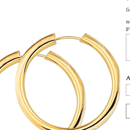
G
Wi
gr
Tot
50
tek
A