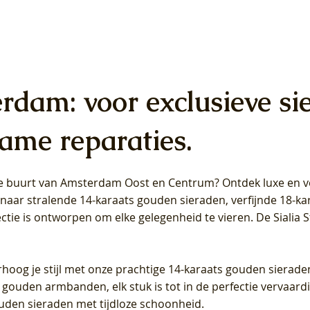
erdam: voor exclusieve si
ame reparaties.
 de buurt van Amsterdam
Oost
en
Centrum
? Ontdek luxe en ve
ab Diamonds Oorhangers
b Diamonds Ring LG1042Y –
b Diamonds Ring LG1044Y –
Blush Lab Diamonds Ring LG
Blush Lab Diamonds Oorkn
Blush Lab Diamonds Oorkn
t naar stralende 14-karaats gouden sieraden, verfijnde 18-k
S - Geelgoud (14k) met Lab
 (14k) met Lab grown
 (14k) met Lab grown
Geelgoud (14k) met Lab gro
LG7027Y - Geelgoud (14k) m
LG7026Y - Geelgoud (14k) m
ectie is ontworpen om elke gelegenheid te vieren.
De Sialia 
iamant
Diamant
grown Diamant
grown Diamant
Prijs
Prijs
Prijs
0
€ 649,00
€ 649,00
€ 549,00
rhoog je stijl met onze prachtige 14-karaats gouden sierade
 gouden armbanden, elk stuk is tot in de perfectie vervaard
ouden sieraden met tijdloze schoonheid.