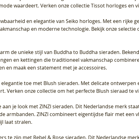
 mode waardeert. Verken onze collectie Tissot horloges en vin
uwbaarheid en elegantie van Seiko horloges. Met een rijke ge
vakmanschap en moderne technologie. Bekijk onze selectie 
arm de unieke stijl van Buddha to Buddha sieraden. Bekend
gen en kettingen die traditioneel vakmanschap combineren 
en en maak een statement met je accessoires.
e elegantie toe met Blush sieraden. Met delicate ontwerpen 
 Verken onze collectie om het perfecte Blush sieraad te vind
 aan je look met ZINZI sieraden. Dit Nederlandse merk staat
de armbanden. ZINZI combineert eigentijdse flair met een vl
l laat stralen.
ers te zijn met Rebel & Rose sieraden. Dit Nederlandse merk 