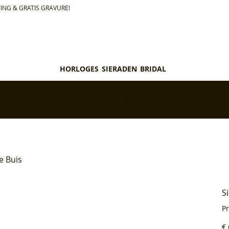
ING & GRATIS GRAVURE!
HORLOGES
SIERADEN
BRIDAL
teld = morgen in huis*
✅ Personaliseer je aankoop gratis
e Buis
S
P
Pri
€ 