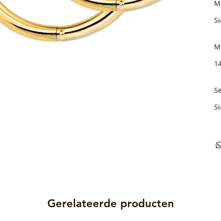
M
Si
M
1
Se
Si
Gerelateerde producten