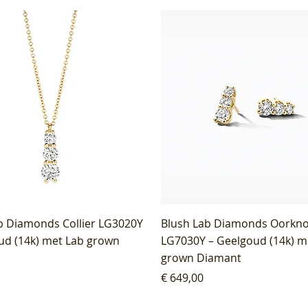
b Diamonds Collier LG3020Y
Blush Lab Diamonds Oorkn
ud (14k) met Lab grown
LG7030Y – Geelgoud (14k) m
grown Diamant
Prijs
€ 649,00