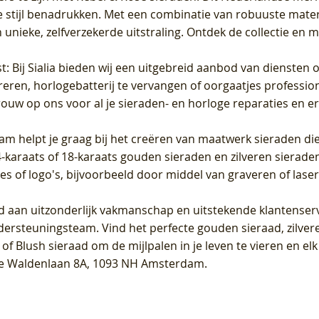
 stijl benadrukken. Met een combinatie van robuuste materia
unieke, zelfverzekerde uitstraling. Ontdek de collectie en m
st
: Bij Sialia bieden wij een uitgebreid aanbod van diensten 
areren, horlogebatterij te vervangen of oorgaatjes professi
rouw op ons voor al je sieraden- en horloge reparaties en e
am helpt je graag bij het creëren van maatwerk sieraden die
raats of 18-karaats gouden sieraden en zilveren sieraden, 
es of logo's, bijvoorbeeld door middel van
graveren
of laser
jd aan uitzonderlijk vakmanschap en uitstekende
klantenser
dersteuningsteam. Vind het perfecte gouden sieraad, zilvere
f Blush sieraad om de mijlpalen in je leven te vieren en el
, te Waldenlaan 8A, 1093 NH Amsterdam.