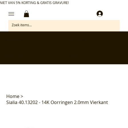
NIET VAN 5% KORTING & GRATIS GRAVURE!
Inloggen
✅ Gratis retourneren binnen 30 dagen
✅ Personaliseer je aankoop gratis
✅ Voor 17:00 besteld = morgen in huis*
✅ Klanten beoordelen ons met 4,7/5
Home
>
Sialia 40.13202 - 14K Oorringen 2.0mm Vierkant