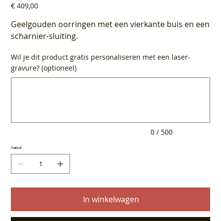
Prijs
€ 409,00
Geelgouden oorringen met een vierkante buis en een
scharnier-sluiting.
Wil je dit product gratis personaliseren met een laser-
gravure? (optioneel)
Tot
500
tekens.
0 / 500
Aantal
In winkelwagen