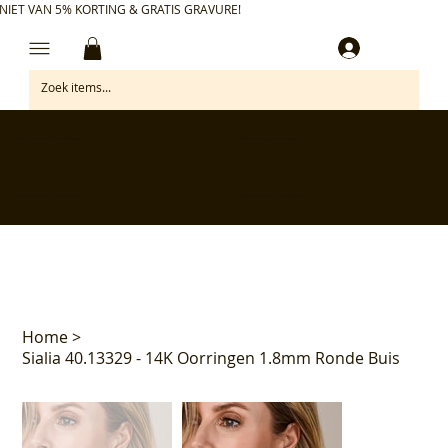
NIET VAN 5% KORTING & GRATIS GRAVURE!
Inloggen
✅ Gratis retourneren binnen 30 dagen
✅ Personaliseer je aankoop gratis
✅ Voor 17:00 besteld = morgen in huis*
✅ Klanten beoordelen ons met 4,7/5
Home
>
Sialia 40.13329 - 14K Oorringen 1.8mm Ronde Buis