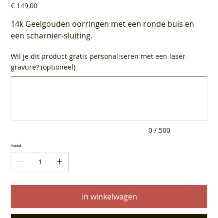
Prijs
€ 149,00
14k Geelgouden oorringen met een ronde buis en
een scharnier-sluiting.
Wil je dit product gratis personaliseren met een laser-
gravure? (optioneel)
Tot
500
tekens.
0 / 500
Aantal
In winkelwagen