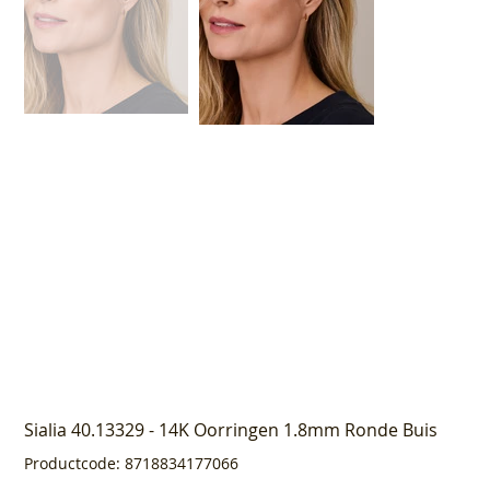
Sialia 40.13329 - 14K Oorringen 1.8mm Ronde Buis
Productcode
Productcode:
8718834177066
8718834177066