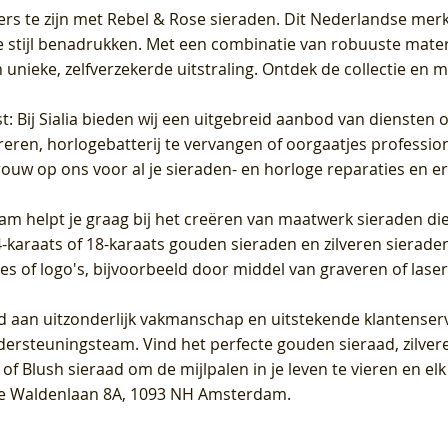
ers te zijn met Rebel & Rose sieraden. Dit Nederlandse merk 
 stijl benadrukken. Met een combinatie van robuuste materia
unieke, zelfverzekerde uitstraling. Ontdek de collectie en m
st
: Bij Sialia bieden wij een uitgebreid aanbod van diensten 
areren, horlogebatterij te vervangen of oorgaatjes professi
rouw op ons voor al je sieraden- en horloge reparaties en e
am helpt je graag bij het creëren van maatwerk sieraden die
raats of 18-karaats gouden sieraden en zilveren sieraden, 
es of logo's, bijvoorbeeld door middel van
graveren
of laser
jd aan uitzonderlijk vakmanschap en uitstekende
klantenser
dersteuningsteam. Vind het perfecte gouden sieraad, zilvere
f Blush sieraad om de mijlpalen in je leven te vieren en el
, te Waldenlaan 8A, 1093 NH Amsterdam.