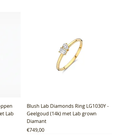
oppen
Blush Lab Diamonds Ring LG1030Y -
et Lab
Geelgoud (14k) met Lab grown
Diamant
Price
€749,00