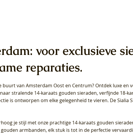
erdam: voor exclusieve si
ame reparaties.
 de buurt van Amsterdam
Oost
en
Centrum
? Ontdek luxe en ve
ab Diamonds Oorhangers
b Diamonds Ring LG1042Y –
b Diamonds Ring LG1044Y –
Blush Lab Diamonds Ring LG
Blush Lab Diamonds Oorkn
Blush Lab Diamonds Oorkn
t naar stralende 14-karaats gouden sieraden, verfijnde 18-k
S - Geelgoud (14k) met Lab
 (14k) met Lab grown
 (14k) met Lab grown
Geelgoud (14k) met Lab gro
LG7027Y - Geelgoud (14k) m
LG7026Y - Geelgoud (14k) m
ectie is ontworpen om elke gelegenheid te vieren.
De Sialia 
iamant
Diamant
grown Diamant
grown Diamant
Price
Price
Price
0
€649,00
€649,00
€549,00
rhoog je stijl met onze prachtige 14-karaats gouden sierade
 gouden armbanden, elk stuk is tot in de perfectie vervaard