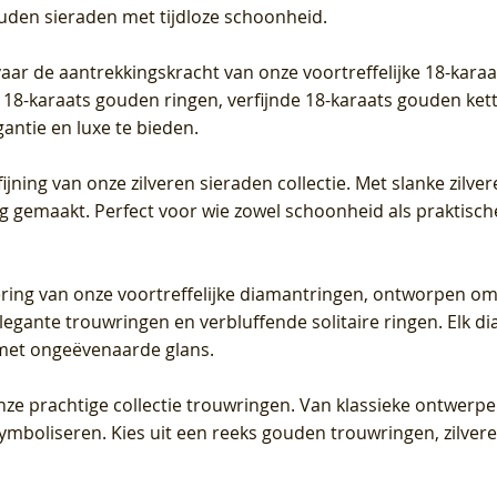
ouden sieraden met tijdloze schoonheid.
vaar de aantrekkingskracht van onze voortreffelijke 18-kar
te 18-karaats gouden ringen, verfijnde 18-karaats gouden k
gantie en luxe te bieden.
ijning van onze zilveren sieraden collectie. Met slanke zilvere
org gemaakt. Perfect voor wie zowel schoonheid als praktisc
tering van onze voortreffelijke diamantringen, ontworpen om
legante trouwringen en verbluffende solitaire ringen. Elk dia
met ongeëvenaarde glans.
 onze prachtige collectie trouwringen. Van klassieke ontwerp
 symboliseren. Kies uit een reeks gouden trouwringen, zilv