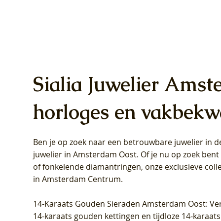
Sialia Juwelier Amst
horloges en vakbekw
Ben je op zoek naar een betrouwbare juwelier in
Blush Lab Diamonds Oorhangers
Blush Lab Diamonds Collier LG3019Y
Blush Lab Diamonds Ring LG1031Y -
Blush L
Blush La
Blush La
juwelier in Amsterdam Oost
. Of je nu op zoek ben
LG9006Y/S - Geelgoud (14k) met Lab
– Geelgoud (14k) met Lab grown
Geelgoud (14k) met Lab grown
LG9007Y/
Geelgoud
Geelgoud
of fonkelende diamantringen, onze exclusieve coll
grown Diamant
Diamant
Diamant
grown D
Diamant
Diamant
in Amsterdam Centrum
.
Price
Price
Price
Price
Price
Price
€349,00
€599,00
€849,00
€449,00
€899,00
€1.049,0
14-Karaats Gouden Sieraden Amsterdam Oost
: Ve
14-karaats gouden kettingen en tijdloze 14-karaats