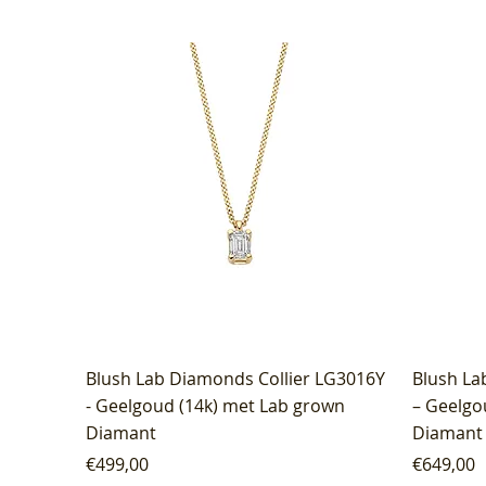
Blush Lab Diamonds Collier LG3016Y
Blush La
- Geelgoud (14k) met Lab grown
– Geelgo
Diamant
Diamant
Price
Price
€499,00
€649,00