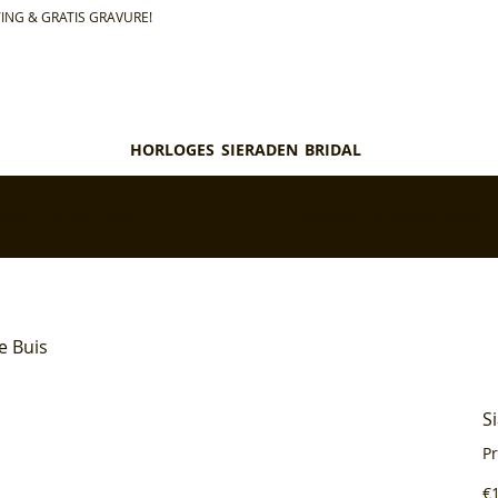
ING & GRATIS GRAVURE!
HORLOGES
SIERADEN
BRIDAL
teld = morgen in huis*
✅ Personaliseer je aankoop gratis
e Buis
S
P
Pri
€