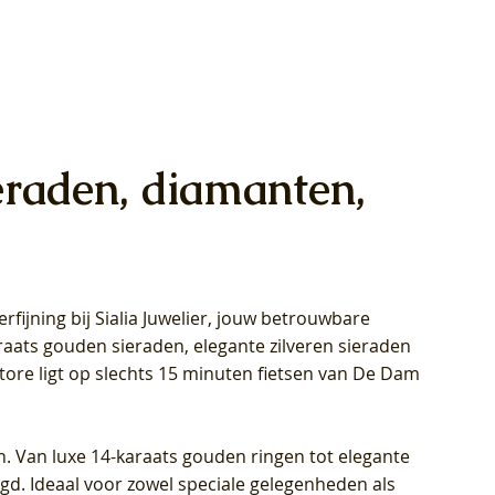
eraden, diamanten,
rfijning bij Sialia Juwelier,
jouw betrouwbare
1028Y -
oppen
oppen
Blush Lab Diamonds Collier LG3014Y
Blush Lab Diamonds Ring LG1029Y -
Blush Lab Diamonds Oorknoppen
araats gouden sieraden, elegante zilveren sieraden
wn
et Lab
et Lab
- Geelgoud (14k) met Lab grown
Geelgoud (14k) met Lab grown
LG7033Y – Geelgoud (14k) met Lab
Store ligt op slechts 15 minuten fietsen van De Dam
Diamant
Diamant
grown Diamant
Price
Price
Price
€449,00
€699,00
€799,00
n. Van luxe 14-karaats gouden ringen tot elegante
igd. Ideaal voor zowel speciale gelegenheden als