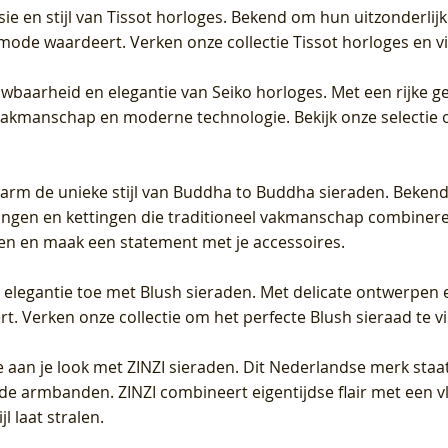
sie en stijl van Tissot horloges. Bekend om hun uitzonderli
 mode waardeert. Verken onze collectie Tissot horloges en vin
uwbaarheid en elegantie van Seiko horloges. Met een rijke ge
vakmanschap en moderne technologie. Bekijk onze selectie 
arm de unieke stijl van Buddha to Buddha sieraden. Bekend
gen en kettingen die traditioneel vakmanschap combineren 
en en maak een statement met je accessoires.
e elegantie toe met Blush sieraden. Met delicate ontwerpen 
 Verken onze collectie om het perfecte Blush sieraad te vind
 aan je look met ZINZI sieraden. Dit Nederlandse merk staat
de armbanden. ZINZI combineert eigentijdse flair met een vl
l laat stralen.