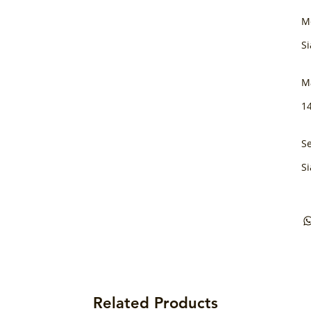
M
Si
M
1
Se
Si
Related Products