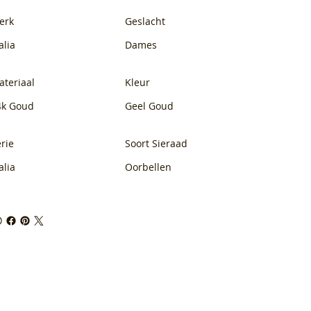
erk
Geslacht
alia
Dames
ateriaal
Kleur
4k Goud
Geel Goud
rie
Soort Sieraad
alia
Oorbellen