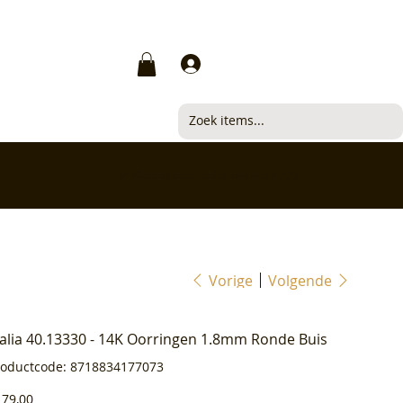
Inloggen
✅ Klanten beoordelen ons met 4,7/5
Vorige
Volgende
ialia 40.13330 - 14K Oorringen 1.8mm Ronde Buis
Productcode
roductcode:
8718834177073
8718834177073
js
179,00