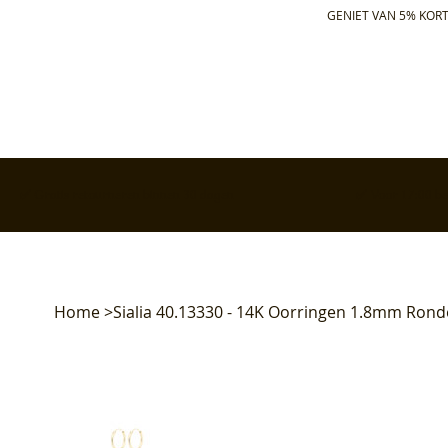
GENIET VAN 5% KORT
✅ Gratis retourneren binnen 30 dagen
✅ Voor 17:00 bes
Home
>
Sialia 40.13330 - 14K Oorringen 1.8mm Rond