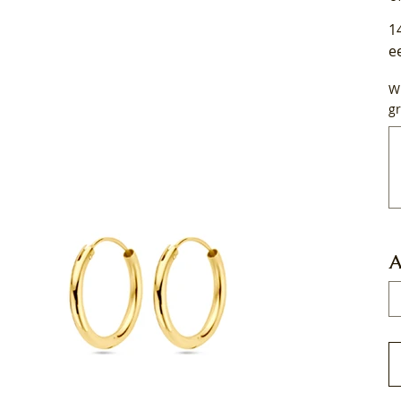
1
e
Wi
gr
Tot
50
tek
A