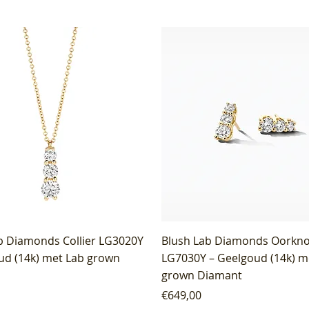
b Diamonds Collier LG3020Y
Blush Lab Diamonds Oorkn
ud (14k) met Lab grown
LG7030Y – Geelgoud (14k) m
grown Diamant
Price
€649,00