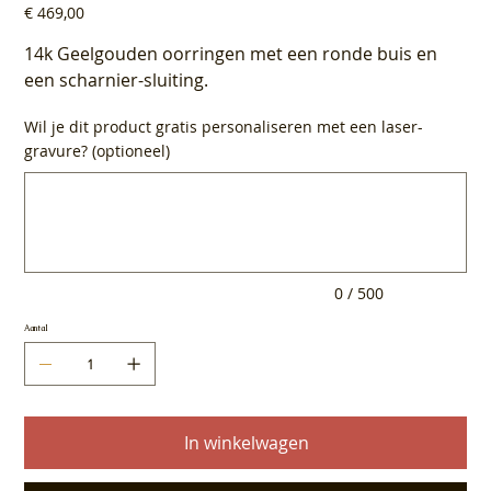
Prijs
€ 469,00
14k Geelgouden oorringen met een ronde buis en
een scharnier-sluiting.
Wil je dit product gratis personaliseren met een laser-
gravure? (optioneel)
Tot
500
tekens.
0 / 500
Aantal
In winkelwagen