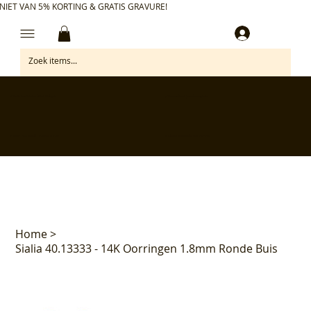
NIET VAN 5% KORTING & GRATIS GRAVURE!
Inloggen
✅ Gratis retourneren binnen 30 dagen
✅ Personaliseer je aankoop gratis
✅ Voor 17:00 besteld = morgen in huis*
✅ Klanten beoordelen ons met 4,7/5
Home
>
Sialia 40.13333 - 14K Oorringen 1.8mm Ronde Buis