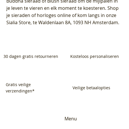
Buddha sieraad of Blush sieraad om de mijlpalen in
je leven te vieren en elk moment te koesteren. Shop
je sieraden of horloges online of kom langs in onze
Sialia Store, te Waldenlaan 8A, 1093 NH Amsterdam.
30 dagen gratis retourneren
Kosteloos personaliseren
Gratis veilige
Veilige betaalopties
verzendingen*
Menu