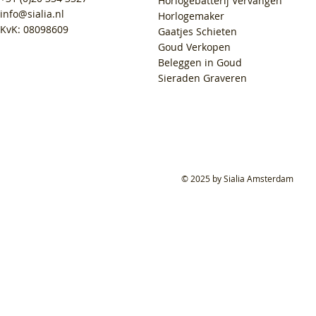
Horlogebatterij Vervangen
info@sialia.nl
Horlogemaker
KvK: 08098609
Gaatjes Schieten
Goud Verkopen
Beleggen in Goud
Sieraden Graveren
© 2025 by Sialia Amsterdam