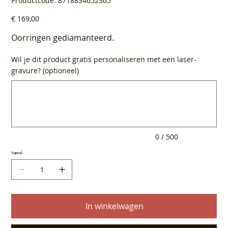
Productcode:
8718834652365
8718834652365
Prijs
€ 169,00
Oorringen gediamanteerd.
Wil je dit product gratis personaliseren met een laser-
gravure? (optioneel)
Tot
500
tekens.
0 / 500
Aantal
In winkelwagen