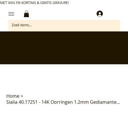
NIET VAN 5% KORTING & GRATIS GRAVURE!
Inloggen
✅ Gratis retourneren binnen 30 dagen
✅ Personaliseer je aankoop gratis
✅ Voor 17:00 besteld = morgen in huis*
✅ Klanten beoordelen ons met 4,7/5
Home
>
Sialia 40.17251 - 14K Oorringen 1.2mm Gediamanteerd