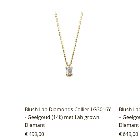
Blush Lab Diamonds Collier LG3016Y
Blush La
- Geelgoud (14k) met Lab grown
– Geelgo
Diamant
Diamant
Prijs
Prijs
€ 499,00
€ 649,00