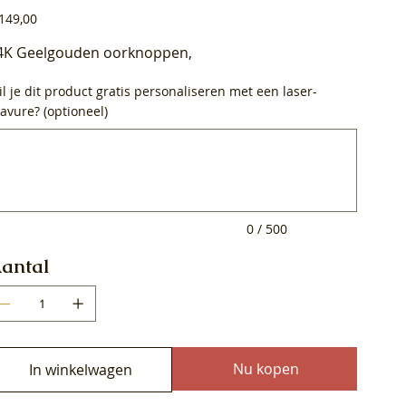
js
149,00
4K Geelgouden oorknoppen,
l je dit product gratis personaliseren met een laser-
avure? (optioneel)
0
ens.
0 / 500
antal
Nu kopen
In winkelwagen