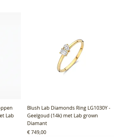
oppen
Blush Lab Diamonds Ring LG1030Y -
et Lab
Geelgoud (14k) met Lab grown
Diamant
Prijs
€ 749,00