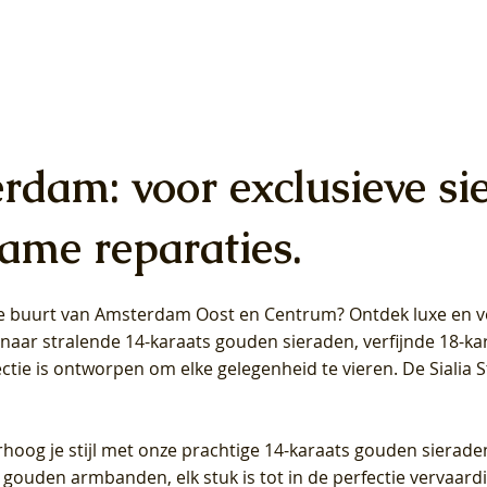
erdam: voor exclusieve si
ame reparaties.
 de buurt van Amsterdam
Oost
en
Centrum
? Ontdek luxe en ve
ab Diamonds Oorhangers
b Diamonds Ring LG1042Y –
b Diamonds Ring LG1044Y –
Blush Lab Diamonds Ring LG
Blush Lab Diamonds Oorkn
Blush Lab Diamonds Oorkn
t naar stralende 14-karaats gouden sieraden, verfijnde 18-k
S - Geelgoud (14k) met Lab
 (14k) met Lab grown
 (14k) met Lab grown
Geelgoud (14k) met Lab gro
LG7027Y - Geelgoud (14k) m
LG7026Y - Geelgoud (14k) m
ectie is ontworpen om elke gelegenheid te vieren.
De Sialia 
iamant
Diamant
grown Diamant
grown Diamant
Prijs
Prijs
Prijs
0
€ 649,00
€ 649,00
€ 549,00
rhoog je stijl met onze prachtige 14-karaats gouden sierade
 gouden armbanden, elk stuk is tot in de perfectie vervaard