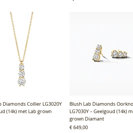
b Diamonds Collier LG3020Y
Blush Lab Diamonds Oorkn
ud (14k) met Lab grown
LG7030Y – Geelgoud (14k) m
grown Diamant
Prijs
€ 649,00