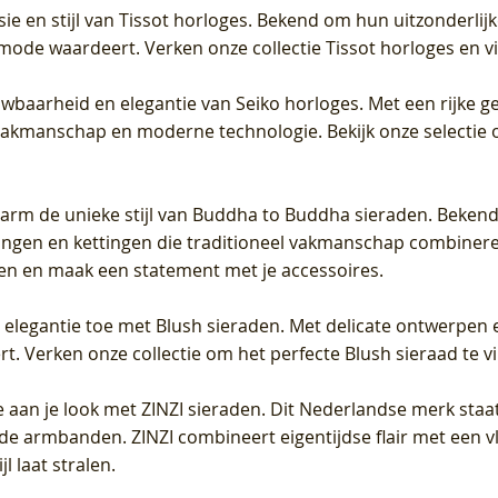
sie en stijl van Tissot horloges. Bekend om hun uitzonderli
 mode waardeert. Verken onze collectie Tissot horloges en vin
uwbaarheid en elegantie van Seiko horloges. Met een rijke ge
vakmanschap en moderne technologie. Bekijk onze selectie 
arm de unieke stijl van Buddha to Buddha sieraden. Bekend
gen en kettingen die traditioneel vakmanschap combineren 
en en maak een statement met je accessoires.
e elegantie toe met Blush sieraden. Met delicate ontwerpen 
 Verken onze collectie om het perfecte Blush sieraad te vind
 aan je look met ZINZI sieraden. Dit Nederlandse merk staat
de armbanden. ZINZI combineert eigentijdse flair met een vl
l laat stralen.