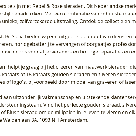
ers te zijn met Rebel & Rose sieraden. Dit Nederlandse merk 
 stijl benadrukken. Met een combinatie van robuuste materia
unieke, zelfverzekerde uitstraling. Ontdek de collectie en m
st
: Bij Sialia bieden wij een uitgebreid aanbod van diensten 
areren, horlogebatterij te vervangen of oorgaatjes professi
rouw op ons voor al je sieraden- en horloge reparaties en e
am helpt je graag bij het creëren van maatwerk sieraden die
raats of 18-karaats gouden sieraden en zilveren sieraden, 
es of logo's, bijvoorbeeld door middel van
graveren
of laser
jd aan uitzonderlijk vakmanschap en uitstekende
klantenser
dersteuningsteam. Vind het perfecte gouden sieraad, zilvere
f Blush sieraad om de mijlpalen in je leven te vieren en el
, te Waldenlaan 8A, 1093 NH Amsterdam.