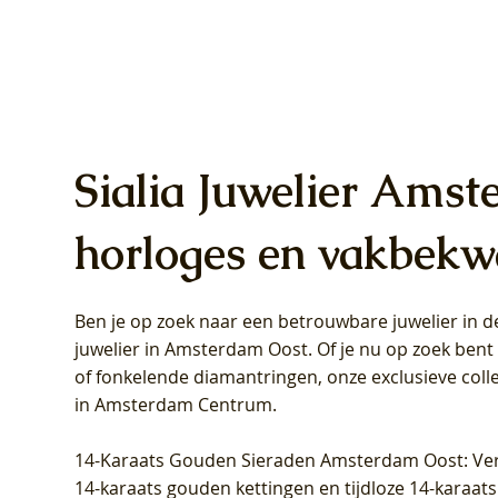
Sialia Juwelier Amst
horloges en vakbekw
Ben je op zoek naar een betrouwbare juwelier in
Blush Lab Diamonds Oorhangers
Blush Lab Diamonds Collier LG3019Y
Blush Lab Diamonds Ring LG1031Y -
Blush L
Blush La
Blush La
juwelier in Amsterdam Oost
. Of je nu op zoek ben
LG9006Y/S - Geelgoud (14k) met Lab
– Geelgoud (14k) met Lab grown
Geelgoud (14k) met Lab grown
LG9007Y/
Geelgoud
Geelgoud
of fonkelende diamantringen, onze exclusieve coll
grown Diamant
Diamant
Diamant
grown D
Diamant
Diamant
in Amsterdam Centrum
.
Prijs
Prijs
Prijs
Prijs
Prijs
Prijs
€ 349,00
€ 599,00
€ 849,00
€ 449,00
€ 899,00
€ 1.049,0
14-Karaats Gouden Sieraden Amsterdam Oost
: Ve
14-karaats gouden kettingen en tijdloze 14-karaats