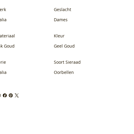
erk
Geslacht
alia
Dames
ateriaal
Kleur
4k Goud
Geel Goud
rie
Soort Sieraad
alia
Oorbellen