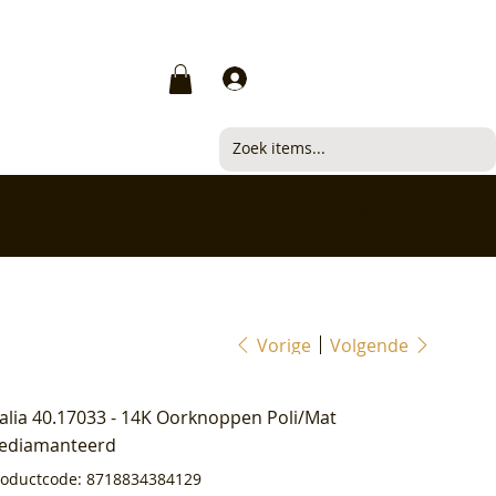
Inloggen
✅ Klanten beoordelen ons met 4,7/5
Vorige
Volgende
ialia 40.17033 - 14K Oorknoppen Poli/Mat
ediamanteerd
Productcode
roductcode:
8718834384129
8718834384129