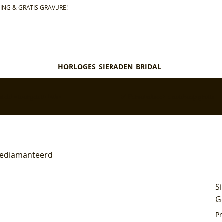
ING & GRATIS GRAVURE!
HORLOGES
SIERADEN
BRIDAL
teld = morgen in huis*
✅ Personaliseer je aankoop gratis
 Gediamanteerd
S
G
P