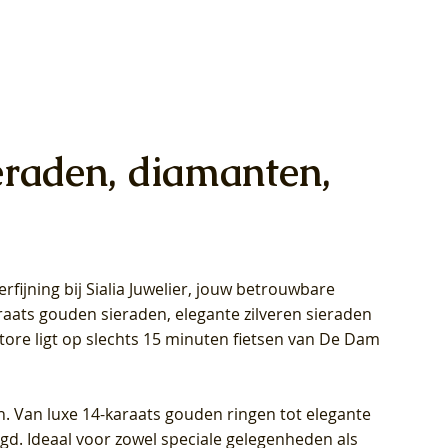
eraden, diamanten,
rfijning bij Sialia Juwelier,
jouw betrouwbare
1028Y -
oppen
oppen
Blush Lab Diamonds Collier LG3014Y
Blush Lab Diamonds Ring LG1029Y -
Blush Lab Diamonds Oorknoppen
araats gouden sieraden, elegante zilveren sieraden
wn
et Lab
et Lab
- Geelgoud (14k) met Lab grown
Geelgoud (14k) met Lab grown
LG7033Y – Geelgoud (14k) met Lab
Store ligt op slechts 15 minuten fietsen van De Dam
Diamant
Diamant
grown Diamant
Prijs
Prijs
Prijs
€ 449,00
€ 699,00
€ 799,00
n. Van luxe 14-karaats gouden ringen tot elegante
igd. Ideaal voor zowel speciale gelegenheden als