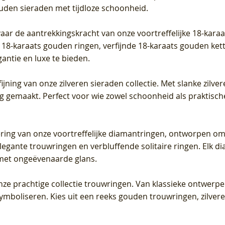
ouden sieraden met tijdloze schoonheid.
vaar de aantrekkingskracht van onze voortreffelijke 18-kar
te 18-karaats gouden ringen, verfijnde 18-karaats gouden k
gantie en luxe te bieden.
ijning van onze zilveren sieraden collectie. Met slanke zilvere
org gemaakt. Perfect voor wie zowel schoonheid als praktisc
tering van onze voortreffelijke diamantringen, ontworpen om
legante trouwringen en verbluffende solitaire ringen. Elk dia
met ongeëvenaarde glans.
 onze prachtige collectie trouwringen. Van klassieke ontwerp
 symboliseren. Kies uit een reeks gouden trouwringen, zilv