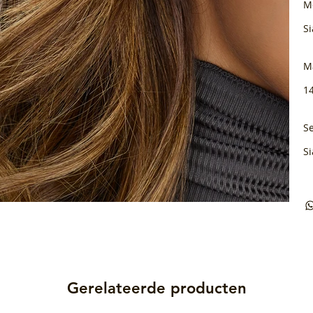
M
Si
M
1
Se
Si
Gerelateerde producten