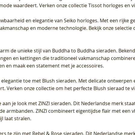
 mode waardeert. Verken onze collectie Tissot horloges en vin
uwbaarheid en elegantie van Seiko horloges. Met een rijke ge
vakmanschap en moderne technologie. Bekijk onze selectie 
arm de unieke stijl van Buddha to Buddha sieraden. Bekend
gen en kettingen die traditioneel vakmanschap combineren 
en en maak een statement met je accessoires.
e elegantie toe met Blush sieraden. Met delicate ontwerpen 
 Verken onze collectie om het perfecte Blush sieraad te vind
 aan je look met ZINZI sieraden. Dit Nederlandse merk staat
de armbanden. ZINZI combineert eigentijdse flair met een vl
l laat stralen.
ers te zijn met Rebel & Rose sieraden. Dit Nederlandse merk 