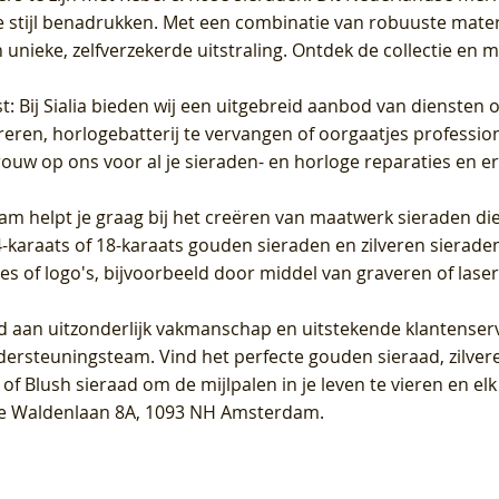
 stijl benadrukken. Met een combinatie van robuuste materia
unieke, zelfverzekerde uitstraling. Ontdek de collectie en m
st
: Bij Sialia bieden wij een uitgebreid aanbod van diensten 
areren, horlogebatterij te vervangen of oorgaatjes professi
rouw op ons voor al je sieraden- en horloge reparaties en e
am helpt je graag bij het creëren van maatwerk sieraden die
raats of 18-karaats gouden sieraden en zilveren sieraden, 
es of logo's, bijvoorbeeld door middel van
graveren
of laser
jd aan uitzonderlijk vakmanschap en uitstekende
klantenser
dersteuningsteam. Vind het perfecte gouden sieraad, zilvere
f Blush sieraad om de mijlpalen in je leven te vieren en el
, te Waldenlaan 8A, 1093 NH Amsterdam.