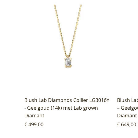
Blush Lab Diamonds Collier LG3016Y
Blush La
- Geelgoud (14k) met Lab grown
– Geelgo
Diamant
Diamant
Prijs
Prijs
€ 499,00
€ 649,00