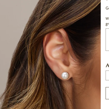
G
Wi
gr
Tot
50
tek
A