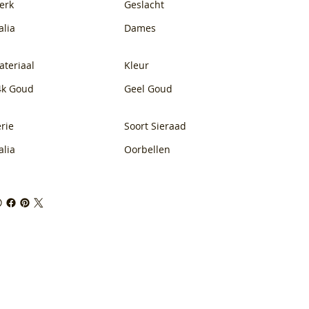
erk
Geslacht
alia
Dames
ateriaal
Kleur
4k Goud
Geel Goud
rie
Soort Sieraad
alia
Oorbellen