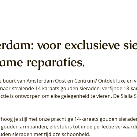
erdam: voor exclusieve si
ame reparaties.
 de buurt van Amsterdam
Oost
en
Centrum
? Ontdek luxe en ve
ab Diamonds Oorhangers
b Diamonds Ring LG1042Y –
b Diamonds Ring LG1044Y –
Blush Lab Diamonds Ring LG
Blush Lab Diamonds Oorkn
Blush Lab Diamonds Oorkn
t naar stralende 14-karaats gouden sieraden, verfijnde 18-k
S - Geelgoud (14k) met Lab
 (14k) met Lab grown
 (14k) met Lab grown
Geelgoud (14k) met Lab gro
LG7027Y - Geelgoud (14k) m
LG7026Y - Geelgoud (14k) m
ectie is ontworpen om elke gelegenheid te vieren.
De Sialia 
iamant
Diamant
grown Diamant
grown Diamant
Prijs
Prijs
Prijs
0
€ 649,00
€ 649,00
€ 549,00
rhoog je stijl met onze prachtige 14-karaats gouden sierade
 gouden armbanden, elk stuk is tot in de perfectie vervaard
ouden sieraden met tijdloze schoonheid.