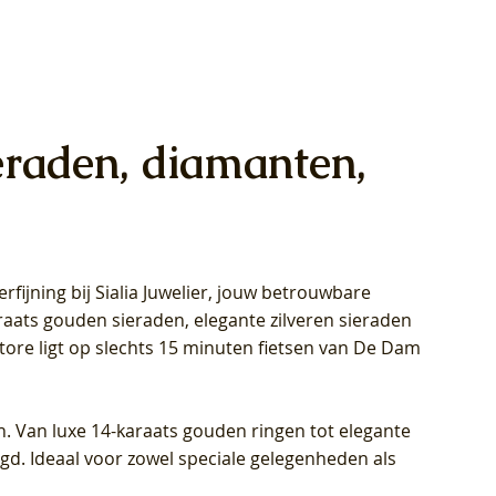
eraden, diamanten,
rfijning bij Sialia Juwelier,
jouw betrouwbare
1028Y -
oppen
oppen
Blush Lab Diamonds Collier LG3014Y
Blush Lab Diamonds Ring LG1029Y -
Blush Lab Diamonds Oorknoppen
araats gouden sieraden, elegante zilveren sieraden
wn
et Lab
et Lab
- Geelgoud (14k) met Lab grown
Geelgoud (14k) met Lab grown
LG7033Y – Geelgoud (14k) met Lab
Store ligt op slechts 15 minuten fietsen van De Dam
Diamant
Diamant
grown Diamant
Prijs
Prijs
Prijs
€ 449,00
€ 699,00
€ 799,00
n. Van luxe 14-karaats gouden ringen tot elegante
igd. Ideaal voor zowel speciale gelegenheden als