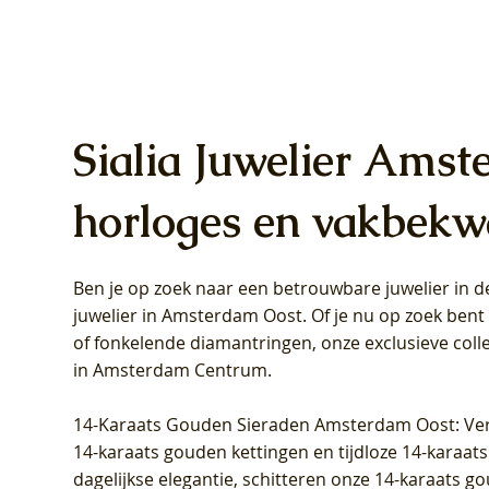
Sialia Juwelier Amst
horloges en vakbekw
Ben je op zoek naar een betrouwbare juwelier in
Blush Lab Diamonds Oorhangers
Blush Lab Diamonds Collier LG3019Y
Blush Lab Diamonds Ring LG1031Y -
Blush L
Blush La
Blush La
juwelier in Amsterdam Oost
. Of je nu op zoek ben
LG9006Y/S - Geelgoud (14k) met Lab
– Geelgoud (14k) met Lab grown
Geelgoud (14k) met Lab grown
LG9007Y/
Geelgoud
Geelgoud
of fonkelende diamantringen, onze exclusieve coll
grown Diamant
Diamant
Diamant
grown D
Diamant
Diamant
in Amsterdam Centrum
.
Prijs
Prijs
Prijs
Prijs
Prijs
Prijs
€ 349,00
€ 599,00
€ 849,00
€ 449,00
€ 899,00
€ 1.049,0
14-Karaats Gouden Sieraden Amsterdam Oost
: Ve
14-karaats gouden kettingen en tijdloze 14-karaats
dagelijkse elegantie, schitteren onze 14-karaats g