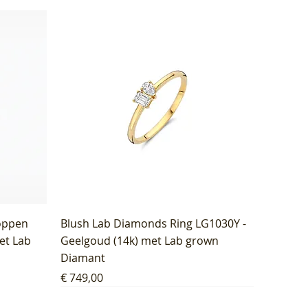
oppen
Blush Lab Diamonds Ring LG1030Y -
et Lab
Geelgoud (14k) met Lab grown
Diamant
Prijs
€ 749,00