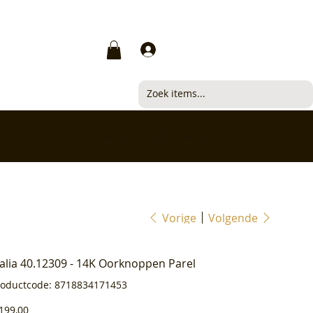
Inloggen
✅ Klanten beoordelen ons met 4,7/5
Vorige
Volgende
ialia 40.12309 - 14K Oorknoppen Parel
Productcode
roductcode:
8718834171453
8718834171453
js
199,00