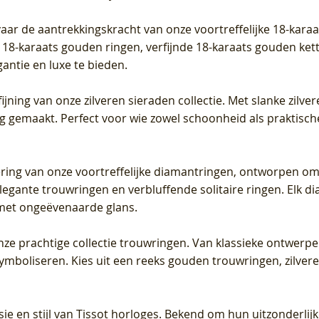
vaar de aantrekkingskracht van onze voortreffelijke 18-kar
te 18-karaats gouden ringen, verfijnde 18-karaats gouden k
gantie en luxe te bieden.
ijning van onze zilveren sieraden collectie. Met slanke zilvere
org gemaakt. Perfect voor wie zowel schoonheid als praktisc
tering van onze voortreffelijke diamantringen, ontworpen om
legante trouwringen en verbluffende solitaire ringen. Elk dia
met ongeëvenaarde glans.
 onze prachtige collectie trouwringen. Van klassieke ontwerp
 symboliseren. Kies uit een reeks gouden trouwringen, zilv
sie en stijl van Tissot horloges. Bekend om hun uitzonderli