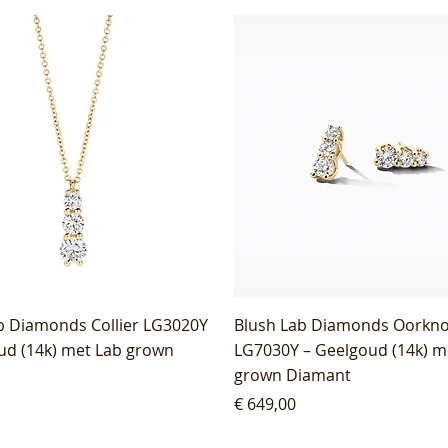
b Diamonds Collier LG3020Y
Blush Lab Diamonds Oorkn
ud (14k) met Lab grown
LG7030Y – Geelgoud (14k) m
grown Diamant
Prijs
€ 649,00