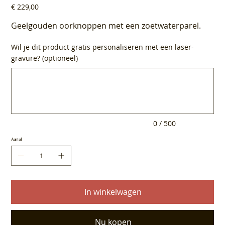
Prijs
€ 229,00
Geelgouden oorknoppen met een zoetwaterparel.
Wil je dit product gratis personaliseren met een laser-
gravure? (optioneel)
Tot
500
tekens.
0 / 500
Aantal
In winkelwagen
Nu kopen