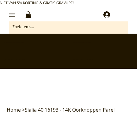
NIET VAN 5% KORTING & GRATIS GRAVURE!
Inloggen
✅ Gratis retourneren binnen 30 dagen
✅ Personaliseer je aankoop gratis
✅ Voor 17:00 besteld = morgen in huis*
✅ Klanten beoordelen ons met 4,7/5
Home
>
Sialia 40.16193 - 14K Oorknoppen Parel