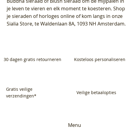
Buddha sieraad of Blush sieraad om de mijlpalen in
je leven te vieren en elk moment te koesteren. Shop
je sieraden of horloges online of kom langs in onze
Sialia Store, te Waldenlaan 8A, 1093 NH Amsterdam.
30 dagen gratis retourneren
Kosteloos personaliseren
Gratis veilige
Veilige betaalopties
verzendingen*
Menu