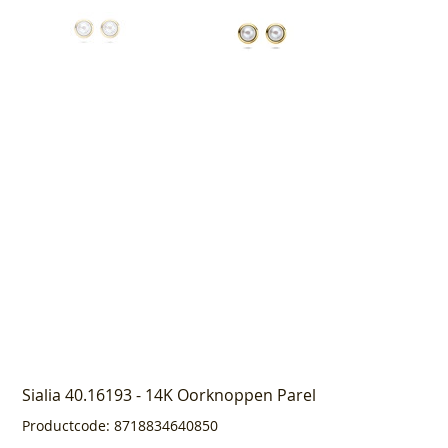
Sialia 40.16193 - 14K Oorknoppen Parel
Productcode
Productcode:
8718834640850
8718834640850