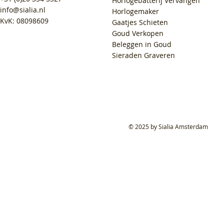
Horlogebatterij Vervangen
info@sialia.nl
Horlogemaker
KvK: 08098609
Gaatjes Schieten
Goud Verkopen
Beleggen in Goud
Sieraden Graveren
© 2025 by Sialia Amsterdam