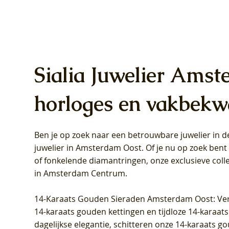
Sialia Juwelier Amst
horloges en vakbekw
Ben je op zoek naar een betrouwbare juwelier in
Blush Lab Diamonds Oorhangers
Blush Lab Diamonds Collier LG3019Y
Blush Lab Diamonds Ring LG1031Y -
Blush L
Blush La
Blush La
juwelier in Amsterdam Oost
. Of je nu op zoek ben
LG9006Y/S - Geelgoud (14k) met Lab
– Geelgoud (14k) met Lab grown
Geelgoud (14k) met Lab grown
LG9007Y/
Geelgoud
Geelgoud
of fonkelende diamantringen, onze exclusieve coll
grown Diamant
Diamant
Diamant
grown D
Diamant
Diamant
in Amsterdam Centrum
.
Prijs
Prijs
Prijs
Prijs
Prijs
Prijs
€ 349,00
€ 599,00
€ 849,00
€ 449,00
€ 899,00
€ 1.049,0
14-Karaats Gouden Sieraden Amsterdam Oost
: Ve
14-karaats gouden kettingen en tijdloze 14-karaats
dagelijkse elegantie, schitteren onze 14-karaats g