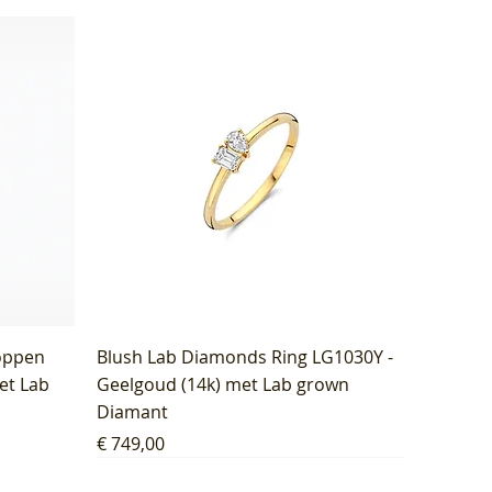
oppen
Blush Lab Diamonds Ring LG1030Y -
et Lab
Geelgoud (14k) met Lab grown
Diamant
Prijs
€ 749,00