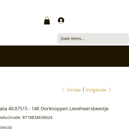
Inloggen
✅ Klanten beoordelen ons met 4,7/5
Vorige
Volgende
ialia 40.07515 - 14K Oorknoppen Lieveheersbeestje
Productcode
roductcode:
8718834636624
8718834636624
js
269,00