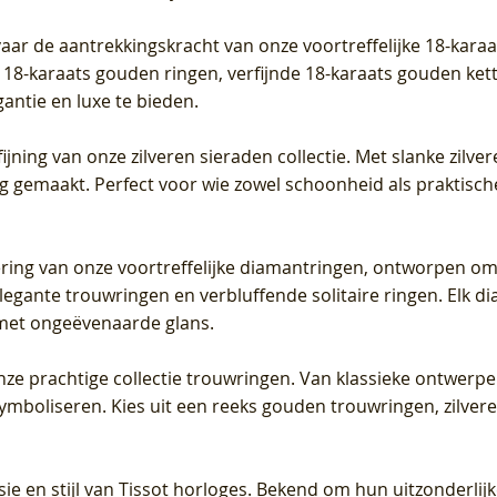
vaar de aantrekkingskracht van onze voortreffelijke 18-kar
te 18-karaats gouden ringen, verfijnde 18-karaats gouden k
gantie en luxe te bieden.
ijning van onze zilveren sieraden collectie. Met slanke zilvere
org gemaakt. Perfect voor wie zowel schoonheid als praktisc
tering van onze voortreffelijke diamantringen, ontworpen om
legante trouwringen en verbluffende solitaire ringen. Elk dia
met ongeëvenaarde glans.
 onze prachtige collectie trouwringen. Van klassieke ontwerp
 symboliseren. Kies uit een reeks gouden trouwringen, zilv
sie en stijl van Tissot horloges. Bekend om hun uitzonderli