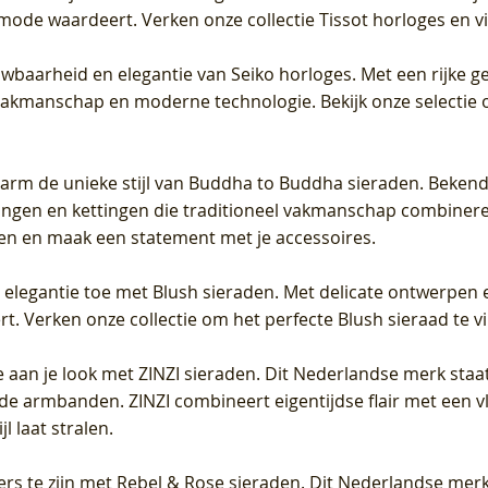
 mode waardeert. Verken onze collectie Tissot horloges en vin
uwbaarheid en elegantie van Seiko horloges. Met een rijke ge
vakmanschap en moderne technologie. Bekijk onze selectie 
arm de unieke stijl van Buddha to Buddha sieraden. Bekend
gen en kettingen die traditioneel vakmanschap combineren 
en en maak een statement met je accessoires.
e elegantie toe met Blush sieraden. Met delicate ontwerpen 
 Verken onze collectie om het perfecte Blush sieraad te vind
 aan je look met ZINZI sieraden. Dit Nederlandse merk staat
de armbanden. ZINZI combineert eigentijdse flair met een vl
l laat stralen.
ers te zijn met Rebel & Rose sieraden. Dit Nederlandse merk 