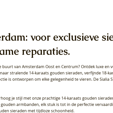
erdam: voor exclusieve si
ame reparaties.
 de buurt van Amsterdam
Oost
en
Centrum
? Ontdek luxe en ve
ab Diamonds Oorhangers
b Diamonds Ring LG1042Y –
b Diamonds Ring LG1044Y –
Blush Lab Diamonds Ring LG
Blush Lab Diamonds Oorkn
Blush Lab Diamonds Oorkn
t naar stralende 14-karaats gouden sieraden, verfijnde 18-k
S - Geelgoud (14k) met Lab
 (14k) met Lab grown
 (14k) met Lab grown
Geelgoud (14k) met Lab gro
LG7027Y - Geelgoud (14k) m
LG7026Y - Geelgoud (14k) m
ectie is ontworpen om elke gelegenheid te vieren.
De Sialia 
iamant
Diamant
grown Diamant
grown Diamant
Prijs
Prijs
Prijs
0
€ 649,00
€ 649,00
€ 549,00
rhoog je stijl met onze prachtige 14-karaats gouden sierade
 gouden armbanden, elk stuk is tot in de perfectie vervaard
ouden sieraden met tijdloze schoonheid.