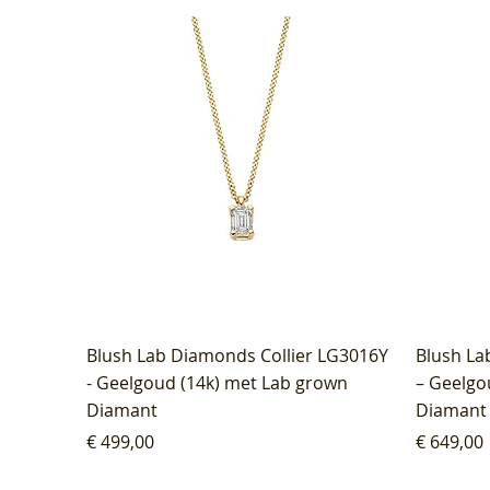
Blush Lab Diamonds Collier LG3016Y
Blush La
- Geelgoud (14k) met Lab grown
– Geelgo
Diamant
Diamant
Prijs
Prijs
€ 499,00
€ 649,00