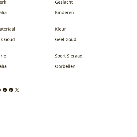
erk
Geslacht
alia
Kinderen
ateriaal
Kleur
4k Goud
Geel Goud
rie
Soort Sieraad
alia
Oorbellen