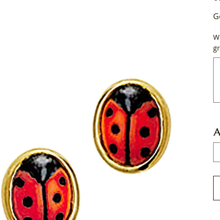
G
Wi
gr
Tot
50
tek
A