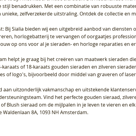
 stijl benadrukken. Met een combinatie van robuuste materia
unieke, zelfverzekerde uitstraling. Ontdek de collectie en m
st
: Bij Sialia bieden wij een uitgebreid aanbod van diensten 
areren, horlogebatterij te vervangen of oorgaatjes professi
rouw op ons voor al je sieraden- en horloge reparaties en e
am helpt je graag bij het creëren van maatwerk sieraden die
raats of 18-karaats gouden sieraden en zilveren sieraden, 
es of logo's, bijvoorbeeld door middel van
graveren
of laser
jd aan uitzonderlijk vakmanschap en uitstekende
klantenser
dersteuningsteam. Vind het perfecte gouden sieraad, zilvere
f Blush sieraad om de mijlpalen in je leven te vieren en el
, te Waldenlaan 8A, 1093 NH Amsterdam.