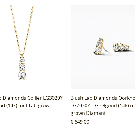
b Diamonds Collier LG3020Y
Blush Lab Diamonds Oorkn
ud (14k) met Lab grown
LG7030Y – Geelgoud (14k) m
grown Diamant
Prijs
€ 649,00