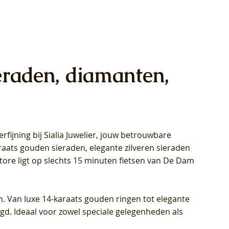
eraden, diamanten,
rfijning bij Sialia Juwelier,
jouw betrouwbare
1028Y -
oppen
oppen
Blush Lab Diamonds Collier LG3014Y
Blush Lab Diamonds Ring LG1029Y -
Blush Lab Diamonds Oorknoppen
araats gouden sieraden, elegante zilveren sieraden
wn
et Lab
et Lab
- Geelgoud (14k) met Lab grown
Geelgoud (14k) met Lab grown
LG7033Y – Geelgoud (14k) met Lab
Store ligt op slechts 15 minuten fietsen van De Dam
Diamant
Diamant
grown Diamant
Prijs
Prijs
Prijs
€ 449,00
€ 699,00
€ 799,00
n. Van luxe 14-karaats gouden ringen tot elegante
igd. Ideaal voor zowel speciale gelegenheden als