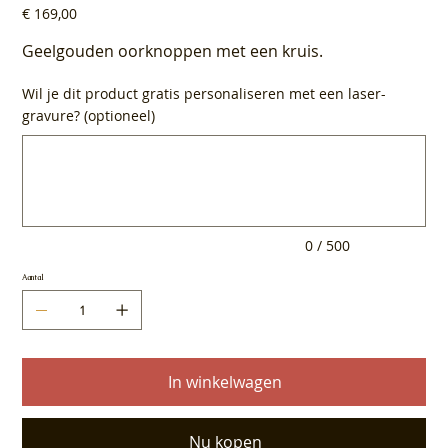
Prijs
€ 169,00
Geelgouden oorknoppen met een kruis.
Wil je dit product gratis personaliseren met een laser-
gravure? (optioneel)
Tot
500
tekens.
0 / 500
Aantal
In winkelwagen
Nu kopen