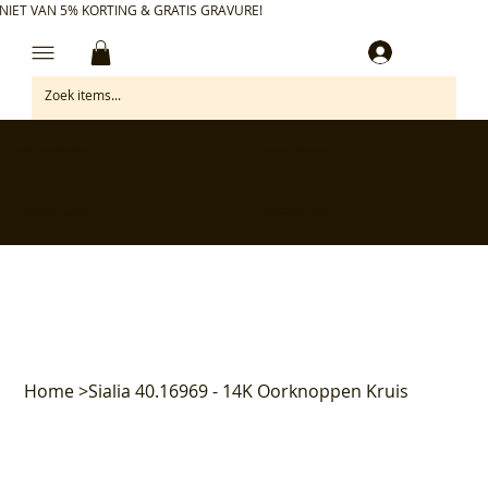
NIET VAN 5% KORTING & GRATIS GRAVURE!
Inloggen
✅ Gratis retourneren binnen 30 dagen
✅ Personaliseer je aankoop gratis
✅ Voor 17:00 besteld = morgen in huis*
✅ Klanten beoordelen ons met 4,7/5
Home
>
Sialia 40.16969 - 14K Oorknoppen Kruis