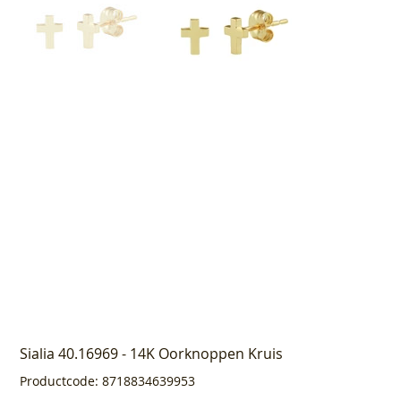
Sialia 40.16969 - 14K Oorknoppen Kruis
Productcode
Productcode:
8718834639953
8718834639953