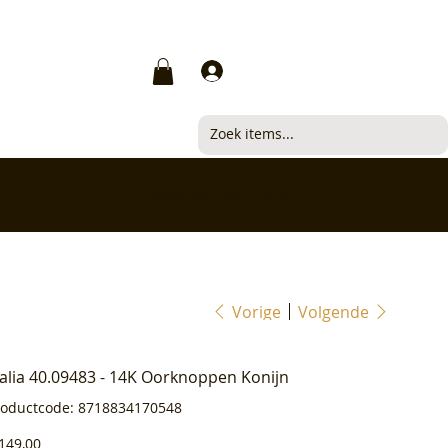
Inloggen
✅ Klanten beoordelen ons met 4,7/5
Vorige
Volgende
ialia 40.09483 - 14K Oorknoppen Konijn
Productcode
roductcode:
8718834170548
8718834170548
js
149,00