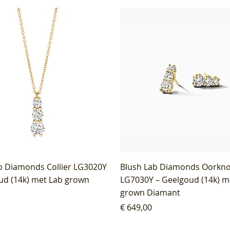
b Diamonds Collier LG3020Y
Blush Lab Diamonds Oorkn
ud (14k) met Lab grown
LG7030Y – Geelgoud (14k) m
grown Diamant
Prijs
€ 649,00