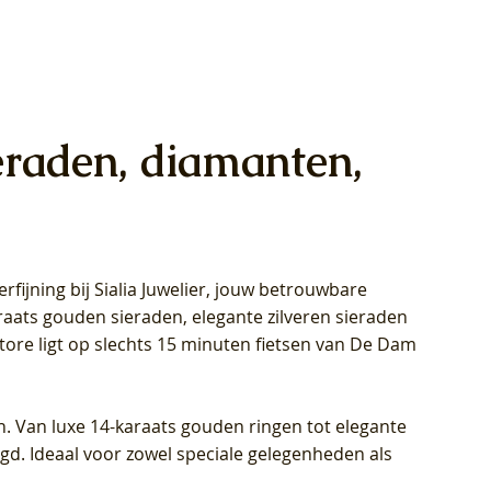
eraden, diamanten,
rfijning bij Sialia Juwelier,
jouw betrouwbare
1028Y -
oppen
oppen
Blush Lab Diamonds Collier LG3014Y
Blush Lab Diamonds Ring LG1029Y -
Blush Lab Diamonds Oorknoppen
araats gouden sieraden, elegante zilveren sieraden
wn
et Lab
et Lab
- Geelgoud (14k) met Lab grown
Geelgoud (14k) met Lab grown
LG7033Y – Geelgoud (14k) met Lab
Store ligt op slechts 15 minuten fietsen van De Dam
Diamant
Diamant
grown Diamant
Prijs
Prijs
Prijs
€ 449,00
€ 699,00
€ 799,00
n. Van luxe 14-karaats gouden ringen tot elegante
igd. Ideaal voor zowel speciale gelegenheden als