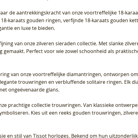
vaar de aantrekkingskracht van onze voortreffelijke 18-kar
te 18-karaats gouden ringen, verfijnde 18-karaats gouden k
gantie en luxe te bieden.
ijning van onze zilveren sieraden collectie. Met slanke zilvere
org gemaakt. Perfect voor wie zowel schoonheid als praktisc
tering van onze voortreffelijke diamantringen, ontworpen om
legante trouwringen en verbluffende solitaire ringen. Elk dia
met ongeëvenaarde glans.
 onze prachtige collectie trouwringen. Van klassieke ontwerp
 symboliseren. Kies uit een reeks gouden trouwringen, zilv
sie en stijl van Tissot horloges. Bekend om hun uitzonderli