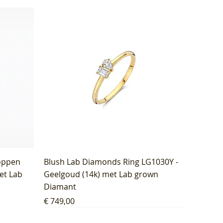
oppen
Blush Lab Diamonds Ring LG1030Y -
et Lab
Geelgoud (14k) met Lab grown
Diamant
Prijs
€ 749,00