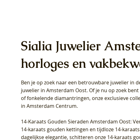
Sialia Juwelier Amst
horloges en vakbekw
Ben je op zoek naar een betrouwbare juwelier in
Blush Lab Diamonds Oorhangers
Blush Lab Diamonds Collier LG3019Y
Blush Lab Diamonds Ring LG1031Y -
Blush L
Blush La
Blush La
juwelier in Amsterdam Oost
. Of je nu op zoek ben
LG9006Y/S - Geelgoud (14k) met Lab
– Geelgoud (14k) met Lab grown
Geelgoud (14k) met Lab grown
LG9007Y/
Geelgoud
Geelgoud
of fonkelende diamantringen, onze exclusieve coll
grown Diamant
Diamant
Diamant
grown D
Diamant
Diamant
in Amsterdam Centrum
.
Prijs
Prijs
Prijs
Prijs
Prijs
Prijs
€ 349,00
€ 599,00
€ 849,00
€ 449,00
€ 899,00
€ 1.049,0
14-Karaats Gouden Sieraden Amsterdam Oost
: Ve
14-karaats gouden kettingen en tijdloze 14-karaats
dagelijkse elegantie, schitteren onze 14-karaats g