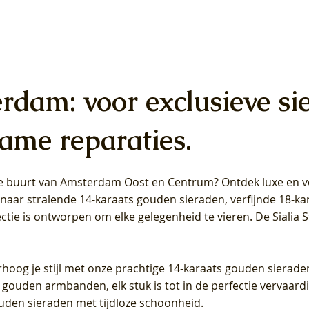
erdam: voor exclusieve si
ame reparaties.
 de buurt van Amsterdam
Oost
en
Centrum
? Ontdek luxe en ve
ab Diamonds Oorhangers
b Diamonds Ring LG1042Y –
b Diamonds Ring LG1044Y –
Blush Lab Diamonds Ring LG
Blush Lab Diamonds Oorkn
Blush Lab Diamonds Oorkn
t naar stralende 14-karaats gouden sieraden, verfijnde 18-k
S - Geelgoud (14k) met Lab
 (14k) met Lab grown
 (14k) met Lab grown
Geelgoud (14k) met Lab gro
LG7027Y - Geelgoud (14k) m
LG7026Y - Geelgoud (14k) m
ectie is ontworpen om elke gelegenheid te vieren.
De Sialia 
iamant
Diamant
grown Diamant
grown Diamant
Prijs
Prijs
Prijs
0
€ 649,00
€ 649,00
€ 549,00
rhoog je stijl met onze prachtige 14-karaats gouden sierade
 gouden armbanden, elk stuk is tot in de perfectie vervaard
ouden sieraden met tijdloze schoonheid.