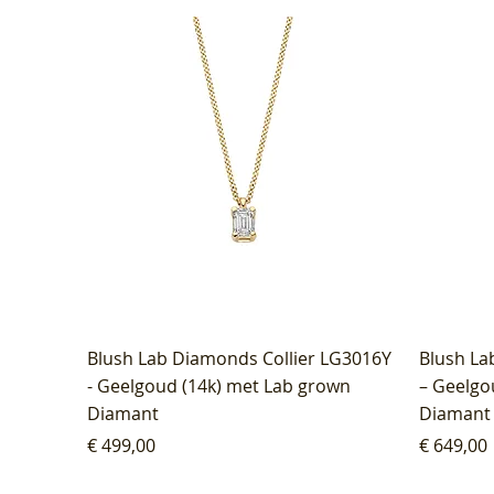
Blush Lab Diamonds Collier LG3016Y
Blush La
- Geelgoud (14k) met Lab grown
– Geelgo
Diamant
Diamant
Prijs
Prijs
€ 499,00
€ 649,00