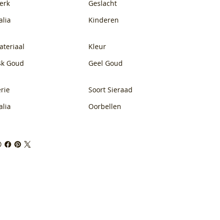
erk
Geslacht
alia
Kinderen
ateriaal
Kleur
4k Goud
Geel Goud
rie
Soort Sieraad
alia
Oorbellen