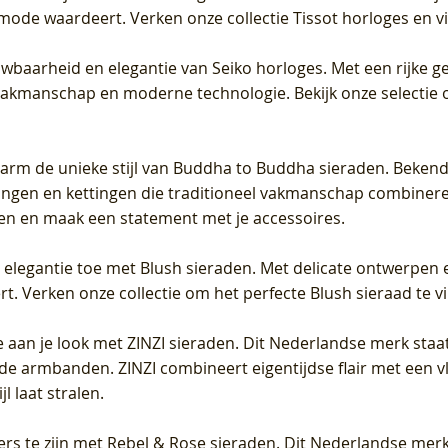
 mode waardeert. Verken onze collectie Tissot horloges en vin
uwbaarheid en elegantie van Seiko horloges. Met een rijke ge
vakmanschap en moderne technologie. Bekijk onze selectie 
arm de unieke stijl van Buddha to Buddha sieraden. Bekend
gen en kettingen die traditioneel vakmanschap combineren 
en en maak een statement met je accessoires.
e elegantie toe met Blush sieraden. Met delicate ontwerpen 
 Verken onze collectie om het perfecte Blush sieraad te vind
 aan je look met ZINZI sieraden. Dit Nederlandse merk staat
de armbanden. ZINZI combineert eigentijdse flair met een vl
l laat stralen.
ers te zijn met Rebel & Rose sieraden. Dit Nederlandse merk 