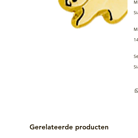
M
Si
M
1
Se
Si
Gerelateerde producten