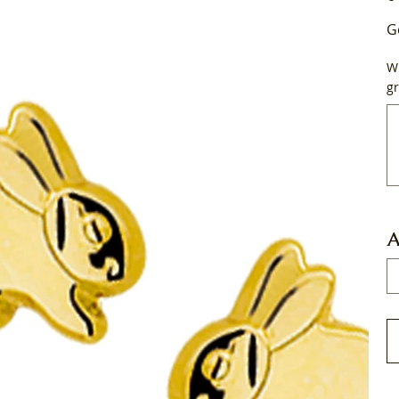
G
Wi
gr
Tot
50
tek
A