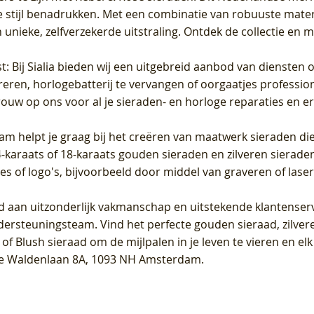
 stijl benadrukken. Met een combinatie van robuuste materia
unieke, zelfverzekerde uitstraling. Ontdek de collectie en m
st
: Bij Sialia bieden wij een uitgebreid aanbod van diensten 
areren, horlogebatterij te vervangen of oorgaatjes professi
rouw op ons voor al je sieraden- en horloge reparaties en e
am helpt je graag bij het creëren van maatwerk sieraden die
raats of 18-karaats gouden sieraden en zilveren sieraden, 
es of logo's, bijvoorbeeld door middel van
graveren
of laser
jd aan uitzonderlijk vakmanschap en uitstekende
klantenser
dersteuningsteam. Vind het perfecte gouden sieraad, zilvere
f Blush sieraad om de mijlpalen in je leven te vieren en el
, te Waldenlaan 8A, 1093 NH Amsterdam.