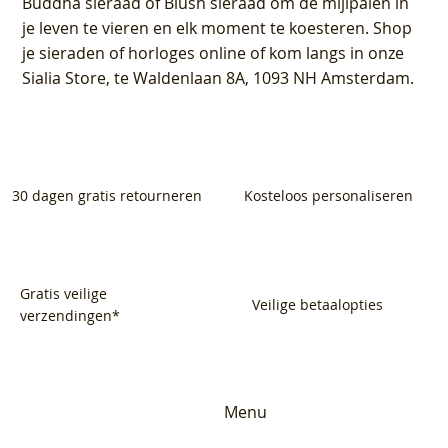
Buddha sieraad of Blush sieraad om de mijlpalen in
je leven te vieren en elk moment te koesteren. Shop
je sieraden of horloges online of kom langs in onze
Sialia Store, te Waldenlaan 8A, 1093 NH Amsterdam.
30 dagen gratis retourneren
Kosteloos personaliseren
Gratis veilige
Veilige betaalopties
verzendingen*
Menu