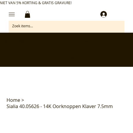
NIET VAN 5% KORTING & GRATIS GRAVURE!
Inloggen
✅ Gratis retourneren binnen 30 dagen
✅ Personaliseer je aankoop gratis
✅ Voor 17:00 besteld = morgen in huis*
✅ Klanten beoordelen ons met 4,7/5
Home
>
Sialia 40.05626 - 14K Oorknoppen Klaver 7.5mm