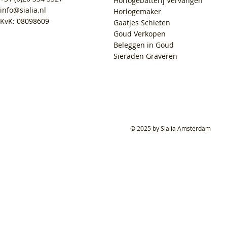
Horlogebatterij Vervangen
info@sialia.nl
Horlogemaker
KvK: 08098609
Gaatjes Schieten
Goud Verkopen
Beleggen in Goud
Sieraden Graveren
© 2025 by Sialia Amsterdam