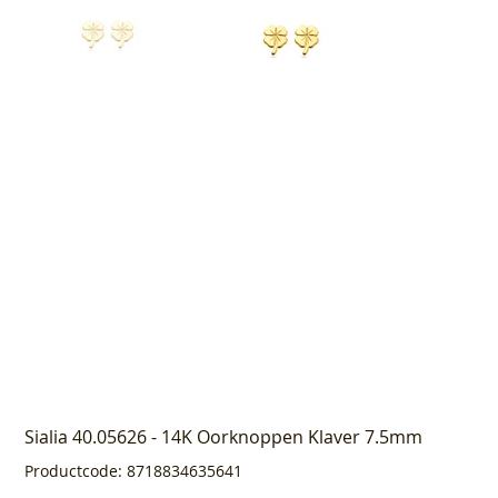
Sialia 40.05626 - 14K Oorknoppen Klaver 7.5mm
Productcode
Productcode:
8718834635641
8718834635641