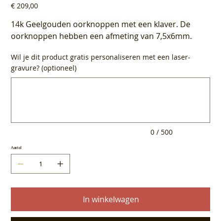
Prijs
€ 209,00
14k Geelgouden oorknoppen met een klaver. De
oorknoppen hebben een afmeting van 7,5x6mm.
Wil je dit product gratis personaliseren met een laser-
gravure? (optioneel)
Tot
500
tekens.
0 / 500
Aantal
In winkelwagen