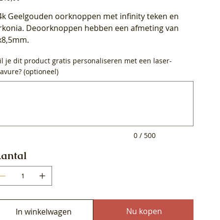
4k Geelgouden oorknoppen met infinity teken en
irkonia. Deoorknoppen hebben een afmeting van
x8,5mm.
l je dit product gratis personaliseren met een laser-
avure? (optioneel)
0
ens.
0 / 500
antal
Nu kopen
In winkelwagen