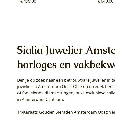
Prijs
Prijs
€ 499,00
€ 649,00
Sialia Juwelier Amst
horloges en vakbekw
Ben je op zoek naar een betrouwbare juwelier in
Blush Lab Diamonds Oorhangers
Blush Lab Diamonds Collier LG3019Y
Blush Lab Diamonds Ring LG1031Y -
Blush L
Blush La
Blush La
juwelier in Amsterdam Oost
. Of je nu op zoek ben
LG9006Y/S - Geelgoud (14k) met Lab
– Geelgoud (14k) met Lab grown
Geelgoud (14k) met Lab grown
LG9007Y/
Geelgoud
Geelgoud
of fonkelende diamantringen, onze exclusieve coll
grown Diamant
Diamant
Diamant
grown D
Diamant
Diamant
in Amsterdam Centrum
.
Prijs
Prijs
Prijs
Prijs
Prijs
Prijs
€ 349,00
€ 599,00
€ 849,00
€ 449,00
€ 899,00
€ 1.049,0
14-Karaats Gouden Sieraden Amsterdam Oost
: Ve