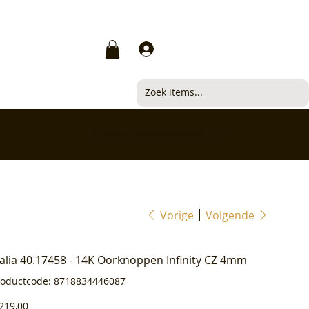
Inloggen
✅ Klanten beoordelen ons met 4,7/5
Vorige
Volgende
ialia 40.17458 - 14K Oorknoppen Infinity CZ 4mm
Productcode
roductcode:
8718834446087
8718834446087
js
219,00