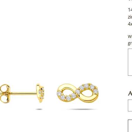
1
z
4
Wi
gr
Tot
50
tek
A