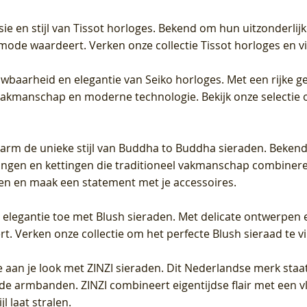
sie en stijl van Tissot horloges. Bekend om hun uitzonderli
 mode waardeert. Verken onze collectie Tissot horloges en vin
uwbaarheid en elegantie van Seiko horloges. Met een rijke ge
vakmanschap en moderne technologie. Bekijk onze selectie 
arm de unieke stijl van Buddha to Buddha sieraden. Bekend
gen en kettingen die traditioneel vakmanschap combineren 
en en maak een statement met je accessoires.
e elegantie toe met Blush sieraden. Met delicate ontwerpen 
 Verken onze collectie om het perfecte Blush sieraad te vind
 aan je look met ZINZI sieraden. Dit Nederlandse merk staat
de armbanden. ZINZI combineert eigentijdse flair met een vl
l laat stralen.