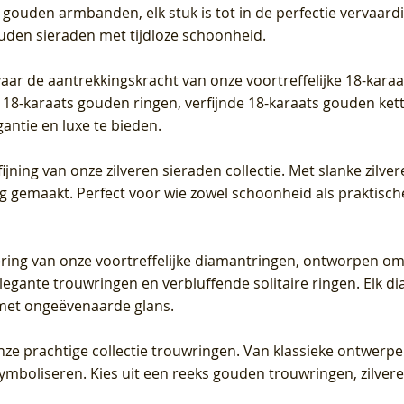
 gouden armbanden, elk stuk is tot in de perfectie vervaard
ouden sieraden met tijdloze schoonheid.
vaar de aantrekkingskracht van onze voortreffelijke 18-kar
te 18-karaats gouden ringen, verfijnde 18-karaats gouden k
gantie en luxe te bieden.
ijning van onze zilveren sieraden collectie. Met slanke zilvere
org gemaakt. Perfect voor wie zowel schoonheid als praktisc
tering van onze voortreffelijke diamantringen, ontworpen om
legante trouwringen en verbluffende solitaire ringen. Elk dia
met ongeëvenaarde glans.
 onze prachtige collectie trouwringen. Van klassieke ontwerp
 symboliseren. Kies uit een reeks gouden trouwringen, zilv