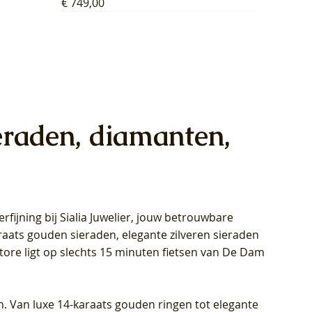
Prijs
€ 749,00
eraden, diamanten,
rfijning bij Sialia Juwelier,
jouw betrouwbare
1028Y -
oppen
oppen
Blush Lab Diamonds Collier LG3014Y
Blush Lab Diamonds Ring LG1029Y -
Blush Lab Diamonds Oorknoppen
araats gouden sieraden, elegante zilveren sieraden
wn
et Lab
et Lab
- Geelgoud (14k) met Lab grown
Geelgoud (14k) met Lab grown
LG7033Y – Geelgoud (14k) met Lab
Store ligt op slechts 15 minuten fietsen van De Dam
Diamant
Diamant
grown Diamant
Prijs
Prijs
Prijs
€ 449,00
€ 699,00
€ 799,00
n. Van luxe 14-karaats gouden ringen tot elegante