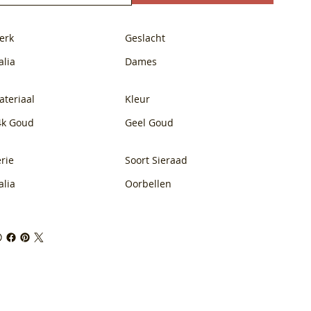
erk
Geslacht
alia
Dames
ateriaal
Kleur
4k Goud
Geel Goud
rie
Soort Sieraad
alia
Oorbellen