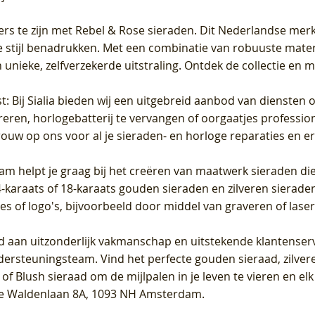
ers te zijn met Rebel & Rose sieraden. Dit Nederlandse merk 
 stijl benadrukken. Met een combinatie van robuuste materia
unieke, zelfverzekerde uitstraling. Ontdek de collectie en m
st
: Bij Sialia bieden wij een uitgebreid aanbod van diensten 
areren, horlogebatterij te vervangen of oorgaatjes professi
rouw op ons voor al je sieraden- en horloge reparaties en e
am helpt je graag bij het creëren van maatwerk sieraden die
raats of 18-karaats gouden sieraden en zilveren sieraden, 
es of logo's, bijvoorbeeld door middel van
graveren
of laser
jd aan uitzonderlijk vakmanschap en uitstekende
klantenser
dersteuningsteam. Vind het perfecte gouden sieraad, zilvere
f Blush sieraad om de mijlpalen in je leven te vieren en el
, te Waldenlaan 8A, 1093 NH Amsterdam.