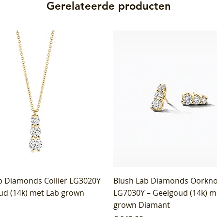
Gerelateerde producten
b Diamonds Collier LG3020Y
Blush Lab Diamonds Oorkn
ud (14k) met Lab grown
LG7030Y – Geelgoud (14k) m
grown Diamant