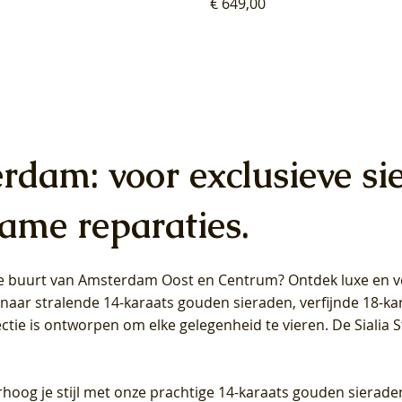
Prijs
€ 649,00
erdam: voor exclusieve si
ame reparaties.
 de buurt van Amsterdam
Oost
en
Centrum
? Ontdek luxe en ve
ab Diamonds Oorhangers
b Diamonds Ring LG1042Y –
b Diamonds Ring LG1044Y –
Blush Lab Diamonds Ring LG
Blush Lab Diamonds Oorkn
Blush Lab Diamonds Oorkn
t naar stralende 14-karaats gouden sieraden, verfijnde 18-k
S - Geelgoud (14k) met Lab
 (14k) met Lab grown
 (14k) met Lab grown
Geelgoud (14k) met Lab gro
LG7027Y - Geelgoud (14k) m
LG7026Y - Geelgoud (14k) m
ectie is ontworpen om elke gelegenheid te vieren.
De Sialia 
iamant
Diamant
grown Diamant
grown Diamant
Prijs
Prijs
Prijs
0
€ 649,00
€ 649,00
€ 549,00
rhoog je stijl met onze prachtige 14-karaats gouden sierade