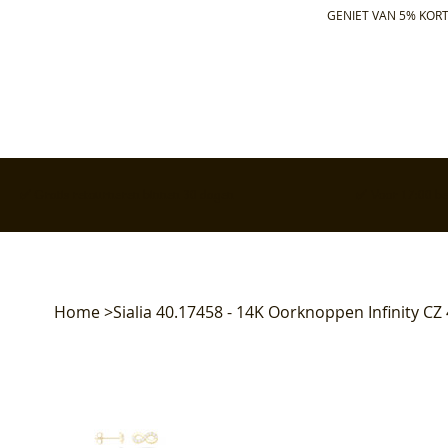
GENIET VAN 5% KORT
✅ Gratis retourneren binnen 30 dagen
✅ Voor 17:00 bes
Home
>
Sialia 40.17458 - 14K Oorknoppen Infinity C