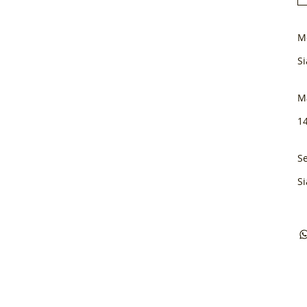
M
Si
M
1
Se
Si