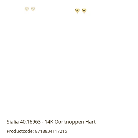
Sialia 40.16963 - 14K Oorknoppen Hart
Productcode
Productcode:
8718834117215
8718834117215