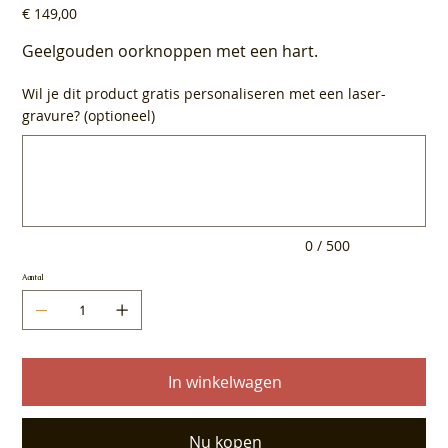
Prijs
€ 149,00
Geelgouden oorknoppen met een hart.
Wil je dit product gratis personaliseren met een laser-
gravure? (optioneel)
Tot
500
tekens.
0 / 500
Aantal
In winkelwagen
Nu kopen