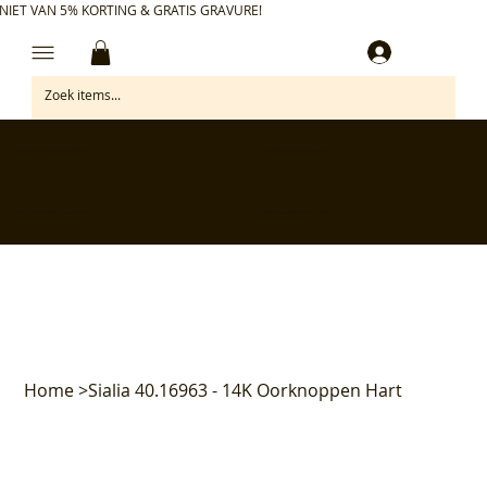
NIET VAN 5% KORTING & GRATIS GRAVURE!
Inloggen
✅ Gratis retourneren binnen 30 dagen
✅ Personaliseer je aankoop gratis
✅ Voor 17:00 besteld = morgen in huis*
✅ Klanten beoordelen ons met 4,7/5
Home
>
Sialia 40.16963 - 14K Oorknoppen Hart