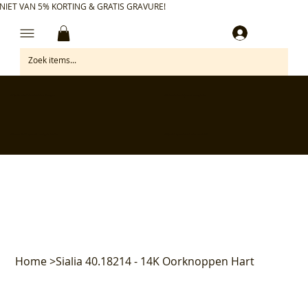
NIET VAN 5% KORTING & GRATIS GRAVURE!
Inloggen
✅ Gratis retourneren binnen 30 dagen
✅ Personaliseer je aankoop gratis
✅ Voor 17:00 besteld = morgen in huis*
✅ Klanten beoordelen ons met 4,7/5
Home
>
Sialia 40.18214 - 14K Oorknoppen Hart