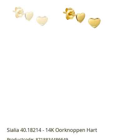
Sialia 40.18214 - 14K Oorknoppen Hart
Productcode
Productcode:
8718834486649