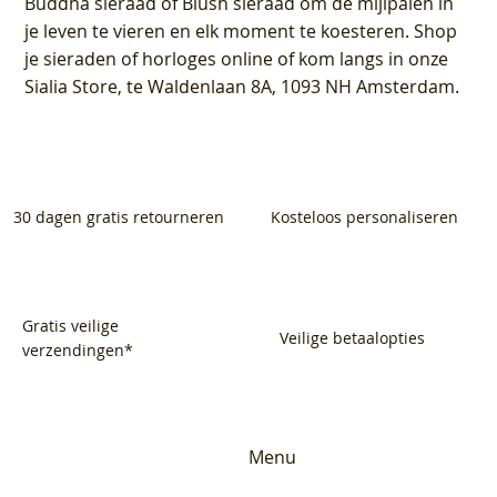
Buddha sieraad of Blush sieraad om de mijlpalen in
je leven te vieren en elk moment te koesteren. Shop
je sieraden of horloges online of kom langs in onze
Sialia Store, te Waldenlaan 8A, 1093 NH Amsterdam.
30 dagen gratis retourneren
Kosteloos personaliseren
Gratis veilige
Veilige betaalopties
verzendingen*
Menu