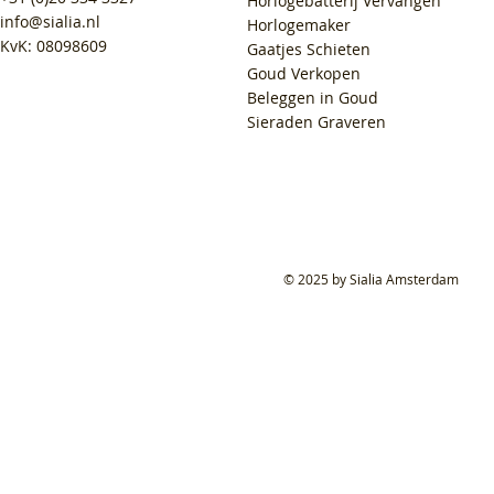
Horlogebatterij Vervangen
info@sialia.nl
Horlogemaker
KvK: 08098609
Gaatjes Schieten
Goud Verkopen
Beleggen in Goud
Sieraden Graveren
© 2025 by Sialia Amsterdam