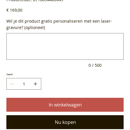
8718834486649
Prijs
€ 169,00
Wil je dit product gratis personaliseren met een laser-
gravure? (optioneel)
Tot
500
tekens.
0 / 500
Aantal
In winkelwagen
Nu kopen