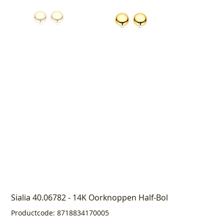
Sialia 40.06782 - 14K Oorknoppen Half-Bol
Productcode
Productcode:
8718834170005
8718834170005