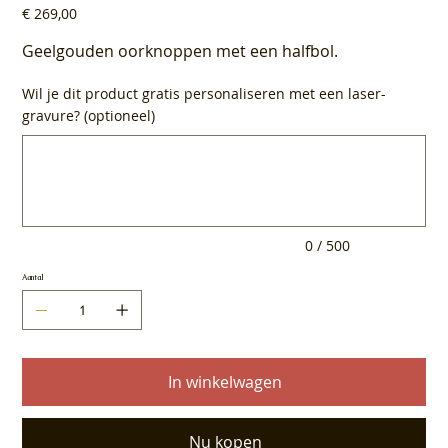
Prijs
€ 269,00
Geelgouden oorknoppen met een halfbol.
Wil je dit product gratis personaliseren met een laser-
gravure? (optioneel)
Tot
500
tekens.
0 / 500
Aantal
In winkelwagen
Nu kopen