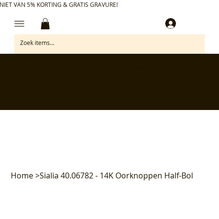
NIET VAN 5% KORTING & GRATIS GRAVURE!
Inloggen
✅ Gratis retourneren binnen 30 dagen
✅ Personaliseer je aankoop gratis
✅ Voor 17:00 besteld = morgen in huis*
✅ Klanten beoordelen ons met 4,7/5
Home
>
Sialia 40.06782 - 14K Oorknoppen Half-Bol