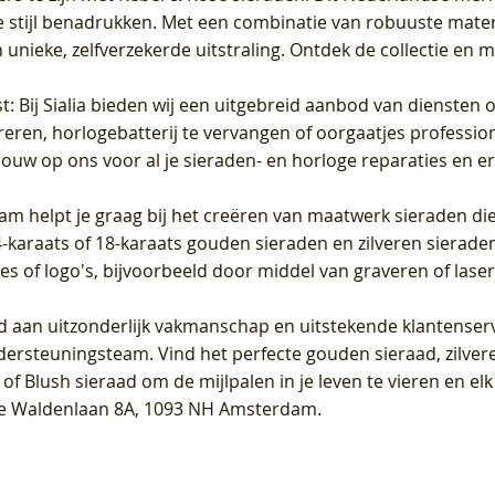
 stijl benadrukken. Met een combinatie van robuuste materia
unieke, zelfverzekerde uitstraling. Ontdek de collectie en m
st
: Bij Sialia bieden wij een uitgebreid aanbod van diensten 
areren, horlogebatterij te vervangen of oorgaatjes professi
rouw op ons voor al je sieraden- en horloge reparaties en e
am helpt je graag bij het creëren van maatwerk sieraden die
raats of 18-karaats gouden sieraden en zilveren sieraden, 
es of logo's, bijvoorbeeld door middel van
graveren
of laser
jd aan uitzonderlijk vakmanschap en uitstekende
klantenser
dersteuningsteam. Vind het perfecte gouden sieraad, zilvere
f Blush sieraad om de mijlpalen in je leven te vieren en el
, te Waldenlaan 8A, 1093 NH Amsterdam.