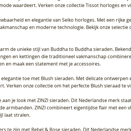
 mode waardeert. Verken onze collectie Tissot horloges en vin
uwbaarheid en elegantie van Seiko horloges. Met een rijke ge
vakmanschap en moderne technologie. Bekijk onze selectie 
arm de unieke stijl van Buddha to Buddha sieraden. Bekend
gen en kettingen die traditioneel vakmanschap combineren 
en en maak een statement met je accessoires.
e elegantie toe met Blush sieraden. Met delicate ontwerpen 
 Verken onze collectie om het perfecte Blush sieraad te vind
 aan je look met ZINZI sieraden. Dit Nederlandse merk staat
de armbanden. ZINZI combineert eigentijdse flair met een vl
l laat stralen.
ers te zijn met Rebel & Rose sieraden. Dit Nederlandse merk 