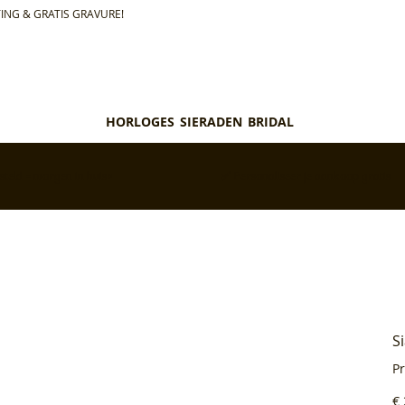
ING & GRATIS GRAVURE!
HORLOGES
SIERADEN
BRIDAL
teld = morgen in huis*
✅ Personaliseer je aankoop gratis
S
P
Pri
€ 