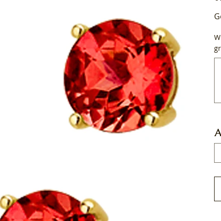
G
Wi
gr
Tot
50
tek
A