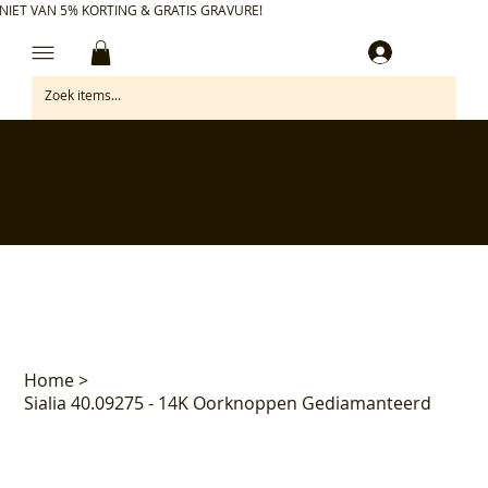
NIET VAN 5% KORTING & GRATIS GRAVURE!
Inloggen
✅ Gratis retourneren binnen 30 dagen
✅ Personaliseer je aankoop gratis
✅ Voor 17:00 besteld = morgen in huis*
✅ Klanten beoordelen ons met 4,7/5
Home
>
Sialia 40.09275 - 14K Oorknoppen Gediamanteerd