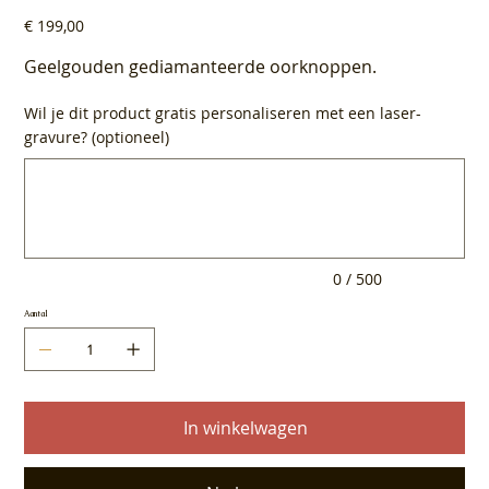
Prijs
€ 199,00
Geelgouden gediamanteerde oorknoppen.
Wil je dit product gratis personaliseren met een laser-
gravure? (optioneel)
Tot
500
tekens.
0 / 500
Aantal
In winkelwagen