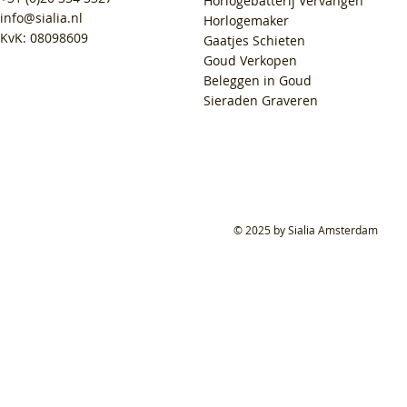
Horlogebatterij Vervangen
info@sialia.nl
Horlogemaker
KvK: 08098609
Gaatjes Schieten
Goud Verkopen
Beleggen in Goud
Sieraden Graveren
© 2025 by Sialia Amsterdam