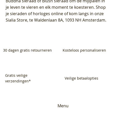
Buddha sieraad of Blush sieraad om de mijlpalen in
je leven te vieren en elk moment te koesteren. Shop
je sieraden of horloges online of kom langs in onze
Sialia Store, te Waldenlaan 8A, 1093 NH Amsterdam.
30 dagen gratis retourneren
Kosteloos personaliseren
Gratis veilige
Veilige betaalopties
verzendingen*
Menu