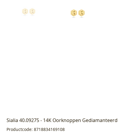
Sialia 40.09275 - 14K Oorknoppen Gediamanteerd
Productcode
Productcode:
8718834169108
8718834169108