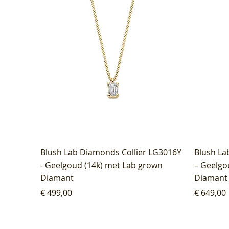
Blush Lab Diamonds Collier LG3016Y
Blush La
- Geelgoud (14k) met Lab grown
– Geelgo
Diamant
Diamant
Prijs
Prijs
€ 499,00
€ 649,00