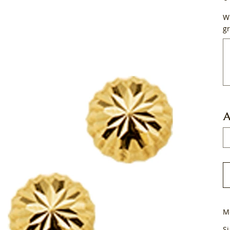
Wi
gr
Tot
50
tek
A
M
Si