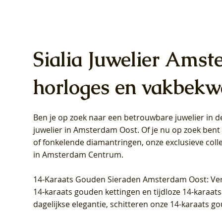
Sialia Juwelier Amst
horloges en vakbekw
Ben je op zoek naar een betrouwbare juwelier in
Blush Lab Diamonds Oorhangers
Blush Lab Diamonds Collier LG3019Y
Blush Lab Diamonds Ring LG1031Y -
Blush L
Blush La
Blush La
juwelier in Amsterdam Oost
. Of je nu op zoek ben
LG9006Y/S - Geelgoud (14k) met Lab
– Geelgoud (14k) met Lab grown
Geelgoud (14k) met Lab grown
LG9007Y/
Geelgoud
Geelgoud
of fonkelende diamantringen, onze exclusieve coll
grown Diamant
Diamant
Diamant
grown D
Diamant
Diamant
in Amsterdam Centrum
.
Prijs
Prijs
Prijs
Prijs
Prijs
Prijs
€ 349,00
€ 599,00
€ 849,00
€ 449,00
€ 899,00
€ 1.049,0
14-Karaats Gouden Sieraden Amsterdam Oost
: Ve
14-karaats gouden kettingen en tijdloze 14-karaats
dagelijkse elegantie, schitteren onze 14-karaats g