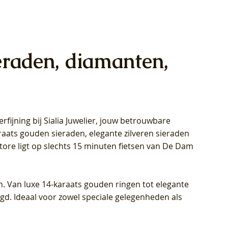
eraden, diamanten,
rfijning bij Sialia Juwelier,
jouw betrouwbare
1028Y -
oppen
oppen
Blush Lab Diamonds Collier LG3014Y
Blush Lab Diamonds Ring LG1029Y -
Blush Lab Diamonds Oorknoppen
araats gouden sieraden, elegante zilveren sieraden
wn
et Lab
et Lab
- Geelgoud (14k) met Lab grown
Geelgoud (14k) met Lab grown
LG7033Y – Geelgoud (14k) met Lab
Store ligt op slechts 15 minuten fietsen van De Dam
Diamant
Diamant
grown Diamant
Prijs
Prijs
Prijs
€ 449,00
€ 699,00
€ 799,00
n. Van luxe 14-karaats gouden ringen tot elegante
igd. Ideaal voor zowel speciale gelegenheden als