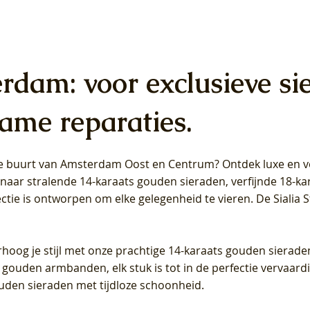
erdam: voor exclusieve si
ame reparaties.
 de buurt van Amsterdam
Oost
en
Centrum
? Ontdek luxe en ve
ab Diamonds Oorhangers
b Diamonds Ring LG1042Y –
b Diamonds Ring LG1044Y –
Blush Lab Diamonds Ring LG
Blush Lab Diamonds Oorkn
Blush Lab Diamonds Oorkn
t naar stralende 14-karaats gouden sieraden, verfijnde 18-k
S - Geelgoud (14k) met Lab
 (14k) met Lab grown
 (14k) met Lab grown
Geelgoud (14k) met Lab gro
LG7027Y - Geelgoud (14k) m
LG7026Y - Geelgoud (14k) m
ectie is ontworpen om elke gelegenheid te vieren.
De Sialia 
iamant
Diamant
grown Diamant
grown Diamant
Prijs
Prijs
Prijs
0
€ 649,00
€ 649,00
€ 549,00
rhoog je stijl met onze prachtige 14-karaats gouden sierade
 gouden armbanden, elk stuk is tot in de perfectie vervaard
ouden sieraden met tijdloze schoonheid.