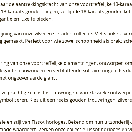
vaar de aantrekkingskracht van onze voortreffelijke 18-kar
te 18-karaats gouden ringen, verfijnde 18-karaats gouden k
gantie en luxe te bieden.
ijning van onze zilveren sieraden collectie. Met slanke zilvere
org gemaakt. Perfect voor wie zowel schoonheid als praktisc
tering van onze voortreffelijke diamantringen, ontworpen om
legante trouwringen en verbluffende solitaire ringen. Elk dia
met ongeëvenaarde glans.
 onze prachtige collectie trouwringen. Van klassieke ontwerp
 symboliseren. Kies uit een reeks gouden trouwringen, zilv
sie en stijl van Tissot horloges. Bekend om hun uitzonderli
 mode waardeert. Verken onze collectie Tissot horloges en vin