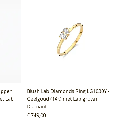
oppen
Blush Lab Diamonds Ring LG1030Y -
et Lab
Geelgoud (14k) met Lab grown
Diamant
Prijs
€ 749,00