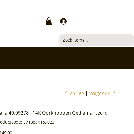
Inloggen
✅ Klanten beoordelen ons met 4,7/5
Vorige
Volgende
ialia 40.09278 - 14K Oorknoppen Gediamanteerd
Productcode
roductcode:
8718834169023
8718834169023
js
149,00