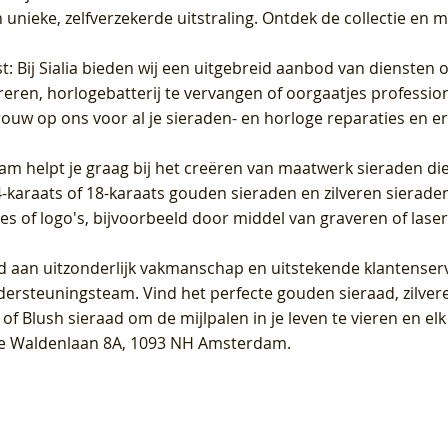
unieke, zelfverzekerde uitstraling. Ontdek de collectie en m
st
: Bij Sialia bieden wij een uitgebreid aanbod van diensten 
areren, horlogebatterij te vervangen of oorgaatjes professi
rouw op ons voor al je sieraden- en horloge reparaties en e
am helpt je graag bij het creëren van maatwerk sieraden die
raats of 18-karaats gouden sieraden en zilveren sieraden, 
es of logo's, bijvoorbeeld door middel van
graveren
of laser
jd aan uitzonderlijk vakmanschap en uitstekende
klantenser
dersteuningsteam. Vind het perfecte gouden sieraad, zilvere
f Blush sieraad om de mijlpalen in je leven te vieren en el
, te Waldenlaan 8A, 1093 NH Amsterdam.