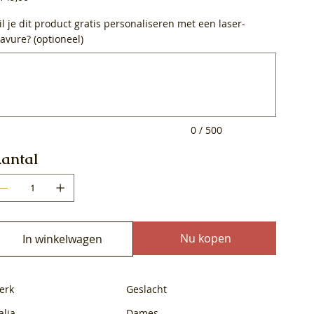
l je dit product gratis personaliseren met een laser-
avure? (optioneel)
0
ens.
0 / 500
antal
Nu kopen
In winkelwagen
erk
Geslacht
alia
Dames