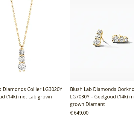
b Diamonds Collier LG3020Y
Blush Lab Diamonds Oorkn
ud (14k) met Lab grown
LG7030Y – Geelgoud (14k) m
grown Diamant
Prijs
€ 649,00