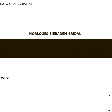
ING & GRATIS GRAVURE!
HORLOGES
SIERADEN
BRIDAL
teld = morgen in huis*
✅ Personaliseer je aankoop gratis
teerd
S
P
Pri
€ 