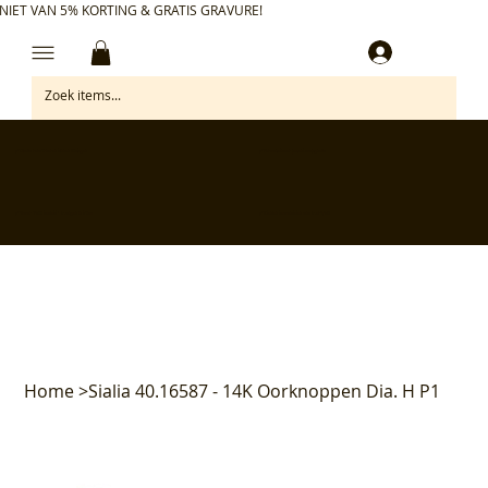
NIET VAN 5% KORTING & GRATIS GRAVURE!
Inloggen
✅ Gratis retourneren binnen 30 dagen
✅ Personaliseer je aankoop gratis
✅ Voor 17:00 besteld = morgen in huis*
✅ Klanten beoordelen ons met 4,7/5
Home
>
Sialia 40.16587 - 14K Oorknoppen Dia. H P1