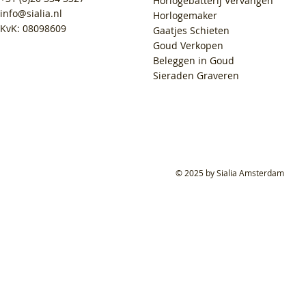
Horlogebatterij Vervangen
info@sialia.nl
Horlogemaker
KvK: 08098609
Gaatjes Schieten
Goud Verkopen
Beleggen in Goud
Sieraden Graveren
© 2025 by Sialia Amsterdam