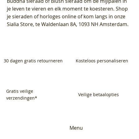
Buddha sieraad of Blush sieraad om de mijlpalen in
je leven te vieren en elk moment te koesteren. Shop
je sieraden of horloges online of kom langs in onze
Sialia Store, te Waldenlaan 8A, 1093 NH Amsterdam.
30 dagen gratis retourneren
Kosteloos personaliseren
Gratis veilige
Veilige betaalopties
verzendingen*
Menu