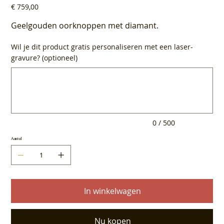
Prijs
€ 759,00
Geelgouden oorknoppen met diamant.
Wil je dit product gratis personaliseren met een laser-
gravure? (optioneel)
Tot
500
tekens.
0 / 500
Aantal
In winkelwagen
Nu kopen