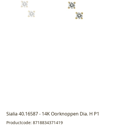
Sialia 40.16587 - 14K Oorknoppen Dia. H P1
Productcode
Productcode:
8718834371419
8718834371419