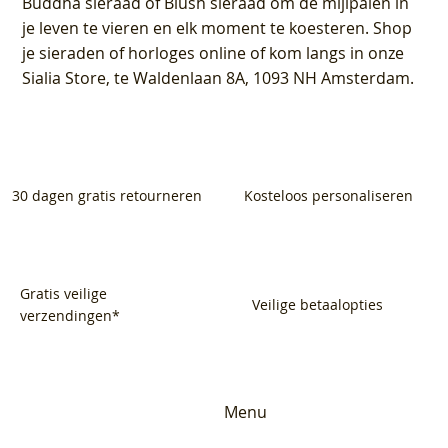
Buddha sieraad of Blush sieraad om de mijlpalen in
je leven te vieren en elk moment te koesteren. Shop
je sieraden of horloges online of kom langs in onze
Sialia Store, te Waldenlaan 8A, 1093 NH Amsterdam.
30 dagen gratis retourneren
Kosteloos personaliseren
Gratis veilige
Veilige betaalopties
verzendingen*
Menu