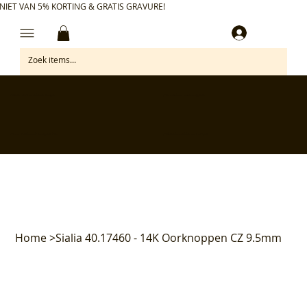
NIET VAN 5% KORTING & GRATIS GRAVURE!
Inloggen
✅ Gratis retourneren binnen 30 dagen
✅ Personaliseer je aankoop gratis
✅ Voor 17:00 besteld = morgen in huis*
✅ Klanten beoordelen ons met 4,7/5
Home
>
Sialia 40.17460 - 14K Oorknoppen CZ 9.5mm