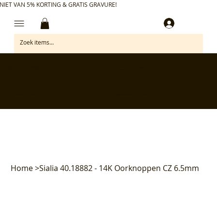
NIET VAN 5% KORTING & GRATIS GRAVURE!
Inloggen
✅ Gratis retourneren binnen 30 dagen
✅ Personaliseer je aankoop gratis
✅ Voor 17:00 besteld = morgen in huis*
✅ Klanten beoordelen ons met 4,7/5
Home
>
Sialia 40.18882 - 14K Oorknoppen CZ 6.5mm