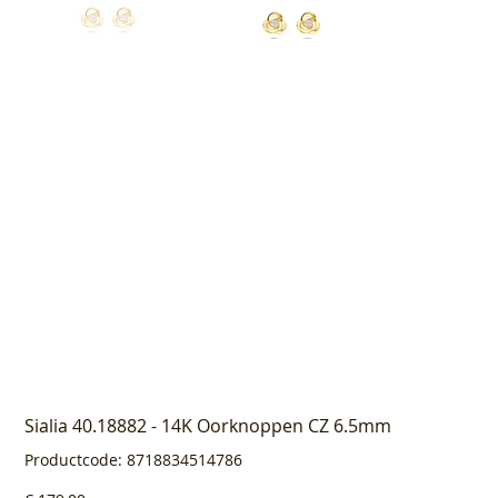
Sialia 40.18882 - 14K Oorknoppen CZ 6.5mm
Productcode
Productcode:
8718834514786
8718834514786
Prijs