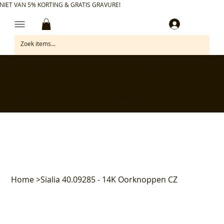
NIET VAN 5% KORTING & GRATIS GRAVURE!
Inloggen
✅ Gratis retourneren binnen 30 dagen
✅ Personaliseer je aankoop gratis
✅ Voor 17:00 besteld = morgen in huis*
✅ Klanten beoordelen ons met 4,7/5
Home
>
Sialia 40.09285 - 14K Oorknoppen CZ