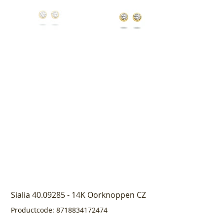
Sialia 40.09285 - 14K Oorknoppen CZ
Productcode
Productcode:
8718834172474
8718834172474