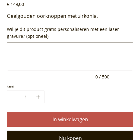
Prijs
€ 149,00
Geelgouden oorknoppen met zirkonia.
Wil je dit product gratis personaliseren met een laser-
gravure? (optioneel)
Tot
500
tekens.
0 / 500
Aantal
In winkelwagen
Nu kopen