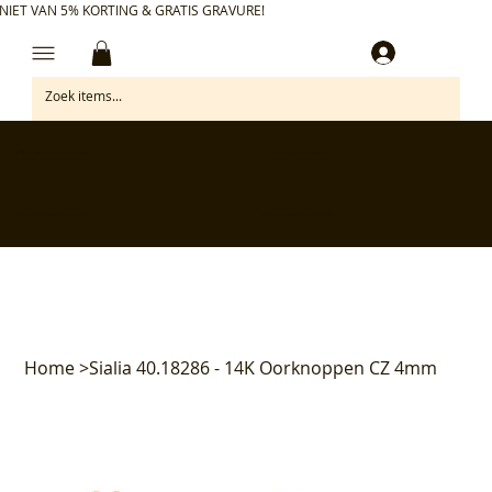
NIET VAN 5% KORTING & GRATIS GRAVURE!
Inloggen
✅ Gratis retourneren binnen 30 dagen
✅ Personaliseer je aankoop gratis
✅ Voor 17:00 besteld = morgen in huis*
✅ Klanten beoordelen ons met 4,7/5
Home
>
Sialia 40.18286 - 14K Oorknoppen CZ 4mm