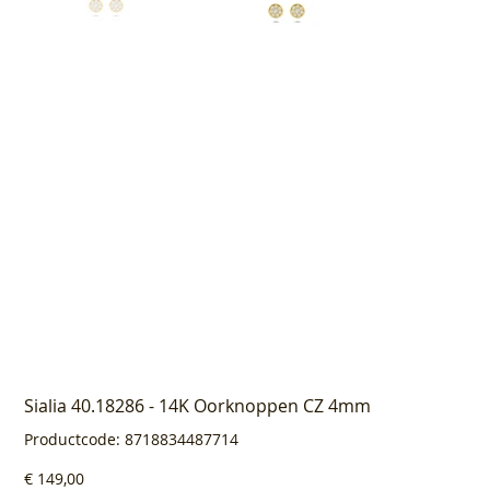
Sialia 40.18286 - 14K Oorknoppen CZ 4mm
Productcode
Productcode:
8718834487714
8718834487714
Prijs
€ 149,00