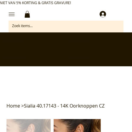
NIET VAN 5% KORTING & GRATIS GRAVURE!
Inloggen
✅ Gratis retourneren binnen 30 dagen
✅ Personaliseer je aankoop gratis
✅ Voor 17:00 besteld = morgen in huis*
✅ Klanten beoordelen ons met 4,7/5
Home
>
Sialia 40.17143 - 14K Oorknoppen CZ