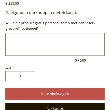
Prijs
€ 239,00
Geelgouden oorknoppen met zirkonia.
Wil je dit product gratis personaliseren met een laser-
gravure? (optioneel)
Tot
500
tekens.
0 / 500
Aantal
In winkelwagen
Nu kopen