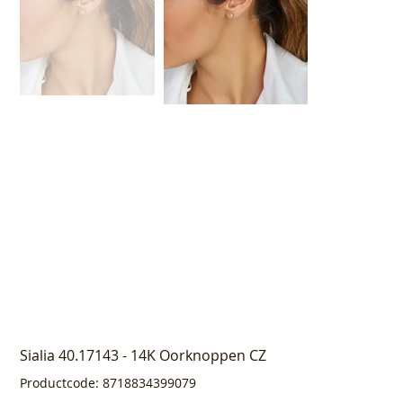
Sialia 40.17143 - 14K Oorknoppen CZ
Productcode
Productcode:
8718834399079
8718834399079