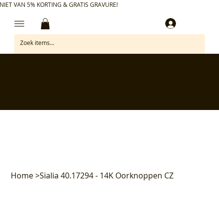
NIET VAN 5% KORTING & GRATIS GRAVURE!
Inloggen
✅ Gratis retourneren binnen 30 dagen
✅ Personaliseer je aankoop gratis
✅ Voor 17:00 besteld = morgen in huis*
✅ Klanten beoordelen ons met 4,7/5
Home
>
Sialia 40.17294 - 14K Oorknoppen CZ