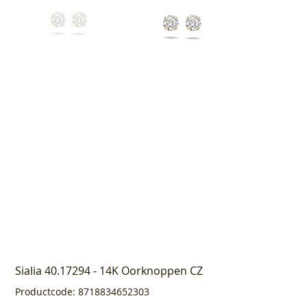
Sialia 40.17294 - 14K Oorknoppen CZ
Productcode
Productcode:
8718834652303
8718834652303