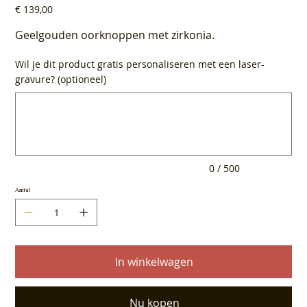
Prijs
€ 139,00
Geelgouden oorknoppen met zirkonia.
Wil je dit product gratis personaliseren met een laser-
gravure? (optioneel)
Tot
500
tekens.
0 / 500
Aantal
In winkelwagen
Nu kopen