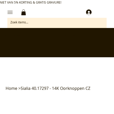
NIET VAN 5% KORTING & GRATIS GRAVURE!
Inloggen
✅ Gratis retourneren binnen 30 dagen
✅ Personaliseer je aankoop gratis
✅ Voor 17:00 besteld = morgen in huis*
✅ Klanten beoordelen ons met 4,7/5
Home
>
Sialia 40.17297 - 14K Oorknoppen CZ