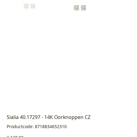
Sialia 40.17297 - 14K Oorknoppen CZ
Productcode
Productcode:
8718834652310
8718834652310
Prijs