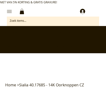
NIET VAN 5% KORTING & GRATIS GRAVURE!
Inloggen
✅ Gratis retourneren binnen 30 dagen
✅ Personaliseer je aankoop gratis
✅ Voor 17:00 besteld = morgen in huis*
✅ Klanten beoordelen ons met 4,7/5
Home
>
Sialia 40.17685 - 14K Oorknoppen CZ