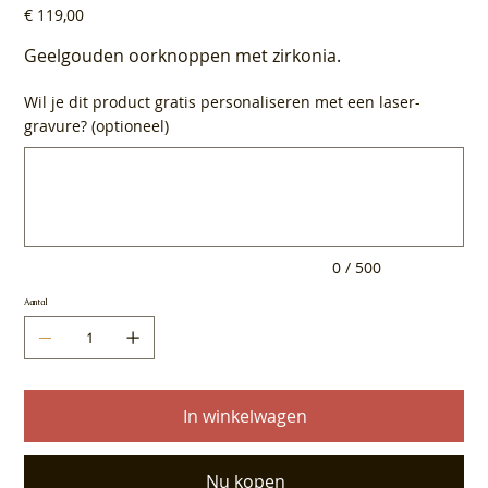
Prijs
€ 119,00
Geelgouden oorknoppen met zirkonia.
Wil je dit product gratis personaliseren met een laser-
gravure? (optioneel)
Tot
500
tekens.
0 / 500
Aantal
In winkelwagen
Nu kopen