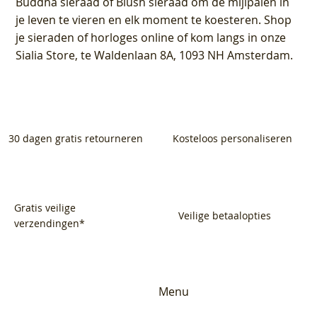
Buddha sieraad of Blush sieraad om de mijlpalen in
je leven te vieren en elk moment te koesteren. Shop
je sieraden of horloges online of kom langs in onze
Sialia Store, te Waldenlaan 8A, 1093 NH Amsterdam.
30 dagen gratis retourneren
Kosteloos personaliseren
Gratis veilige
Veilige betaalopties
verzendingen*
Menu