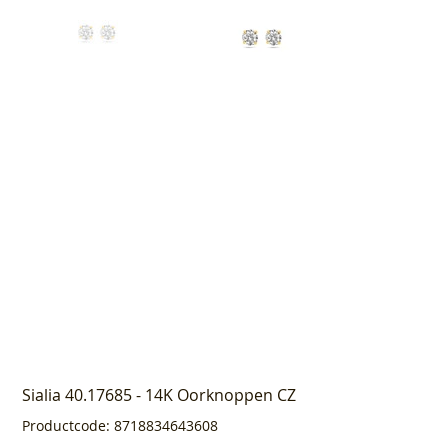
Sialia 40.17685 - 14K Oorknoppen CZ
Productcode
Productcode:
8718834643608
8718834643608