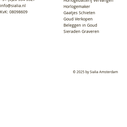
Horlogebatterij Vervangen
info@sialia.nl
Horlogemaker
KvK: 08098609
Gaatjes Schieten
Goud Verkopen
Beleggen in Goud
Sieraden Graveren
© 2025 by Sialia Amsterdam