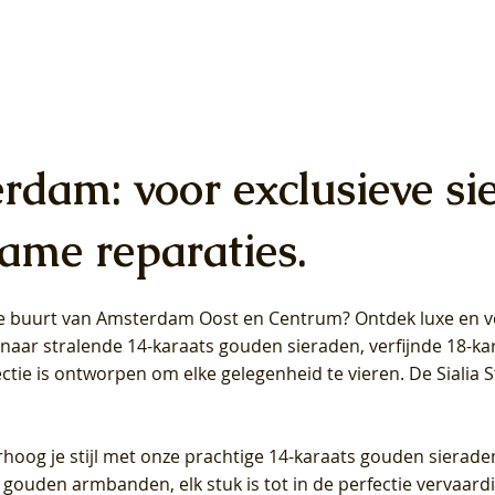
erdam: voor exclusieve si
ame reparaties.
 de buurt van Amsterdam
Oost
en
Centrum
? Ontdek luxe en ve
ab Diamonds Oorhangers
b Diamonds Ring LG1042Y –
b Diamonds Ring LG1044Y –
Blush Lab Diamonds Ring LG
Blush Lab Diamonds Oorkn
Blush Lab Diamonds Oorkn
t naar stralende 14-karaats gouden sieraden, verfijnde 18-k
S - Geelgoud (14k) met Lab
 (14k) met Lab grown
 (14k) met Lab grown
Geelgoud (14k) met Lab gro
LG7027Y - Geelgoud (14k) m
LG7026Y - Geelgoud (14k) m
ectie is ontworpen om elke gelegenheid te vieren.
De Sialia 
iamant
Diamant
grown Diamant
grown Diamant
Prijs
Prijs
Prijs
0
€ 649,00
€ 649,00
€ 549,00
rhoog je stijl met onze prachtige 14-karaats gouden sierade
 gouden armbanden, elk stuk is tot in de perfectie vervaard