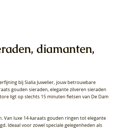
eraden, diamanten,
rfijning bij Sialia Juwelier,
jouw betrouwbare
1028Y -
oppen
oppen
Blush Lab Diamonds Collier LG3014Y
Blush Lab Diamonds Ring LG1029Y -
Blush Lab Diamonds Oorknoppen
araats gouden sieraden, elegante zilveren sieraden
wn
et Lab
et Lab
- Geelgoud (14k) met Lab grown
Geelgoud (14k) met Lab grown
LG7033Y – Geelgoud (14k) met Lab
Store ligt op slechts 15 minuten fietsen van De Dam
Diamant
Diamant
grown Diamant
Prijs
Prijs
Prijs
€ 449,00
€ 699,00
€ 799,00
n. Van luxe 14-karaats gouden ringen tot elegante
igd. Ideaal voor zowel speciale gelegenheden als