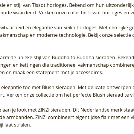
sie en stijl van Tissot horloges. Bekend om hun uitzonderli
 mode waardeert. Verken onze collectie Tissot horloges en vin
uwbaarheid en elegantie van Seiko horloges. Met een rijke ge
vakmanschap en moderne technologie. Bekijk onze selectie 
arm de unieke stijl van Buddha to Buddha sieraden. Bekend
gen en kettingen die traditioneel vakmanschap combineren 
en en maak een statement met je accessoires.
e elegantie toe met Blush sieraden. Met delicate ontwerpen 
 Verken onze collectie om het perfecte Blush sieraad te vind
 aan je look met ZINZI sieraden. Dit Nederlandse merk staat
de armbanden. ZINZI combineert eigentijdse flair met een vl
l laat stralen.