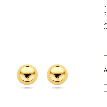
G
D
Wi
gr
Tot
50
tek
A