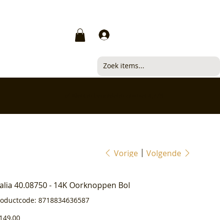
Inloggen
✅ Klanten beoordelen ons met 4,7/5
Vorige
Volgende
ialia 40.08750 - 14K Oorknoppen Bol
Productcode
roductcode:
8718834636587
8718834636587
js
149,00