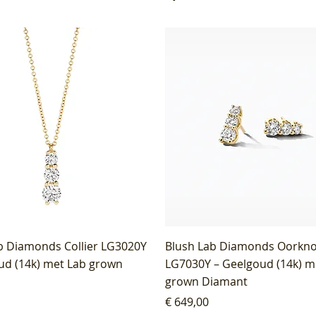
b Diamonds Collier LG3020Y
Blush Lab Diamonds Oorkn
ud (14k) met Lab grown
LG7030Y – Geelgoud (14k) m
grown Diamant
Prijs
€ 649,00