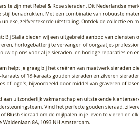
ers te zijn met Rebel & Rose sieraden. Dit Nederlandse merk 
 stijl benadrukken. Met een combinatie van robuuste materia
unieke, zelfverzekerde uitstraling. Ontdek de collectie en m
st
: Bij Sialia bieden wij een uitgebreid aanbod van diensten 
areren, horlogebatterij te vervangen of oorgaatjes professi
rouw op ons voor al je sieraden- en horloge reparaties en e
am helpt je graag bij het creëren van maatwerk sieraden die
raats of 18-karaats gouden sieraden en zilveren sieraden, 
es of logo's, bijvoorbeeld door middel van
graveren
of laser
jd aan uitzonderlijk vakmanschap en uitstekende
klantenser
dersteuningsteam. Vind het perfecte gouden sieraad, zilvere
f Blush sieraad om de mijlpalen in je leven te vieren en el
, te Waldenlaan 8A, 1093 NH Amsterdam.