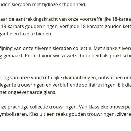
ouden sieraden met tijdloze schoonheid.
vaar de aantrekkingskracht van onze voortreffelijke 18-kar
te 18-karaats gouden ringen, verfijnde 18-karaats gouden k
gantie en luxe te bieden.
ijning van onze zilveren sieraden collectie. Met slanke zilvere
org gemaakt. Perfect voor wie zowel schoonheid als praktisc
tering van onze voortreffelijke diamantringen, ontworpen om
legante trouwringen en verbluffende solitaire ringen. Elk dia
met ongeëvenaarde glans.
 onze prachtige collectie trouwringen. Van klassieke ontwerp
 symboliseren. Kies uit een reeks gouden trouwringen, zilv