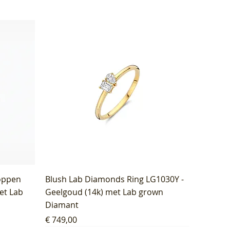
oppen
Blush Lab Diamonds Ring LG1030Y -
et Lab
Geelgoud (14k) met Lab grown
Diamant
Prijs
€ 749,00