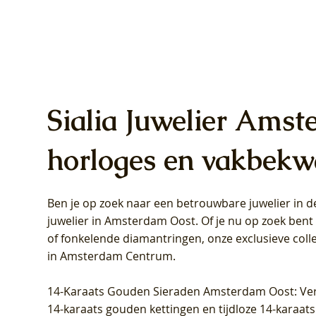
Sialia Juwelier Amst
horloges en vakbekw
Ben je op zoek naar een betrouwbare juwelier in
Blush Lab Diamonds Oorhangers
Blush Lab Diamonds Collier LG3019Y
Blush Lab Diamonds Ring LG1031Y -
Blush L
Blush La
Blush La
juwelier in Amsterdam Oost
. Of je nu op zoek ben
LG9006Y/S - Geelgoud (14k) met Lab
– Geelgoud (14k) met Lab grown
Geelgoud (14k) met Lab grown
LG9007Y/
Geelgoud
Geelgoud
of fonkelende diamantringen, onze exclusieve coll
grown Diamant
Diamant
Diamant
grown D
Diamant
Diamant
in Amsterdam Centrum
.
Prijs
Prijs
Prijs
Prijs
Prijs
Prijs
€ 349,00
€ 599,00
€ 849,00
€ 449,00
€ 899,00
€ 1.049,0
14-Karaats Gouden Sieraden Amsterdam Oost
: Ve
14-karaats gouden kettingen en tijdloze 14-karaats