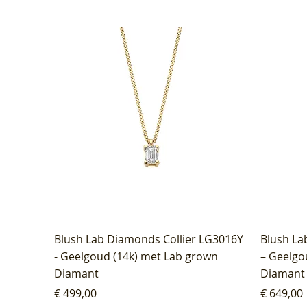
Blush Lab Diamonds Collier LG3016Y
Blush La
- Geelgoud (14k) met Lab grown
– Geelgo
Diamant
Diamant
Prijs
Prijs
€ 499,00
€ 649,00