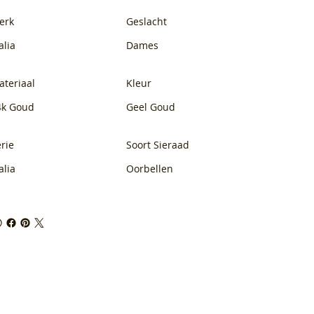
erk
Geslacht
alia
Dames
ateriaal
Kleur
4k Goud
Geel Goud
rie
Soort Sieraad
alia
Oorbellen