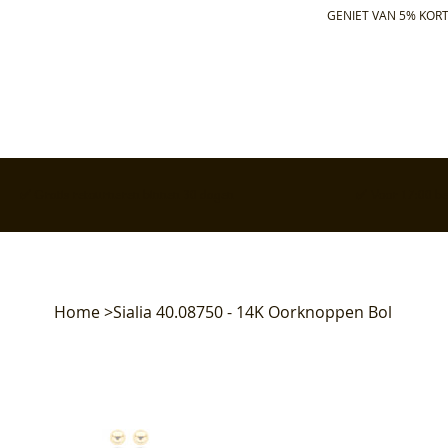
GENIET VAN 5% KORT
✅ Gratis retourneren binnen 30 dagen
✅ Voor 17:00 bes
Home
>
Sialia 40.08750 - 14K Oorknoppen Bol