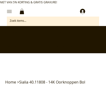
NIET VAN 5% KORTING & GRATIS GRAVURE!
Inloggen
✅ Gratis retourneren binnen 30 dagen
✅ Personaliseer je aankoop gratis
✅ Voor 17:00 besteld = morgen in huis*
✅ Klanten beoordelen ons met 4,7/5
Home
>
Sialia 40.11808 - 14K Oorknoppen Bol