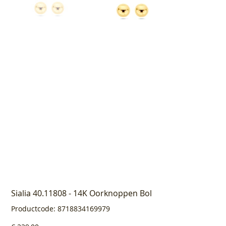
Sialia 40.11808 - 14K Oorknoppen Bol
Productcode
Productcode:
8718834169979
8718834169979
Prijs