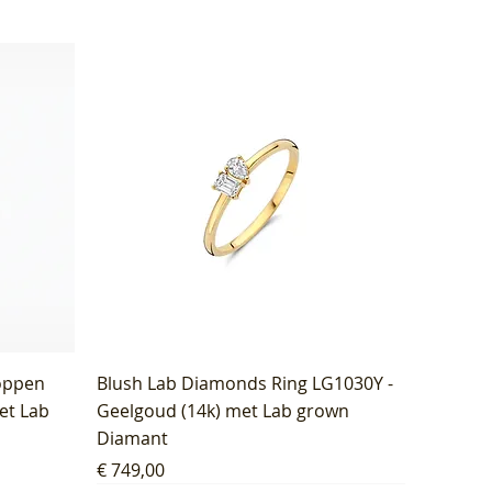
oppen
Blush Lab Diamonds Ring LG1030Y -
et Lab
Geelgoud (14k) met Lab grown
Diamant
Prijs
€ 749,00