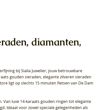
eraden, diamanten,
rfijning bij Sialia Juwelier,
jouw betrouwbare
1028Y -
oppen
oppen
Blush Lab Diamonds Collier LG3014Y
Blush Lab Diamonds Ring LG1029Y -
Blush Lab Diamonds Oorknoppen
araats gouden sieraden, elegante zilveren sieraden
wn
et Lab
et Lab
- Geelgoud (14k) met Lab grown
Geelgoud (14k) met Lab grown
LG7033Y – Geelgoud (14k) met Lab
Store ligt op slechts 15 minuten fietsen van De Dam
Diamant
Diamant
grown Diamant
Prijs
Prijs
Prijs
€ 449,00
€ 699,00
€ 799,00
n. Van luxe 14-karaats gouden ringen tot elegante
igd. Ideaal voor zowel speciale gelegenheden als