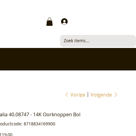
Inloggen
✅ Klanten beoordelen ons met 4,7/5
Vorige
Volgende
ialia 40.08747 - 14K Oorknoppen Bol
Productcode
roductcode:
8718834169900
8718834169900
js
119,00