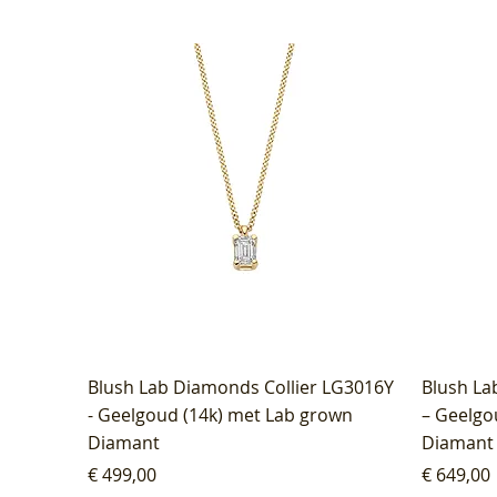
Blush Lab Diamonds Collier LG3016Y
Blush La
- Geelgoud (14k) met Lab grown
– Geelgo
Diamant
Diamant
Prijs
Prijs
€ 499,00
€ 649,00