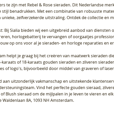
ers te zijn met Rebel & Rose sieraden. Dit Nederlandse merk 
 stijl benadrukken. Met een combinatie van robuuste materia
unieke, zelfverzekerde uitstraling. Ontdek de collectie en m
st
: Bij Sialia bieden wij een uitgebreid aanbod van diensten 
areren, horlogebatterij te vervangen of oorgaatjes professi
rouw op ons voor al je sieraden- en horloge reparaties en e
am helpt je graag bij het creëren van maatwerk sieraden die
raats of 18-karaats gouden sieraden en zilveren sieraden, 
es of logo's, bijvoorbeeld door middel van
graveren
of laser
jd aan uitzonderlijk vakmanschap en uitstekende
klantenser
dersteuningsteam. Vind het perfecte gouden sieraad, zilvere
f Blush sieraad om de mijlpalen in je leven te vieren en el
, te Waldenlaan 8A, 1093 NH Amsterdam.