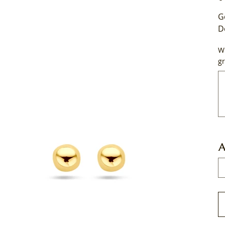
G
D
Wi
gr
Tot
50
tek
A