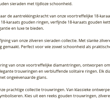
ouden sieraden met tijdloze schoonheid.
vaar de aantrekkingskracht van onze voortreffelijke 18-kar
te 18-karaats gouden ringen, verfijnde 18-karaats gouden k
gantie en luxe te bieden.
ijning van onze zilveren sieraden collectie. Met slanke zilvere
org gemaakt. Perfect voor wie zowel schoonheid als praktisc
tering van onze voortreffelijke diamantringen, ontworpen om
legante trouwringen en verbluffende solitaire ringen. Elk dia
met ongeëvenaarde glans.
 onze prachtige collectie trouwringen. Van klassieke ontwerp
 symboliseren. Kies uit een reeks gouden trouwringen, zilv