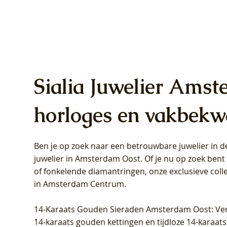
Sialia Juwelier Amst
horloges en vakbekw
Ben je op zoek naar een betrouwbare juwelier in
Blush Lab Diamonds Oorhangers
Blush Lab Diamonds Collier LG3019Y
Blush Lab Diamonds Ring LG1031Y -
Blush L
Blush La
Blush La
juwelier in Amsterdam Oost
. Of je nu op zoek ben
LG9006Y/S - Geelgoud (14k) met Lab
– Geelgoud (14k) met Lab grown
Geelgoud (14k) met Lab grown
LG9007Y/
Geelgoud
Geelgoud
of fonkelende diamantringen, onze exclusieve coll
grown Diamant
Diamant
Diamant
grown D
Diamant
Diamant
in Amsterdam Centrum
.
Prijs
Prijs
Prijs
Prijs
Prijs
Prijs
€ 349,00
€ 599,00
€ 849,00
€ 449,00
€ 899,00
€ 1.049,0
14-Karaats Gouden Sieraden Amsterdam Oost
: Ve
14-karaats gouden kettingen en tijdloze 14-karaats