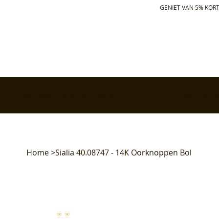
GENIET VAN 5% KORT
✅ Gratis retourneren binnen 30 dagen
✅ Voor 17:00 bes
Home
>
Sialia 40.08747 - 14K Oorknoppen Bol