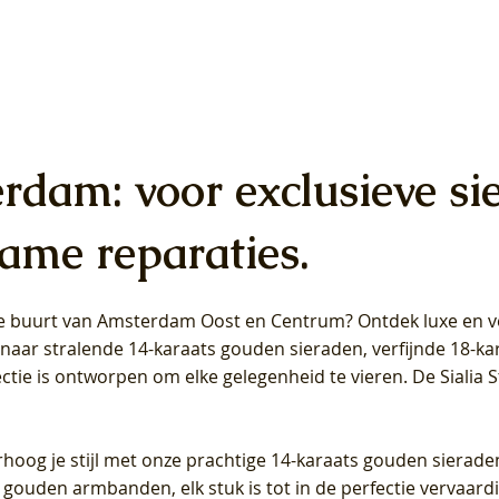
erdam: voor exclusieve si
ame reparaties.
 de buurt van Amsterdam
Oost
en
Centrum
? Ontdek luxe en ve
ab Diamonds Oorhangers
b Diamonds Ring LG1042Y –
b Diamonds Ring LG1044Y –
Blush Lab Diamonds Ring LG
Blush Lab Diamonds Oorkn
Blush Lab Diamonds Oorkn
t naar stralende 14-karaats gouden sieraden, verfijnde 18-k
S - Geelgoud (14k) met Lab
 (14k) met Lab grown
 (14k) met Lab grown
Geelgoud (14k) met Lab gro
LG7027Y - Geelgoud (14k) m
LG7026Y - Geelgoud (14k) m
ectie is ontworpen om elke gelegenheid te vieren.
De Sialia 
iamant
Diamant
grown Diamant
grown Diamant
Prijs
Prijs
Prijs
0
€ 649,00
€ 649,00
€ 549,00
rhoog je stijl met onze prachtige 14-karaats gouden sierade
 gouden armbanden, elk stuk is tot in de perfectie vervaard