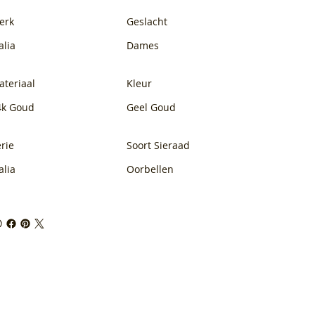
erk
Geslacht
alia
Dames
ateriaal
Kleur
4k Goud
Geel Goud
rie
Soort Sieraad
alia
Oorbellen