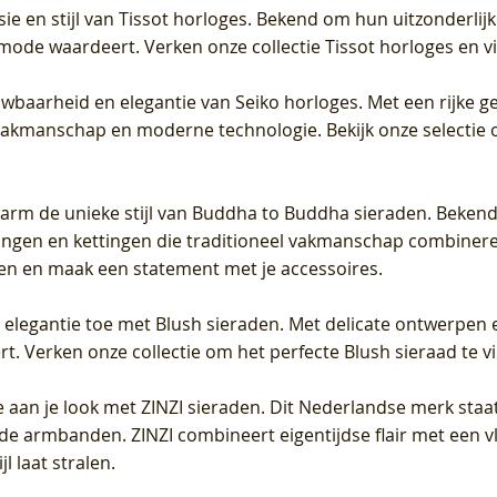
sie en stijl van Tissot horloges. Bekend om hun uitzonderli
 mode waardeert. Verken onze collectie Tissot horloges en vin
uwbaarheid en elegantie van Seiko horloges. Met een rijke ge
vakmanschap en moderne technologie. Bekijk onze selectie 
arm de unieke stijl van Buddha to Buddha sieraden. Bekend
gen en kettingen die traditioneel vakmanschap combineren 
en en maak een statement met je accessoires.
e elegantie toe met Blush sieraden. Met delicate ontwerpen 
 Verken onze collectie om het perfecte Blush sieraad te vind
 aan je look met ZINZI sieraden. Dit Nederlandse merk staat
de armbanden. ZINZI combineert eigentijdse flair met een vl
l laat stralen.