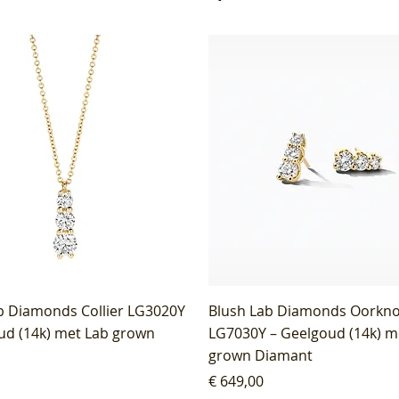
b Diamonds Collier LG3020Y
Blush Lab Diamonds Oorkn
ud (14k) met Lab grown
LG7030Y – Geelgoud (14k) m
grown Diamant
Prijs
€ 649,00