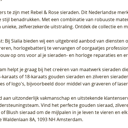
ers te zijn met Rebel & Rose sieraden. Dit Nederlandse merk 
 stijl benadrukken. Met een combinatie van robuuste materia
unieke, zelfverzekerde uitstraling. Ontdek de collectie en m
st
: Bij Sialia bieden wij een uitgebreid aanbod van diensten 
areren, horlogebatterij te vervangen of oorgaatjes professi
rouw op ons voor al je sieraden- en horloge reparaties en e
am helpt je graag bij het creëren van maatwerk sieraden die
raats of 18-karaats gouden sieraden en zilveren sieraden, 
es of logo's, bijvoorbeeld door middel van
graveren
of laser
jd aan uitzonderlijk vakmanschap en uitstekende
klantenser
dersteuningsteam. Vind het perfecte gouden sieraad, zilvere
f Blush sieraad om de mijlpalen in je leven te vieren en el
, te Waldenlaan 8A, 1093 NH Amsterdam.