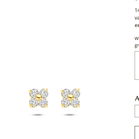
1
v
e
Wi
gr
Tot
50
tek
A