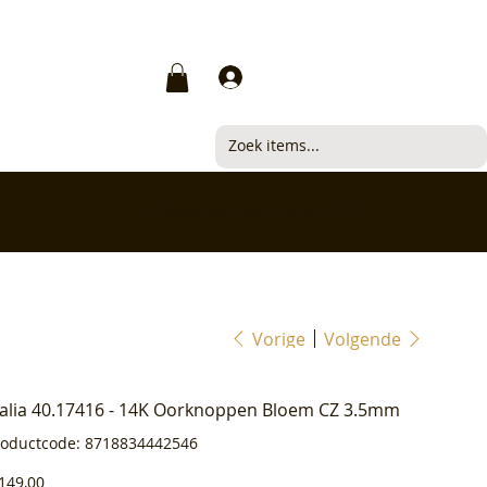
Inloggen
✅ Klanten beoordelen ons met 4,7/5
Vorige
Volgende
ialia 40.17416 - 14K Oorknoppen Bloem CZ 3.5mm
Productcode
roductcode:
8718834442546
8718834442546
js
149,00