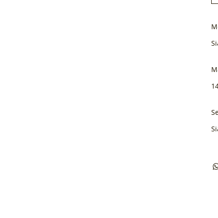
M
Si
M
1
Se
Si