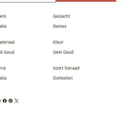
erk
Geslacht
alia
Dames
ateriaal
Kleur
4k Goud
Geel Goud
rie
Soort Sieraad
alia
Oorbellen