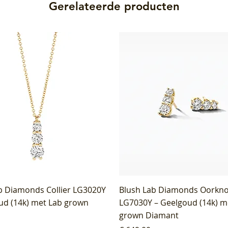
Gerelateerde producten
b Diamonds Collier LG3020Y
Blush Lab Diamonds Oorkn
ud (14k) met Lab grown
LG7030Y – Geelgoud (14k) m
grown Diamant