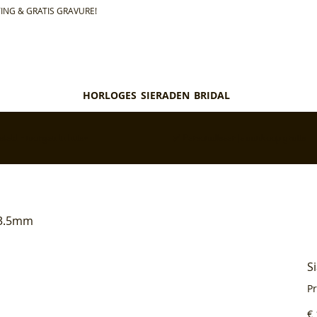
ING & GRATIS GRAVURE!
HORLOGES
SIERADEN
BRIDAL
teld = morgen in huis*
✅ Personaliseer je aankoop gratis
 3.5mm
S
P
Pri
€ 