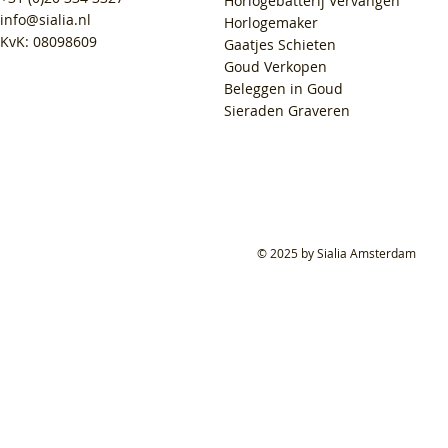
Horlogebatterij Vervangen
info@sialia.nl
Horlogemaker
KvK: 08098609
Gaatjes Schieten
Goud Verkopen
Beleggen in Goud
Sieraden Graveren
© 2025 by Sialia Amsterdam