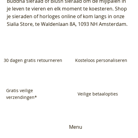
Buddha sieraad of Blush sieraad om de mijlpalen in
je leven te vieren en elk moment te koesteren. Shop
je sieraden of horloges online of kom langs in onze
Sialia Store, te Waldenlaan 8A, 1093 NH Amsterdam.
30 dagen gratis retourneren
Kosteloos personaliseren
Gratis veilige
Veilige betaalopties
verzendingen*
Menu