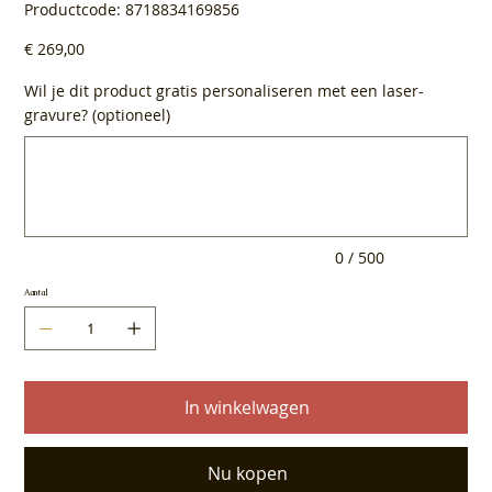
Productcode
Productcode:
8718834169856
8718834169856
Prijs
€ 269,00
Wil je dit product gratis personaliseren met een laser-
gravure? (optioneel)
Tot
500
tekens.
0 / 500
Aantal
In winkelwagen
Nu kopen