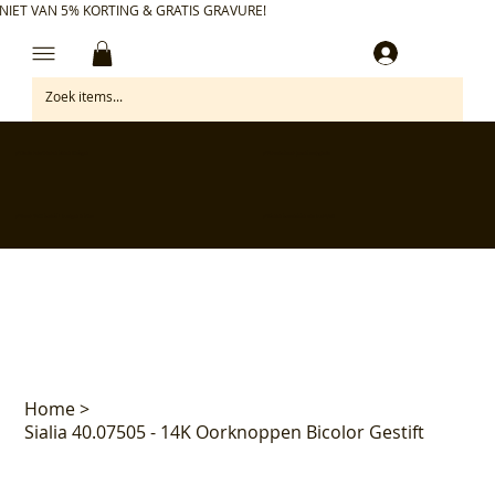
NIET VAN 5% KORTING & GRATIS GRAVURE!
Inloggen
✅ Gratis retourneren binnen 30 dagen
✅ Personaliseer je aankoop gratis
✅ Voor 17:00 besteld = morgen in huis*
✅ Klanten beoordelen ons met 4,7/5
Home
>
Sialia 40.07505 - 14K Oorknoppen Bicolor Gestift