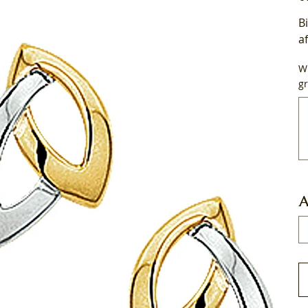
B
a
Wi
gr
Tot
50
tek
A