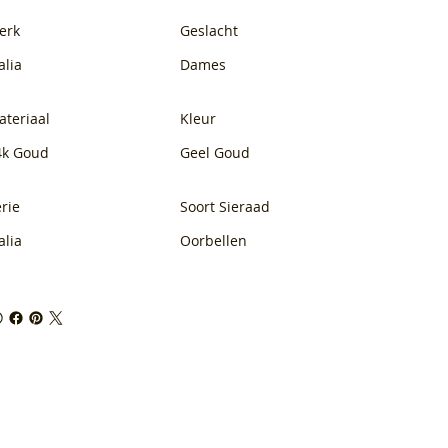
erk
Geslacht
alia
Dames
ateriaal
Kleur
4k Goud
Geel Goud
rie
Soort Sieraad
alia
Oorbellen