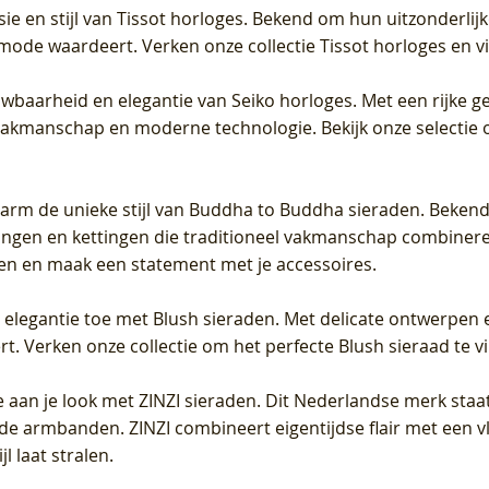
sie en stijl van Tissot horloges. Bekend om hun uitzonderli
 mode waardeert. Verken onze collectie Tissot horloges en vin
uwbaarheid en elegantie van Seiko horloges. Met een rijke ge
vakmanschap en moderne technologie. Bekijk onze selectie 
arm de unieke stijl van Buddha to Buddha sieraden. Bekend
gen en kettingen die traditioneel vakmanschap combineren 
en en maak een statement met je accessoires.
e elegantie toe met Blush sieraden. Met delicate ontwerpen 
 Verken onze collectie om het perfecte Blush sieraad te vind
 aan je look met ZINZI sieraden. Dit Nederlandse merk staat
de armbanden. ZINZI combineert eigentijdse flair met een vl
l laat stralen.