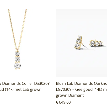
b Diamonds Collier LG3020Y
Blush Lab Diamonds Oorkn
ud (14k) met Lab grown
LG7030Y – Geelgoud (14k) m
grown Diamant
Prijs
€ 649,00