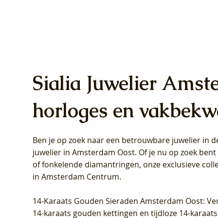
Sialia Juwelier Amst
horloges en vakbekw
Ben je op zoek naar een betrouwbare juwelier in
Blush Lab Diamonds Oorhangers
Blush Lab Diamonds Collier LG3019Y
Blush Lab Diamonds Ring LG1031Y -
Blush L
Blush La
Blush La
juwelier in Amsterdam Oost
. Of je nu op zoek ben
LG9006Y/S - Geelgoud (14k) met Lab
– Geelgoud (14k) met Lab grown
Geelgoud (14k) met Lab grown
LG9007Y/
Geelgoud
Geelgoud
of fonkelende diamantringen, onze exclusieve coll
grown Diamant
Diamant
Diamant
grown D
Diamant
Diamant
in Amsterdam Centrum
.
Prijs
Prijs
Prijs
Prijs
Prijs
Prijs
€ 349,00
€ 599,00
€ 849,00
€ 449,00
€ 899,00
€ 1.049,0
14-Karaats Gouden Sieraden Amsterdam Oost
: Ve
14-karaats gouden kettingen en tijdloze 14-karaats