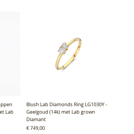
oppen
Blush Lab Diamonds Ring LG1030Y -
et Lab
Geelgoud (14k) met Lab grown
Diamant
Prijs
€ 749,00