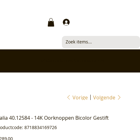
Inloggen
✅ Klanten beoordelen ons met 4,7/5
Vorige
Volgende
ialia 40.12584 - 14K Oorknoppen Bicolor Gestift
Productcode
roductcode:
8718834169726
8718834169726
js
289,00