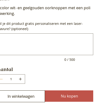
icolor wit- en geelgouden oorknoppen met een poli
fwerking.
l je dit product gratis personaliseren met een laser-
avure? (optioneel)
0
ens.
0 / 500
antal
Nu kopen
In winkelwagen