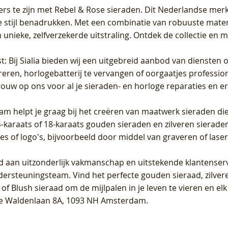
ers te zijn met Rebel & Rose sieraden. Dit Nederlandse merk 
 stijl benadrukken. Met een combinatie van robuuste materia
unieke, zelfverzekerde uitstraling. Ontdek de collectie en m
st
: Bij Sialia bieden wij een uitgebreid aanbod van diensten 
areren, horlogebatterij te vervangen of oorgaatjes professi
rouw op ons voor al je sieraden- en horloge reparaties en e
am helpt je graag bij het creëren van maatwerk sieraden die
raats of 18-karaats gouden sieraden en zilveren sieraden, 
es of logo's, bijvoorbeeld door middel van
graveren
of laser
jd aan uitzonderlijk vakmanschap en uitstekende
klantenser
dersteuningsteam. Vind het perfecte gouden sieraad, zilvere
f Blush sieraad om de mijlpalen in je leven te vieren en el
, te Waldenlaan 8A, 1093 NH Amsterdam.