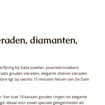
eraden, diamanten,
rfijning bij Sialia Juwelier,
jouw betrouwbare
1028Y -
oppen
oppen
Blush Lab Diamonds Collier LG3014Y
Blush Lab Diamonds Ring LG1029Y -
Blush Lab Diamonds Oorknoppen
araats gouden sieraden, elegante zilveren sieraden
wn
et Lab
et Lab
- Geelgoud (14k) met Lab grown
Geelgoud (14k) met Lab grown
LG7033Y – Geelgoud (14k) met Lab
Store ligt op slechts 15 minuten fietsen van De Dam
Diamant
Diamant
grown Diamant
Prijs
Prijs
Prijs
€ 449,00
€ 699,00
€ 799,00
n. Van luxe 14-karaats gouden ringen tot elegante
igd. Ideaal voor zowel speciale gelegenheden als