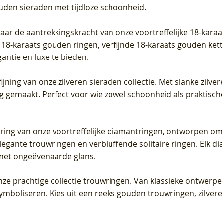
ouden sieraden met tijdloze schoonheid.
vaar de aantrekkingskracht van onze voortreffelijke 18-kar
te 18-karaats gouden ringen, verfijnde 18-karaats gouden k
gantie en luxe te bieden.
ijning van onze zilveren sieraden collectie. Met slanke zilvere
org gemaakt. Perfect voor wie zowel schoonheid als praktisc
tering van onze voortreffelijke diamantringen, ontworpen om
legante trouwringen en verbluffende solitaire ringen. Elk dia
met ongeëvenaarde glans.
 onze prachtige collectie trouwringen. Van klassieke ontwerp
 symboliseren. Kies uit een reeks gouden trouwringen, zilv