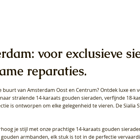
erdam: voor exclusieve si
ame reparaties.
 de buurt van Amsterdam
Oost
en
Centrum
? Ontdek luxe en ve
ab Diamonds Oorhangers
b Diamonds Ring LG1042Y –
b Diamonds Ring LG1044Y –
Blush Lab Diamonds Ring LG
Blush Lab Diamonds Oorkn
Blush Lab Diamonds Oorkn
t naar stralende 14-karaats gouden sieraden, verfijnde 18-k
S - Geelgoud (14k) met Lab
 (14k) met Lab grown
 (14k) met Lab grown
Geelgoud (14k) met Lab gro
LG7027Y - Geelgoud (14k) m
LG7026Y - Geelgoud (14k) m
ectie is ontworpen om elke gelegenheid te vieren.
De Sialia 
iamant
Diamant
grown Diamant
grown Diamant
Prijs
Prijs
Prijs
0
€ 649,00
€ 649,00
€ 549,00
rhoog je stijl met onze prachtige 14-karaats gouden sierade
 gouden armbanden, elk stuk is tot in de perfectie vervaard