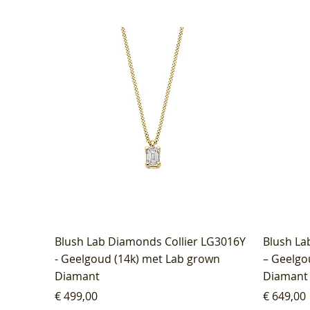
Blush Lab Diamonds Collier LG3016Y
Blush La
- Geelgoud (14k) met Lab grown
– Geelgo
Diamant
Diamant
Prijs
Prijs
€ 499,00
€ 649,00