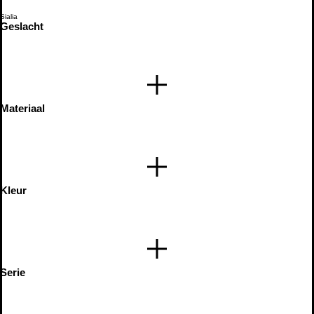
Sialia
Geslacht
Materiaal
Kleur
Serie