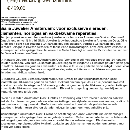
(14k) met Lab grown Diamant
Prijs
€ 499,00
✅ Gratis retourneren binnen 30 dagen
✅ Personaliseer je aankoop gratis
✅ Voor 17:00 besteld = morgen in huis*
✅ Klanten beoordelen ons met 4,7/5
Sialia Juwelier Amsterdam: voor exclusieve sieraden,
diamanten, horloges en vakbekwame reparaties.
Ben je op zoek naar een betrouwbare juwelier in de buurt van Amsterdam
Oost
en
Centrum
?
Ontdek luxe en verfijning bij Sialia Juwelier,
jouw betrouwbare juwelier in Amsterdam Oost
. Of je
nu op zoek bent naar stralende 14-karaats gouden sieraden, verfijnde 18-karaats gouden
sieraden, elegante zilveren sieraden of fonkelende diamantringen, onze exclusieve collectie is
ontworpen om elke gelegenheid te vieren.
De Sialia Store ligt op slechts 15 minuten fietsen van
De Dam in Amsterdam Centrum
.
14-Karaats Gouden Sieraden Amsterdam Oost
: Verhoog je stijl met onze prachtige 14-karaats
gouden sieraden. Van luxe 14-karaats gouden ringen tot elegante 14-karaats gouden kettingen
en tijdloze 14-karaats gouden armbanden, elk stuk is tot in de perfectie vervaardigd. Ideaal voor
zowel speciale gelegenheden als dagelijkse elegantie, schitteren onze 14-karaats gouden
sieraden met tijdloze schoonheid.
18-Karaats Gouden Sieraden Amsterdam Oost
: Ervaar de aantrekkingskracht van onze
voortreffelijke 18-karaats gouden sieraden. Bekend om hun rijke kleur en superieure kwaliteit,
omvat onze collectie elegante 18-karaats gouden ringen, verfijnde 18-karaats gouden kettingen
en verfijnde 18-karaats gouden armbanden. Elk stuk is zorgvuldig vervaardigd om blijvende
elegantie en luxe te bieden.
Zilveren Sieraden Amsterdam Oost
: Ontdek de verfijning van onze zilveren sieraden collectie.
Met slanke zilveren ringen, delicate zilveren kettingen en stijlvolle zilveren armbanden, is elk stuk
met precisie en zorg gemaakt. Perfect voor wie zowel schoonheid als praktische waarde
waardeert, bieden onze zilveren sieraden elegantie tegen een toegankelijke prijs.
Diamantringen Amsterdam Oost
: Ervaar de schittering van onze voortreffelijke diamantringen,
ontworpen om elke gelegenheid onvergetelijk te maken. Verken onze collectie van schitterende
verlovingsringen, elegante trouwringen en verbluffende solitaire ringen. Elk diamant is
geselecteerd op uitzonderlijke kwaliteit, zodat je speciale momenten worden gemarkeerd met
ongeëvenaarde glans.