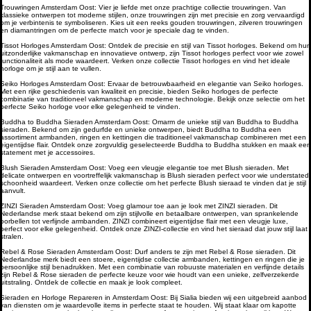
Trouwringen Amsterdam Oost
: Vier je liefde met onze prachtige collectie trouwringen. Van
Blush Lab Diamonds Collier LG3020Y – Geelgoud
Blush Lab Diamonds Oorknoppen LG7030Y –
Blush Lab Diamonds Ring LG1030Y - Geelgoud (14k)
Blush Lab Diamonds Oorhangers LG9006Y/S -
Blush Lab Diamonds Oorhangers LG9007Y/S -
Blush Lab Diamonds Ring LG1028Y - Geelgoud (14k)
Blush Lab Diamonds Collier LG3014Y - Geelgoud
Blush Lab Diamonds Collier LG3019Y – Geelgoud
Blush Lab Diamonds Ring LG1042Y – Geelgoud (14k)
Blush Lab Diamonds Oorknoppen LG7027Y -
Blush Lab Diamonds Ring LG1029Y - Geelgoud (14k)
Blush Lab Diamonds Ring LG1031Y - Geelgoud (14k)
Blush Lab Diamonds Ring LG1044Y – Geelgoud (14k)
Blush Lab Diamonds Oorknoppen LG7026Y -
Blush Lab Diamonds Oorknoppen LG7033Y –
klassieke ontwerpen tot moderne stijlen, onze trouwringen zijn met precisie en zorg vervaardigd
om je verbintenis te symboliseren. Kies uit een reeks gouden trouwringen, zilveren trouwringen
(14k) met Lab grown Diamant
Geelgoud (14k) met Lab grown Diamant
met Lab grown Diamant
Geelgoud (14k) met Lab grown Diamant
Geelgoud (14k) met Lab grown Diamant
met Lab grown Diamant
(14k) met Lab grown Diamant
(14k) met Lab grown Diamant
met Lab grown Diamant
Geelgoud (14k) met Lab grown Diamant
met Lab grown Diamant
met Lab grown Diamant
met Lab grown Diamant
Geelgoud (14k) met Lab grown Diamant
Geelgoud (14k) met Lab grown Diamant
en diamantringen om de perfecte match voor je speciale dag te vinden.
Prijs
Prijs
Prijs
Prijs
Prijs
Prijs
Prijs
Prijs
Prijs
Prijs
Prijs
Prijs
Prijs
Prijs
Prijs
€ 649,00
€ 649,00
€ 749,00
€ 349,00
€ 449,00
€ 649,00
€ 449,00
€ 599,00
€ 899,00
€ 649,00
€ 699,00
€ 849,00
€ 1.049,00
€ 549,00
€ 799,00
Tissot Horloges Amsterdam Oost
: Ontdek de precisie en stijl van Tissot horloges. Bekend om hun
uitzonderlijke vakmanschap en innovatieve ontwerp, zijn Tissot horloges perfect voor wie zowel
functionaliteit als mode waardeert. Verken onze collectie Tissot horloges en vind het ideale
horloge om je stijl aan te vullen.
Seiko Horloges Amsterdam Oost
: Ervaar de betrouwbaarheid en elegantie van Seiko horloges.
Met een rijke geschiedenis van kwaliteit en precisie, bieden Seiko horloges de perfecte
combinatie van traditioneel vakmanschap en moderne technologie. Bekijk onze selectie om het
perfecte Seiko horloge voor elke gelegenheid te vinden.
Buddha to Buddha Sieraden Amsterdam Oost
: Omarm de unieke stijl van Buddha to Buddha
sieraden. Bekend om zijn gedurfde en unieke ontwerpen, biedt Buddha to Buddha een
assortiment armbanden, ringen en kettingen die traditioneel vakmanschap combineren met een
eigentijdse flair. Ontdek onze zorgvuldig geselecteerde Buddha to Buddha stukken en maak een
statement met je accessoires.
Blush Sieraden Amsterdam Oost
: Voeg een vleugje elegantie toe met Blush sieraden. Met
delicate ontwerpen en voortreffelijk vakmanschap is Blush sieraden perfect voor wie understated
schoonheid waardeert. Verken onze collectie om het perfecte Blush sieraad te vinden dat je stijl
aanvult.
ZINZI Sieraden Amsterdam Oost
: Voeg glamour toe aan je look met ZINZI sieraden. Dit
Nederlandse merk staat bekend om zijn stijlvolle en betaalbare ontwerpen, van sprankelende
oorbellen tot verfijnde armbanden. ZINZI combineert eigentijdse flair met een vleugje luxe,
perfect voor elke gelegenheid. Ontdek onze ZINZI-collectie en vind het sieraad dat jouw stijl laat
stralen.
Rebel & Rose Sieraden Amsterdam Oost
: Durf anders te zijn met Rebel & Rose sieraden. Dit
Nederlandse merk biedt een stoere, eigentijdse collectie armbanden, kettingen en ringen die je
persoonlijke stijl benadrukken. Met een combinatie van robuuste materialen en verfijnde details
zijn Rebel & Rose sieraden de perfecte keuze voor wie houdt van een unieke, zelfverzekerde
uitstraling. Ontdek de collectie en maak je look compleet.
Sieraden en Horloge Repareren in Amsterdam Oost
: Bij Sialia bieden wij een uitgebreid aanbod
van diensten om je waardevolle items in perfecte staat te houden. Wij staat klaar om kapotte