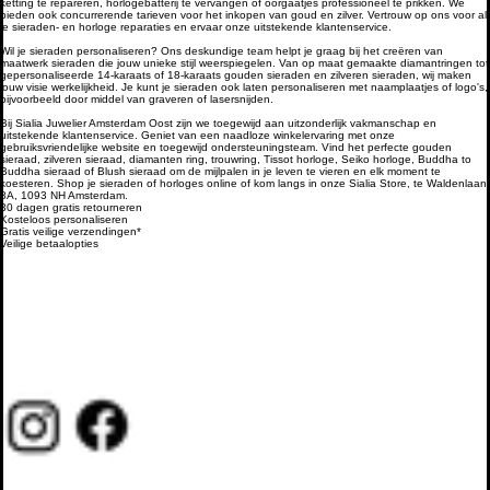
ketting te repareren, horlogebatterij te vervangen of oorgaatjes professioneel te prikken. We
bieden ook concurrerende tarieven voor het inkopen van goud en zilver. Vertrouw op ons voor al
je sieraden- en horloge reparaties en ervaar onze uitstekende klantenservice.
Wil je sieraden personaliseren
? Ons deskundige team helpt je graag bij het creëren van
maatwerk sieraden die jouw unieke stijl weerspiegelen. Van op maat gemaakte diamantringen tot
gepersonaliseerde 14-karaats of 18-karaats gouden sieraden en zilveren sieraden, wij maken
jouw visie werkelijkheid. Je kunt je sieraden ook laten personaliseren met naamplaatjes of logo's,
bijvoorbeeld door middel van
graveren
of lasersnijden.
Bij
Sialia Juwelier Amsterdam Oost
zijn we toegewijd aan uitzonderlijk vakmanschap en
uitstekende
klantenservice
. Geniet van een naadloze winkelervaring met onze
gebruiksvriendelijke website en toegewijd ondersteuningsteam. Vind het perfecte gouden
sieraad, zilveren sieraad, diamanten ring, trouwring, Tissot horloge, Seiko horloge, Buddha to
Buddha sieraad of Blush sieraad om de mijlpalen in je leven te vieren en elk moment te
koesteren. Shop je sieraden of horloges online of kom langs in onze Sialia Store, te Waldenlaan
8A, 1093 NH Amsterdam.
30 dagen gratis retourneren
Kosteloos personaliseren
Gratis veilige verzendingen*
Veilige betaalopties