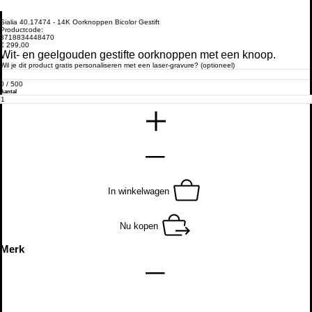
Sialia 40.17474 - 14K Oorknoppen Bicolor Gestift
Productcode:
Productcode
8718834448470
8718834448470
Prijs
€ 299,00
Wit- en geelgouden gestifte oorknoppen met een knoop.
Wil je dit product gratis personaliseren met een laser-gravure? (optioneel)
Tot
500
0 / 500
tekens.
Aantal
In winkelwagen
Nu kopen
Merk