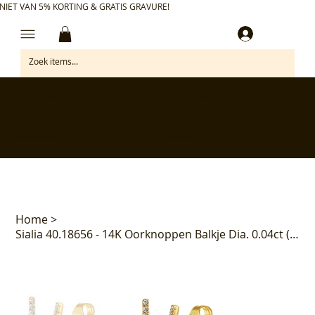
NIET VAN 5% KORTING & GRATIS GRAVURE!
Inloggen
✅ Gratis retourneren binnen 30 dagen
✅ Personaliseer je aankoop gratis
✅ Voor 17:00 besteld = morgen in huis*
✅ Klanten beoordelen ons met 4,7/5
Home
>
Sialia 40.18656 - 14K Oorknoppen Balkje Dia. 0.04ct (2x0.02ct) H P1