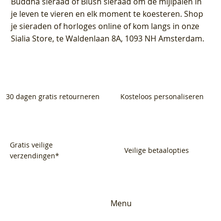
Buddha sieraad of Blush sieraad om de mijlpalen in
je leven te vieren en elk moment te koesteren. Shop
je sieraden of horloges online of kom langs in onze
Sialia Store, te Waldenlaan 8A, 1093 NH Amsterdam.
30 dagen gratis retourneren
Kosteloos personaliseren
Gratis veilige
Veilige betaalopties
verzendingen*
Menu