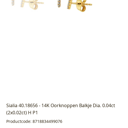
Sialia 40.18656 - 14K Oorknoppen Balkje Dia. 0.04ct
(2x0.02ct) H P1
Productcode
Productcode:
8718834499076
8718834499076