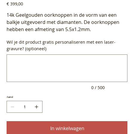
Prijs
€ 399,00
14k Geelgouden oorknoppen in de vorm van een
balkje uitgevoerd met diamanten. De oorknoppen
hebben een afmeting van 5.5x1.2mm.
Wil je dit product gratis personaliseren met een laser-
gravure? (optioneel)
Tot
500
tekens.
0 / 500
Aantal
In winkelwagen