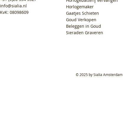
Horlogebatterij Vervangen
info@sialia.nl
Horlogemaker
KvK: 08098609
Gaatjes Schieten
Goud Verkopen
Beleggen in Goud
Sieraden Graveren
© 2025 by Sialia Amsterdam